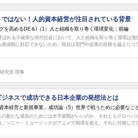
トではない！人的資本経営が注目されている背景
グを高めるDE＆I（1）人と組織を取り巻く環境変化：前編
Iと呼ばれる不確実な現代社会において、人と組織を取り巻く環境は
る価値観に対応できないため、現在は部門や企業の垣根を越えたコラボ
研究所 理事
ビジネスで成功できる日本企業の発想法とは
資本経営と新規事業」成功論（5）世界で戦うために必要なこ
スの新たな成長のためには水平展開がいいのか、それともグローバ
は、ソニー・ミュージックがアニメで国境を超え、それに付随してアニ