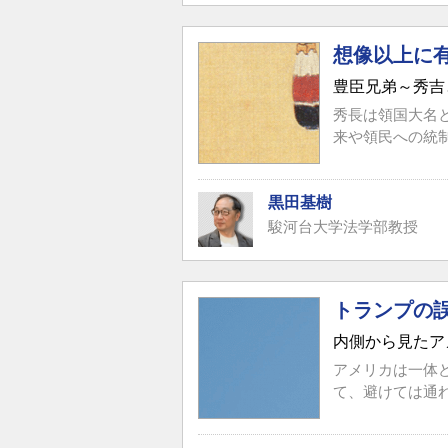
想像以上に
豊臣兄弟～秀吉
秀長は領国大名
来や領民への統
黒田基樹
駿河台大学法学部教授
トランプの
内側から見たア
アメリカは一体
て、避けては通れ