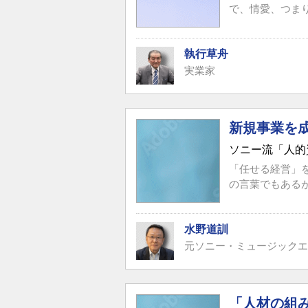
で、情愛、つま
執行草舟
実業家
新規事業を
ソニー流「人的
「任せる経営」
の言葉でもある
水野道訓
元ソニー・ミュージックエ
「人材の組