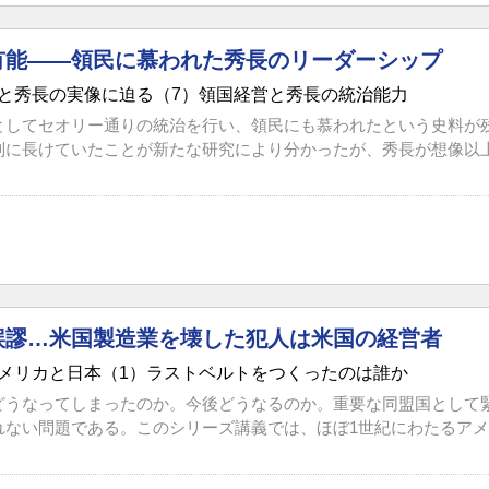
有能――領民に慕われた秀長のリーダーシップ
と秀長の実像に迫る（7）領国経営と秀長の統治能力
としてセオリー通りの統治を行い、領民にも慕われたという史料が
制に長けていたことが新たな研究により分かったが、秀長が想像以上に
誤謬…米国製造業を壊した犯人は米国の経営者
メリカと日本（1）ラストベルトをつくったのは誰か
どうなってしまったのか。今後どうなるのか。重要な同盟国として
ない問題である。このシリーズ講義では、ほぼ1世紀にわたるアメリ