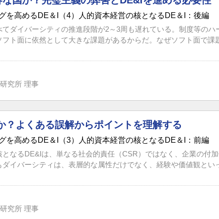
な国か？完璧主義の弊害とDE&Iを進める必要性
グを高めるDE＆I（4）人的資本経営の核となるDE＆I：後編
べてダイバーシティの推進段階が2～3周も遅れている。制度等のハ
ソフト面に依然として大きな課題があるからだ。なぜソフト面で課題が
研究所 理事
何か？よくある誤解からポイントを理解する
グを高めるDE＆I（3）人的資本経営の核となるDE＆I：前編
となるDE&Iは、単なる社会的責任（CSR）ではなく、企業の付
もダイバーシティは、表層的な属性だけでなく、経験や価値観といった
研究所 理事