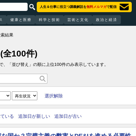
人生＆仕事に役立つ講義解説を
無料メルマガ
で配信
ス
健康と医療
科学と技術
芸術と文化
政治と経済
検索結果
(全100件)
ので、「並び替え」の順に上位100件のみ表示しています。
選択解除
れている
追加日が新しい
追加日が古い