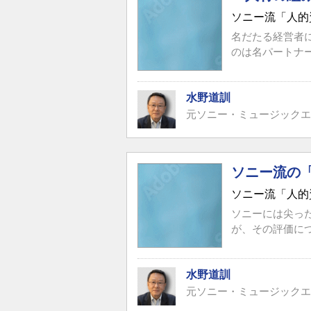
ソニー流「人的
名だたる経営者
のは名パートナー
水野道訓
元ソニー・ミュージックエ
ソニー流の
ソニー流「人的
ソニーには尖っ
が、その評価に
水野道訓
元ソニー・ミュージックエ