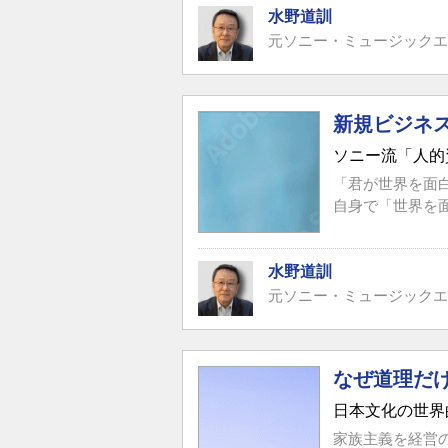
水野道訓
元ソニー・ミュージックエ
新規ビジネ
ソニー流「人的
「君が世界を面
自身で「世界を
水野道訓
元ソニー・ミュージックエ
なぜ道理だ
日本文化の世界
家族主義を経営