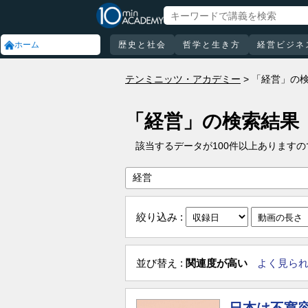
ホーム
歴史と社会
哲学と生き方
経営ビジネ
テンミニッツ・アカデミー
「経営」の
「経営」の検索結果
該当するデータが100件以上あります
絞り込み :
並び替え :
関連度が高い
よく見ら