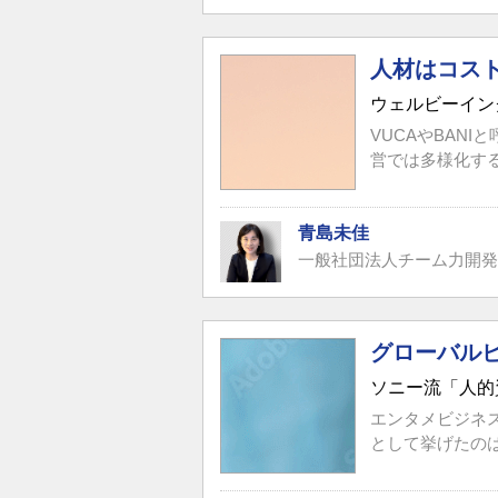
人材はコス
ウェルビーイン
VUCAやBAN
営では多様化す
青島未佳
一般社団法人チーム力開発
グローバル
ソニー流「人的
エンタメビジネ
として挙げたの