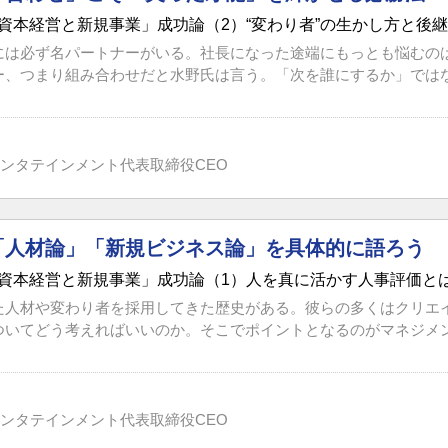
資本経営と新規事業」成功論（2）“変わり者”の生かし方と後
には必ず名パートナーがいる。社長になった途端にもっとも悩むの
、つまり組み合わせだと水野氏は言う。「次を誰にするか」ではなく
ンタテインメント代表取締役CEO
「人材論」「新規ビジネス論」を具体的に語ろう
資本経営と新規事業」成功論（1）人を真に活かす人事評価と
た人材や変わり者を採用してきた歴史がある。彼らの多くはクリエ
ついてどう考えればいいのか。そこでポイントとなるのがマネジメント
ンタテインメント代表取締役CEO