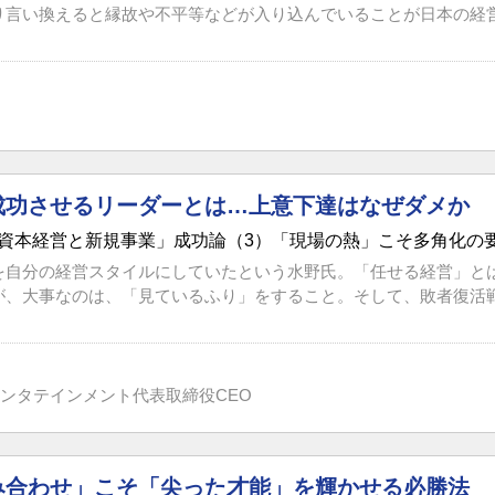
り言い換えると縁故や不平等などが入り込んでいることが日本の経営で
成功させるリーダーとは…上意下達はなぜダメか
資本経営と新規事業」成功論（3）「現場の熱」こそ多角化の
を自分の経営スタイルにしていたという水野氏。「任せる経営」とは
が、大事なのは、「見ているふり」をすること。そして、敗者復活戦が
ンタテインメント代表取締役CEO
み合わせ」こそ「尖った才能」を輝かせる必勝法