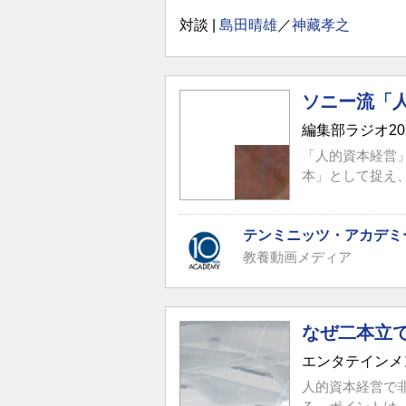
対談 |
島田晴雄
／
神藏孝之
ソニー流「
編集部ラジオ2
「人的資本経営
本」として捉え、
テンミニッツ・アカデミ
教養動画メディア
なぜ二本立
エンタテインメ
人的資本経営で