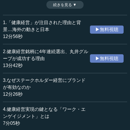
もともと海外から来た概念だが、日本で注目されるように
続きを見る ▼
時間：12分56秒
なった背景にはどのようなことがあるのか。（2021年7月
収録日：2021年7月29日
29日開催日本ビジネス協会JBCインタラクティブセミナー
追加日：2021年11月10日
＜リモート講演＞「健康経営を企業ブランディングの枠組
1.「健康経営」が注目された理由と背
カテゴリー：
みで実践する」より、全5話中第1話）
景…海外の動きと日本
▶無料視聴
ビジネス・経営
ビジネス・経営一般
12分56秒
≪全文≫
2.健康経営銘柄に4年連続選出、丸井グル
●健康経営＋企業ブランディング＝健康経営ブランデ
ープが成功する理由
▶無料視聴
ィング
13分42秒
今日は「健康経営を企業ブランディングの枠組みで実践
3.なぜステークホルダー経営にブランド
する」というタイトルでお話しさせていただきます。
が有効なのか
12分26秒
今日の流れです。私はもともとビジネススクールでブラ
ンド・マネジメントやマーケティング、消費者行動論など
4.健康経営実現の鍵となる「ワーク・エ
を中心に研究してきました。ブランド・マネジメントはお
ンゲイジメント」とは
客さまである消費者の方々を中心に分析をしていくことで
7分05秒
すが、そうした方々にどうサービスや製品を提供していく