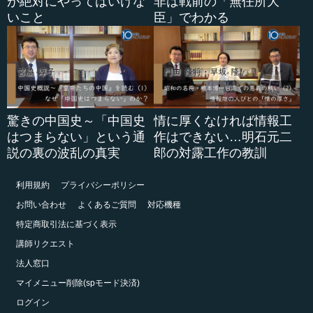
が絶対にやってはいけな
非は戦前の「無任所大
いこと
臣」でわかる
驚きの中国史～「中国史
情に厚くなければ情報工
はつまらない」という通
作はできない…明石元二
説の裏の波乱の真実
郎の対露工作の教訓
利用規約
プライバシーポリシー
お問い合わせ
よくあるご質問
対応機種
特定商取引法に基づく表示
講師リクエスト
法人窓口
マイメニュー削除(spモード決済)
ログイン