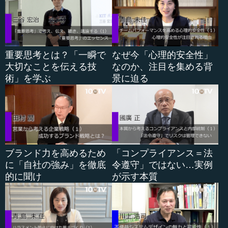
に向かっていった理由が、企業ブランディングとの親和性
なのですが、そのメカニズムが明らかになると、健康経営
を実現するにあたって、やはり企業ブランディングの枠組
みでやっていくことが非常に効果的であることが分かって
きました。その考えや研究の成果を皆さんと共有します。
重要思考とは？「一瞬で
なぜ今「心理的安全性」
これが3番目です。
大切なことを伝える技
なのか、注目を集める背
術」を学ぶ
景に迫る
そして次に、今回のテーマである健康経営と企業ブラン
ディングを合わせて考えます。それが「健康経営ブランデ
ィング」という、まさに両方合わせたもので、その概念を
共有します。これは概念というか、健康経営を推進するた
めのモデルなので、その考えを皆さんと共有します。
ブランド力を高めるため
「コンプライアンス＝法
そして、そのモデルの中で一つカギとなる概念として、
に「自社の強み」を徹底
令遵守」ではない…実例
「ワーク・エンゲイジメント」があります。もしかした...
的に聞け
が示す本質