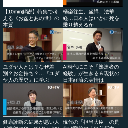
【10min解説】特集で考
極楽往生、坐禅、法華
える《お盆とあの世》の
経…日本人はいかに死を
本質
乗り越えるか
ユダヤ人とは？なぜ差
AI時代にこそ「熟達者の
別？お金持ち？…『ユダ
経験」が生きる＆現状の
ヤ人の歴史』に学ぶ
日本経済の実情は
健康診断の結果が悪い人
現代の「担当大臣」の是