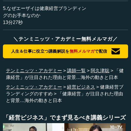
かというときには、必ずその組織の中の話も大事になって
きます。組織の中と外を統合させ、その間を取り持つ役割
5.なぜエーザイは健康経営ブランディン
をブランドが担うので、組織の中の話もしてきました。
グのお手本なのか
13分27秒
そんな流れの中で、組織の中の人たちがいかにより良い
サービスや製品をお客さまに届けることができるかを考え
＼テンミニッツ・アカデミー無料メルマガ／
る際に、それが持続的にできるかも最近では重要になって
います。そしてこれには彼らの健康が非常に大事になって
人生＆仕事に役立つ講義解説を
無料メルマガ
で配信
きます。そういう意味では、非常に自然に健康経営に取り
組むことになります。これは新しい分野なので、今日も
「健康経営とは何か」から皆さまと共有していきたいと思
テンミニッツ・アカデミー
講師一覧
阿久津聡
「健
いますので、まず健康経営の話に入っていきます。
康経営」が注目された理由と背景…海外の動きと日本
テンミニッツ・アカデミー
経営ビジネス
健康経営ブ
まず「健康経営とは？」を紹介します。その後で、健康
ランディングのすすめ
「健康経営」が注目された理由
経営が機能するメカニズムを説明します。本格的に健康経
と背景…海外の動きと日本
営をやっている会社はまだそんなに多くありませんが、と
はいえ、ある程度こうしていくとうまくいくのではないか
という方程式も出てきたので、それを紹介します。
「経営ビジネス」でまず見るべき講義シリーズ
その後ですが、もともと私が研究テーマとして健康経営