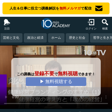
人生＆仕事に役立つ講義解説を
無料メルマガ
で配信
注目
ログイン
検索
芸術と文化
政治と経済
ホーム
歴史と社会
哲学と生き
登録不要
無料視聴
この講義は
で
できます！
▶ 無料視聴する