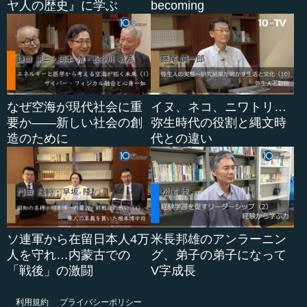
ヤ人の歴史』に学ぶ
becoming
なぜ空海が現代社会に重
イヌ、ネコ、ニワトリ…
要か――新しい社会の創
弥生時代の役割と縄文時
造のために
代との違い
ソ連軍から在留日本人4万
米長邦雄のアンラーニン
人を守れ…内蒙古での
グ、弟子の弟子になって
「戦後」の激闘
V字成長
利用規約
プライバシーポリシー