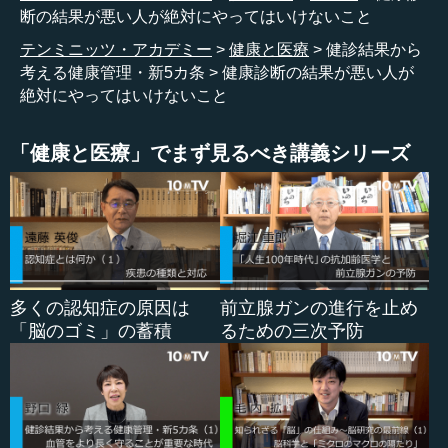
断の結果が悪い人が絶対にやってはいけないこと
皆さんも、そういった病気があるかないかという観点で
テンミニッツ・アカデミー
健康と医療
健診結果から
健康診断を受けておられたのではないかと思います。こう
考える健康管理・新5カ条
健康診断の結果が悪い人が
いった健康診断の結果の取り扱い方、見方というのは、
絶対にやってはいけないこと
今、そういった病気があるかどうかということは分かるの
ですが、これから先、5年後、10年後に皆さんのからだに何
「健康と医療」でまず見るべき講義シリーズ
が起こりそうなのかということは実は分からないのです。
そういう観点で考えたときに、本当にそういう見方だけ
でいいのかどうかということを少し考えてみたいと思いま
す。
多くの認知症の原因は
前立腺ガンの進行を止め
●さまざまな病気に共通する血管の問題
「脳のゴミ」の蓄積
るための三次予防
多くの方々に、「今、いちばんなりたくない病気はどう
いった病気ですか？」とお聞きすると、多くの方が、もち
ろん、脳卒中や心筋梗塞...