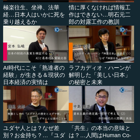
極楽往生、坐禅、法華
情に厚くなければ情報工
経…日本人はいかに死を
作はできない…明石元二
乗り越えるか
郎の対露工作の教訓
AI時代にこそ「熟達者の
ラフカディオ・ハーンが
経験」が生きる＆現状の
解明した「美しい日本」
日本経済の実情は
の秘密と未来
ユダヤ人とは？なぜ差
「共生」の本当の意味と
別？お金持ち？…『ユダ
は？…人間はHuman Co-