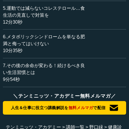
機会があるかと思うのです。皆さん、健診結果をどのよう
にご覧になっていらっしゃるでしょうか。
5.運動では減らないコレステロール…食
生活の見直しで対策を
これまでの健康管理、健康診断を受けた結果を、どのよ
12分30秒
うに捉えていたかといいますと、一般的には各検査項目
を、例えば身長や体重やお腹まわり、今は健診で測るとい
6.メタボリックシンドロームを単なる肥
うことが一般的なのですけれど、これが基準を超えている
満と侮ってはいけない
と、肥満症という病気かどうか。あるいは血圧が基準を超
10分35秒
えていて、（例えば）140の90を超えると、高血圧症とい
う診断がつくという段階に入ってくるのですが、そうする
7.その後の余命が変わる！続けるべき良
と高血圧という病気かどうか。
い生活習慣とは
9分54秒
さらには、肝機能検査で基準を超えていると、肝臓病あ
るいは血中脂質、コレステロールや中性脂肪などが高いと
脂質異常症かどうか。あるいは血糖が高いと糖尿病、尿検
＼テンミニッツ・アカデミー無料メルマガ／
査が悪ければ腎臓病、心電図の検査に引っかかれば心臓病
ではないかと、それぞれの検査結果をある病気に紐づけ
人生＆仕事に役立つ講義解説を
無料メルマガ
で配信
て、その病気があるかないかと判断をするというのが、こ
れまでの一般的な健康診断の結果の見方だったのではない
かと思います。
テンミニッツ・アカデミー
講師一覧
野口緑
健康診