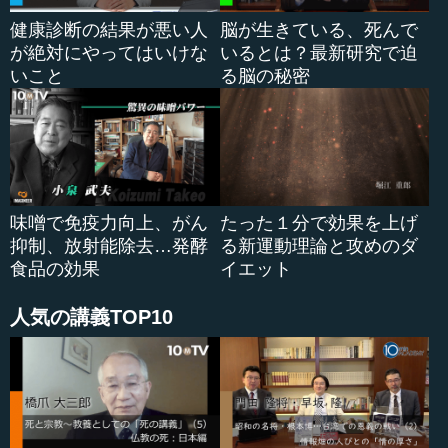
健康診断の結果が悪い人
脳が生きている、死んで
が絶対にやってはいけな
いるとは？最新研究で迫
いこと
る脳の秘密
味噌で免疫力向上、がん
たった１分で効果を上げ
抑制、放射能除去…発酵
る新運動理論と攻めのダ
食品の効果
イエット
人気の講義TOP10