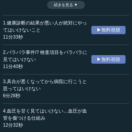
共通点に着目していくこと。キーワードは「血管」であ
続きを見る ▼
時間：11分33秒
る。いったいどういうことなのか。将来の病気を防ぐため
収録日：2025年1月10日
「血管をより長く守る」に重点を置いた、新しい健康管理
追加日：2025年4月15日
の考え方を学ぶ。（全7話中第1話）
1.健康診断の結果が悪い人が絶対にやっ
カテゴリー：
てはいけないこと
▶無料視聴
医療・健康
医療・健康一般
11分33秒
≪全文≫
2.バラバラ事件!? 検査項目をバラバラに
●健診結果を現在の「病気の有無」に活用するだけで
見てはいけない
▶無料視聴
いいのか
11分40秒
皆さん、こんにちは。大阪大学、野口緑です。今日は
3.具合が悪くなってから病院に行こうと
「健康診断の結果が悪い人が絶対にやってはいけないこ
思ってはいけない
と 健康管理の新たな考え方5カ条」についてお話をしてい
6分28秒
きたいと思っています。
4.血圧を甘く見てはいけない…血圧が血
皆さんは、年に1回健康診断（健診）を受けていらっしゃ
管を傷つける仕組み
る方が多いのではないかと思います。あるいはリタイアを
12分32秒
された後でも、市役所やいろいろなところで健診を受ける