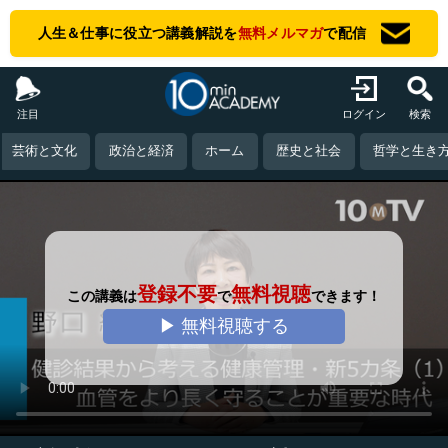
人生＆仕事に役立つ講義解説を
無料メルマガ
で配信
注目
ログイン
検索
芸術と文化
政治と経済
ホーム
歴史と社会
哲学と生き
登録不要
無料視聴
この講義は
で
できます！
▶ 無料視聴する