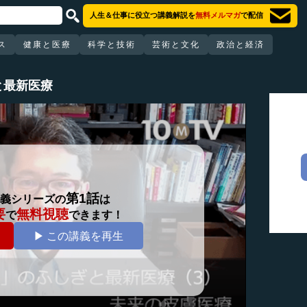
人生＆仕事に役立つ講義解説を
無料メルマガ
で配信
ス
健康と医療
科学と技術
芸術と文化
政治と経済
と最新医療
第1話
義シリーズの
は
要
無料視聴
で
できます！
▶ この講義を再生