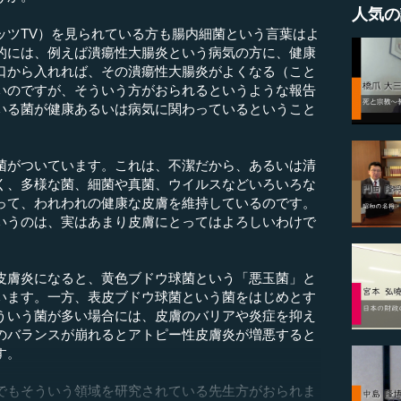
人気の
ッツTV）を見られている方も腸内細菌という言葉はよ
的には、例えば潰瘍性大腸炎という病気の方に、健康
口から入れれば、その潰瘍性大腸炎がよくなる（こと
いのですが、そういう方がおられるというような報告
いる菌が健康あるいは病気に関わっているということ
がついています。これは、不潔だから、あるいは清
く、多様な菌、細菌や真菌、ウイルスなどいろいろな
って、われわれの健康な皮膚を維持しているのです。
いうのは、実はあまり皮膚にとってはよろしいわけで
膚炎になると、黄色ブドウ球菌という「悪玉菌」と
います。一方、表皮ブドウ球菌という菌をはじめとす
ういう菌が多い場合には、皮膚のバリアや炎症を抑え
のバランスが崩れるとアトピー性皮膚炎が増悪すると
す。
もそういう領域を研究されている先生方がおられま