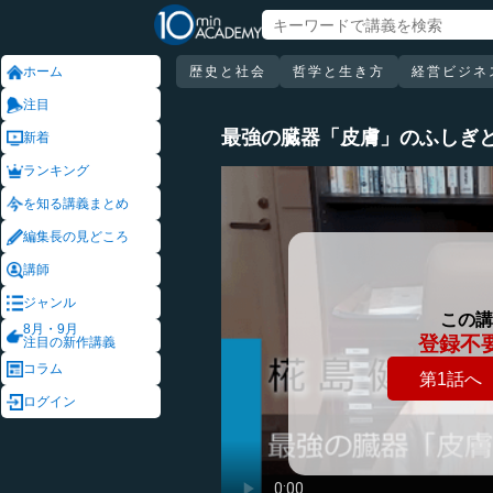
ホーム
歴史と社会
哲学と生き方
経営ビジネ
注目
最強の臓器「皮膚」のふしぎ
新着
ランキング
を知る講義まとめ
編集長の見どころ
講師
ジャンル
この講
8月・9月
登録不
注目の新作講義
コラム
第1話へ
ログイン