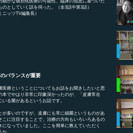
め細かな個別化医療の可能性、臨床の知恵に基づいた
ものとしていく話を伺った。（全3話中第3話）
ミニッツTV編集長）
菌のバランスが重要
膚医療ということについてもお話をお聞きしたいと思
の本でやはり非常に印象深かったのが、「皮膚常在
にいる菌があるというお話です。
が多いのですが、皮膚にも常に細菌というものがあ
そこに注目することで、治療の方向もいろいろあるの
きになっていました。ここを簡単に教えていただく
うか。