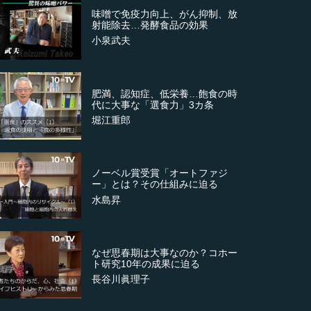
味噌で免疫力向上、がん抑制、放
射能除去…発酵食品の効果
小泉武夫
肥満、認知症、低栄養…飽食の時
代に大事な「選食力」3カ条
堀江重郎
ノーベル賞受賞「オートファジ
ー」とは？その仕組みに迫る
水島昇
なぜ思春期は大事なのか？コホー
ト研究10年の成果に迫る
長谷川眞理子