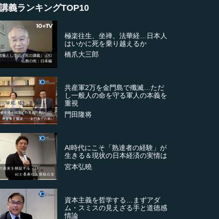
講義ランキングTOP10
極楽往生、坐禅、法華経…日本人
はいかに死を乗り越えるか
橋爪大三郎
共産軍2万を金門島で殲滅…ただ
し一般人の命を守る軍人の本義を
重視
門田隆将
AI時代にこそ「熟達者の経験」が
生きる＆現状の日本経済の実情は
宮本弘曉
資本主義を哲学する…まずアダ
ム・スミスの見えざる手と道徳感
情論