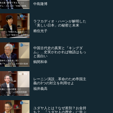
中島隆博
ラフカディオ・ハーンが解明した
「美しい日本」の秘密と未来
賴住光子
中国古代史の真実と『キングダ
ム』…史実がわかれば物語はもっ
と面白い
鶴間和幸
レーニン演説…革命のため帝国主
義の3つの対立を利用せよ
福井義高
ユダヤ人とは？なぜ差別？お金持
ち？…『ユダヤ人の歴史』に学ぶ