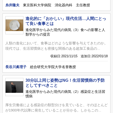
糸井隆夫
東京医科大学病院 消化器内科 主任教授
進化的に「おかしい」現代生活…人間にとっ
て良い食事とは
進化医学からみた現代の病気（3）食への影響と人
類学からの提言
人類の進化において、食事はどのような影響を与えてきたのか。
現代では、生活習慣病とも密接な関係のある超加工食品の...
収録日:2021/11/15 追加日:2022/01/18
長谷川眞理子
総合研究大学院大学名誉教授
30分以上同じ姿勢はNG！生活習慣病の予防
としてすべきこと
進化医学からみた現代の病気（2）感染症と生活習
慣病
厚生労働省による感染症の類型分けを見ていると、そのほとんど
が1900年代以降に発生していることが分かる。しかもこの...