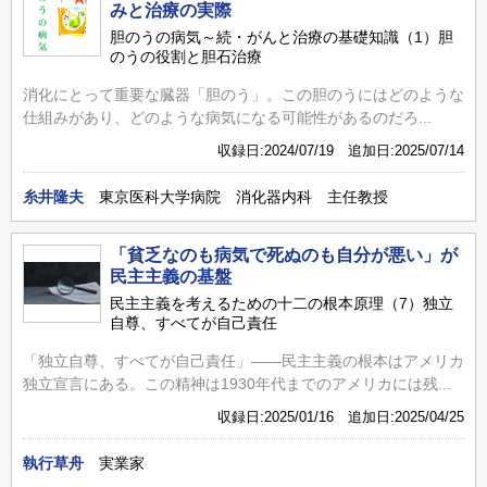
みと治療の実際
胆のうの病気～続・がんと治療の基礎知識（1）胆
のうの役割と胆石治療
消化にとって重要な臓器「胆のう」。この胆のうにはどのような
仕組みがあり、どのような病気になる可能性があるのだろ...
収録日:2024/07/19 追加日:2025/07/14
糸井隆夫
東京医科大学病院 消化器内科 主任教授
「貧乏なのも病気で死ぬのも自分が悪い」が
民主主義の基盤
民主主義を考えるための十二の根本原理（7）独立
自尊、すべてが自己責任
「独立自尊、すべてが自己責任」――民主主義の根本はアメリカ
独立宣言にある。この精神は1930年代までのアメリカには残...
収録日:2025/01/16 追加日:2025/04/25
執行草舟
実業家