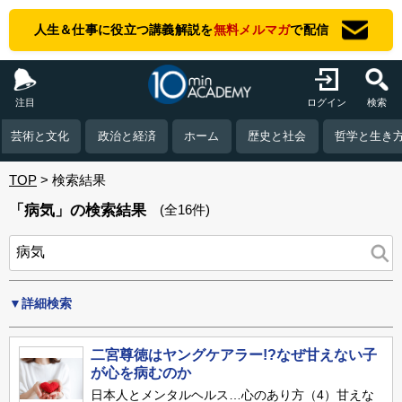
人生＆仕事に役立つ講義解説を
無料メルマガ
で配信
注目
ログイン
検索
芸術と文化
政治と経済
ホーム
歴史と社会
哲学と生き
TOP
検索結果
「病気」の検索結果
(全16件)
▼詳細検索
二宮尊徳はヤングケアラー!?なぜ甘えない子
が心を病むのか
日本人とメンタルヘルス…心のあり方（4）甘えな