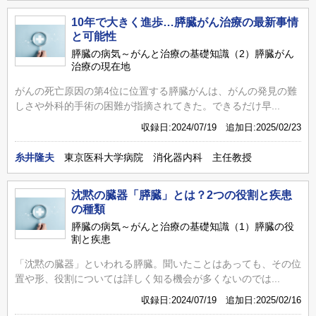
10年で大きく進歩…膵臓がん治療の最新事情
と可能性
膵臓の病気～がんと治療の基礎知識（2）膵臓がん
治療の現在地
がんの死亡原因の第4位に位置する膵臓がんは、がんの発見の難
しさや外科的手術の困難が指摘されてきた。できるだけ早...
収録日:2024/07/19 追加日:2025/02/23
糸井隆夫
東京医科大学病院 消化器内科 主任教授
沈黙の臓器「膵臓」とは？2つの役割と疾患
の種類
膵臓の病気～がんと治療の基礎知識（1）膵臓の役
割と疾患
「沈黙の臓器」といわれる膵臓。聞いたことはあっても、その位
置や形、役割については詳しく知る機会が多くないのでは...
収録日:2024/07/19 追加日:2025/02/16