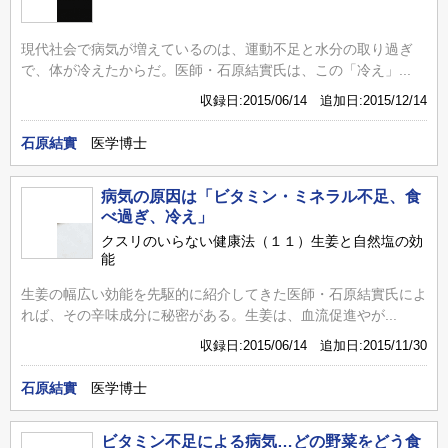
現代社会で病気が増えているのは、運動不足と水分の取り過ぎ
で、体が冷えたからだ。医師・石原結實氏は、この「冷え」...
収録日:2015/06/14 追加日:2015/12/14
石原結實
医学博士
病気の原因は「ビタミン・ミネラル不足、食
べ過ぎ、冷え」
クスリのいらない健康法（１１）生姜と自然塩の効
能
生姜の幅広い効能を先駆的に紹介してきた医師・石原結實氏によ
れば、その辛味成分に秘密がある。生姜は、血流促進やが...
収録日:2015/06/14 追加日:2015/11/30
石原結實
医学博士
ビタミン不足による病気…どの野菜をどう食