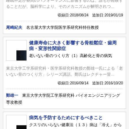
睡眠不足が昼間のパフォーマンスに影響するのは、誰もが経験す
ることだが、脳科学により、そのメカニズムが解明されつ...
収録日:2018/08/24 追加日:2019/01/19
尾崎紀夫
名古屋大学大学院医学系研究科特任教授
健康寿命に大きく影響する骨粗鬆症・歯周
病・変形性関節症
老いない骨のつくり方（1）高齢化と骨の病気
東京大学工学系研究科・医学系研究科教授の鄭雄一氏による「老
いない骨のつくり方」シリーズ講話。鄭氏はレクチャー冒...
収録日:2016/09/14 追加日:2016/10/20
鄭雄一
東京大学大学院工学系研究科 バイオエンジニアリング
専攻教授
病気を予防するためにするべきこと
クスリのいらない健康法（１３）病は「冷え」から