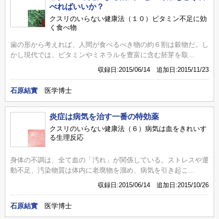
べればいいか？
クスリのいらない健康法（１０）ビタミン不足に効
く食べ物
歯の形から考えれば、人間が食べるべき物の約６割は穀物だ。し
かし現代では、ビタミンやミネラルを豊富に含む胚芽を取...
収録日:2015/06/14 追加日:2015/11/23
石原結實
医学博士
炎症は病気を治す一番の特効薬
クスリのいらない健康法（６）病気は血をきれいす
る生理反応
身体の不調は、全て血の「汚れ」が関係している。ストレスや運
動不足、汚染物質は体内に老廃物を溜め、病気を引き起こ...
収録日:2015/06/14 追加日:2015/10/26
石原結實
医学博士