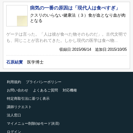
病気の一番の原因は「現代人は食べすぎ」
クスリのいらない健康法（３）食が血となり血が肉
となる
ゲーテは言った。「人は彼が食べた物そのものだ」。古代文明で
も、同じことが言われてきた。しかし現代の医学は食べ物...
収録日:2015/06/14 追加日:2015/10/05
石原結實
医学博士
利用規約
プライバシーポリシー
お問い合わせ
よくあるご質問
対応機種
特定商取引法に基づく表示
講師リクエスト
法人窓口
マイメニュー削除(spモード決済)
ログイン