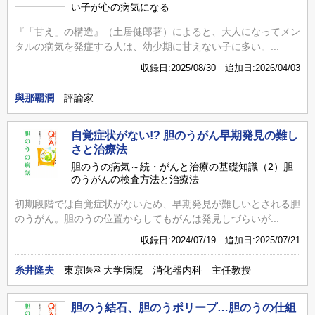
い子が心の病気になる
『「甘え」の構造』（土居健郎著）によると、大人になってメン
タルの病気を発症する人は、幼少期に甘えない子に多い。...
収録日:2025/08/30 追加日:2026/04/03
與那覇潤
評論家
自覚症状がない!? 胆のうがん早期発見の難し
さと治療法
胆のうの病気～続・がんと治療の基礎知識（2）胆
のうがんの検査方法と治療法
初期段階では自覚症状がないため、早期発見が難しいとされる胆
のうがん。胆のうの位置からしてもがんは発見しづらいが...
収録日:2024/07/19 追加日:2025/07/21
糸井隆夫
東京医科大学病院 消化器内科 主任教授
胆のう結石、胆のうポリープ…胆のうの仕組