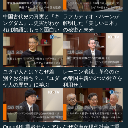
中国古代史の真実と『キ
ラフカディオ・ハーンが
ングダム』…史実がわか
解明した「美しい日本」
れば物語はもっと面白い
の秘密と未来
ユダヤ人とは？なぜ差
レーニン演説…革命のた
別？お金持ち？…『ユダ
め帝国主義の3つの対立を
ヤ人の歴史』に学ぶ
利用せよ
OpenAI創業者サム・アル
なぜ空海が現代社会に重