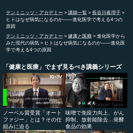
暮らしに対する提言を最後にしたいと思います。
テンミニッツ・アカデミー
講師一覧
長谷川眞理子
ヒトはなぜ病気になるのか――進化医学で考える4つの
病気は体の不具合で、原因や種類はいろいろあります。
原因
昨今の新型コロナウイルスのような感染症もあります。感
染症はウイルスが体に寄生して、私たちの体を搾取して自
テンミニッツ・アカデミー
健康と医療
進化医学から
分たちが増える、つまりパラサイト、寄生者です。病原
みた現代の病気
ヒトはなぜ病気になるのか――進化医
菌、ウイルス、原虫などの、小さい微生物が原因となり、
学で考える4つの原因
それが人に寄生して起こる疾患です。これは個人がそれに
対してどれほど耐性、抵抗性があるかなど、その人の持っ
「健康と医療」でまず見るべき講義シリーズ
ている遺伝的な資質なども少しは関係しますが、だいたい
は降ってきた災難として罹ることになります。病原体と接
触することが、広まることの一番の原因です。
その次に、病気とはいっても、「生活習慣病」と呼ばれ
るタイプの病気があります。これは、パラサイト、すなわ
ち病原菌ウイルスなどがきたわけではありません。例えば
ノーベル賞受賞「オート
味噌で免疫力向上、がん
食事の構成や、どんな寝起きをするかなどの毎日の暮らし
ファジー」とは？その仕
抑制、放射能除去…発酵
の仕方が全部絡まって、私たちの体が本来のようにきちん
組みに迫る
食品の効果
とは働かなくなることです。これは、まさに生活習慣がも