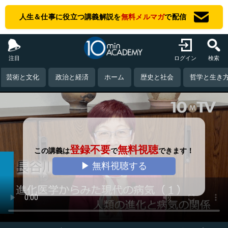
人生＆仕事に役立つ講義解説を
無料メルマガ
で配信
注目
ログイン
検索
芸術と文化
政治と経済
ホーム
歴史と社会
哲学と生き
登録不要
無料視聴
この講義は
で
できます！
▶ 無料視聴する