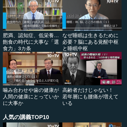
とになった不具合です。
また、そこに遺伝子の変異や、個人がどんな遺伝子を持
っているかが関係しているものもあり、例えば2型糖尿病
や、ある種の乳がんなどを発症しやすい人がいます。これ
肥満、認知症、低栄養…
なぜ睡眠は生きるために
らは、自分の生活様式をドラスティックに変えることがで
飽食の時代に大事な「選
必要？脳にある覚醒中枢
きれば、病気のリスクをかなり軽減することができます。
食力」3カ条
と睡眠中枢
しかし、この世の中で今、誰もが暮らしているので、それ
（生活様式、環境）を変えるのは難しいでしょう。
さらに、ある人が持っている遺伝子の変異によって、病
気が引き起こされる遺伝子疾患もあります。有名なのは、
染色体の数が増えてしまうことで起きるダウン症です。ダ
ウン症で生まれた子どもは、はじめから遺伝子の構成が変
噛み合わせや歯の健康が
高齢者だけじゃない！
異を起こしているので、病気になってしまうということで
人間の健康にとっていか
若年層にも腰痛が増えて
す。あと...
に大事か
いる
人気の講義TOP10