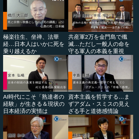
極楽往生、坐禅、法華
共産軍2万を金門島で殲
経…日本人はいかに死を
滅…ただし一般人の命を
乗り越えるか
守る軍人の本義を重視
AI時代にこそ「熟達者の
資本主義を哲学する…ま
経験」が生きる＆現状の
ずアダム・スミスの見え
日本経済の実情は
ざる手と道徳感情論