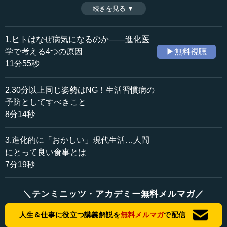
「進化医学」である。では、現代の病気は人類の進化とど
続きを見る ▼
時間：11分55秒
のような関係にあるのだろうか。（全3話中第1話）
収録日：2021年11月15日
追加日：2022年1月4日
1.ヒトはなぜ病気になるのか――進化医
カテゴリー：
学で考える4つの原因
▶無料視聴
医療・健康
医療・健康一般
11分55秒
科学技術
ヒトと生物
2.30分以上同じ姿勢はNG！生活習慣病の
≪全文≫
予防としてすべきこと
●現代における病気の種類とその発生原因
8分14秒
皆さん、こんにちは。長谷川眞理子です。
3.進化的に「おかしい」現代生活…人間
にとって良い食事とは
今日は「『病気』の進化」という話をしたいと思いま
7分19秒
す。特に現代社会の私たちが、毎日行っている生活の仕方
と、病気との関係についてお話しします。
＼テンミニッツ・アカデミー無料メルマガ／
病気、すなわち体の不具合は何らかの形で、またいろい
人生＆仕事に役立つ講義解説を
無料メルマガ
で配信
ろな意味で必ず起こります。ただし、その多くは現代社会
の暮らしによるところがあります。そのため、現代社会の