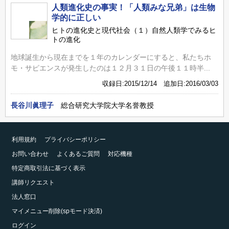
人類進化史の事実！「人類みな兄弟」は生物
学的に正しい
ヒトの進化史と現代社会（１）自然人類学でみるヒ
トの進化
地球誕生から現在までを１年のカレンダーにすると、私たちホ
モ・サピエンスが発生したのは１２月３１日の午後１１時半...
収録日:2015/12/14 追加日:2016/03/03
長谷川眞理子
総合研究大学院大学名誉教授
利用規約
プライバシーポリシー
お問い合わせ
よくあるご質問
対応機種
特定商取引法に基づく表示
講師リクエスト
法人窓口
マイメニュー削除(spモード決済)
ログイン