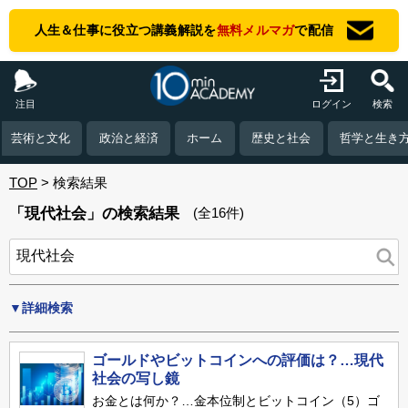
人生＆仕事に役立つ講義解説を
無料メルマガ
で配信
注目
ログイン
検索
芸術と文化
政治と経済
ホーム
歴史と社会
哲学と生き
TOP
検索結果
「現代社会」の検索結果
(全16件)
▼詳細検索
ゴールドやビットコインへの評価は？…現代
社会の写し鏡
お金とは何か？…金本位制とビットコイン（5）ゴ