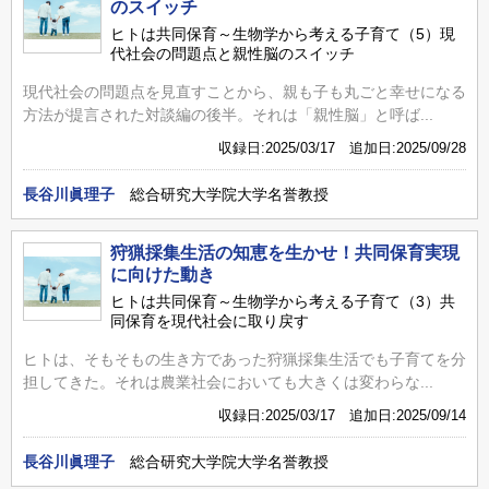
のスイッチ
ヒトは共同保育～生物学から考える子育て（5）現
代社会の問題点と親性脳のスイッチ
現代社会の問題点を見直すことから、親も子も丸ごと幸せになる
方法が提言された対談編の後半。それは「親性脳」と呼ば...
収録日:2025/03/17 追加日:2025/09/28
長谷川眞理子
総合研究大学院大学名誉教授
狩猟採集生活の知恵を生かせ！共同保育実現
に向けた動き
ヒトは共同保育～生物学から考える子育て（3）共
同保育を現代社会に取り戻す
ヒトは、そもそもの生き方であった狩猟採集生活でも子育てを分
担してきた。それは農業社会においても大きくは変わらな...
収録日:2025/03/17 追加日:2025/09/14
長谷川眞理子
総合研究大学院大学名誉教授