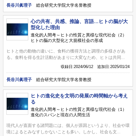
長谷川眞理子
総合研究大学院大学名誉教授
心の共有、共感、推論、言語…ヒトの脳が大
型化した理由
進化的人間考～ヒトの性質と異様な現代社会（2）
ヒトの脳の大型化と大規模社会の形成
ヒトと他の動物の違いに、食料の獲得方法と調理の多様さがあ
る。食料を得る生計活動があまりに大変なため、ヒトは共同...
収録日:2024/06/12 追加日:2025/01/24
長谷川眞理子
総合研究大学院大学名誉教授
ヒトの進化史を文明の発展の時間軸から考え
る
進化的人間考～ヒトの性質と異様な現代社会（1）
進化のスパンと現在の人間生活
現代人が直面する諸問題には、個人が原因というより、社会や環
境によるとみなすしかないことも多い。しかし、社会も文...