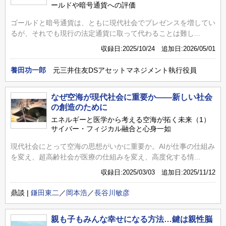
ールドや暗号通貨への評価
ゴールドと暗号通貨は、ともに現代社会でプレゼンスを増してい
るが、それでも現行の法定通貨に取って代わることは難し...
収録日:2025/10/24 追加日:2026/05/01
養田功一郎
元三井住友DSアセットマネジメント執行役員
なぜ空海が現代社会に重要か――新しい社会
の創造のために
エネルギーと医学から考える空海が拓く未来（1）
サイバー・フィジカル融合と心身一如
現代社会にとって空海の思想がいかに重要か。AIが仕事の仕組み
を変え、超高齢社会が医療の仕組みを変え、高度化する情...
収録日:2025/03/03 追加日:2025/11/12
鼎談 |
鎌田東二
／
岡本浩
／
長谷川敏彦
親も子もみんな幸せになる方法…鍵は親性脳