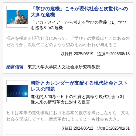
「学びの危機」こそが現代社会と次世代への
大きな危機
「アカデメイア」から考える学びの意義（1）学び
を巡る3つの危機
混迷を極める現代社会にあって、「学び」の意義はどこにあるの
だろうか。次世代にどのような望みをわれわれが与えるこ...
収録日:2025/06/19 追加日:2025/08/13
納富信留
東京大学大学院人文社会系研究科教授
時計とカレンダーが支配する現代社会とスト
レスの問題
進化的人間考～ヒトの性質と異様な現代社会（3）
近未来の情報革命に対する提言
ヒトは本来の進化環境における基本的欲求を満たしながら、文明
社会を形成してきた。産業革命によってヒトも社会も大き...
収録日:2024/06/12 追加日:2025/01/31