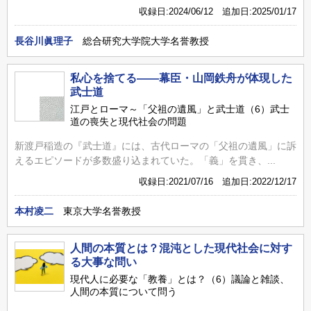
収録日:2024/06/12 追加日:2025/01/17
長谷川眞理子
総合研究大学院大学名誉教授
私心を捨てる――幕臣・山岡鉄舟が体現した
武士道
江戸とローマ～「父祖の遺風」と武士道（6）武士
道の喪失と現代社会の問題
新渡戸稲造の『武士道』には、古代ローマの「父祖の遺風」に訴
えるエピソードが多数盛り込まれていた。「義」を貫き、...
収録日:2021/07/16 追加日:2022/12/17
本村凌二
東京大学名誉教授
人間の本質とは？混沌とした現代社会に対す
る大事な問い
現代人に必要な「教養」とは？（6）議論と雑談、
人間の本質について問う