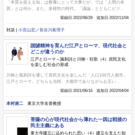
「本質を捉える知」は教養にとって大事だが、では「人間の本
質」とは何か。また、多様性の時代、「議論」とともにビジ...
収録日:2022/06/29 追加日:2022/11/04
対談 |
小宮山宏
／
長谷川眞理子
諧謔精神を育んだ江戸とローマ、現代社会と
どこが違うのか
江戸とローマ～諷刺詩と川柳・狂歌（4）庶民文化
を楽しむ社会の形成
川柳と風刺詩を通して庶民文化を楽しんだ「人口100万人都市」
江戸とローマ。どちらも当時、大都市でありながらお互い...
収録日:2021/06/16 追加日:2022/04/04
本村凌二
東京大学名誉教授
菩薩の心が現代社会から薄れた一因は戦後の
民主主義にある
東大寺建立に込められた思い（4）建立を支えた知