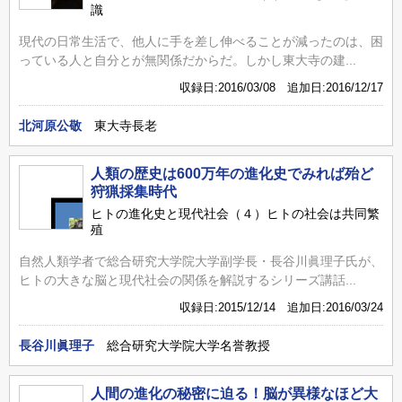
識
現代の日常生活で、他人に手を差し伸べることが減ったのは、困
っている人と自分とが無関係だからだ。しかし東大寺の建...
収録日:2016/03/08 追加日:2016/12/17
北河原公敬
東大寺長老
人類の歴史は600万年の進化史でみれば殆ど
狩猟採集時代
ヒトの進化史と現代社会（４）ヒトの社会は共同繁
殖
自然人類学者で総合研究大学院大学副学長・長谷川眞理子氏が、
ヒトの大きな脳と現代社会の関係を解説するシリーズ講話...
収録日:2015/12/14 追加日:2016/03/24
長谷川眞理子
総合研究大学院大学名誉教授
人間の進化の秘密に迫る！脳が異様なほど大