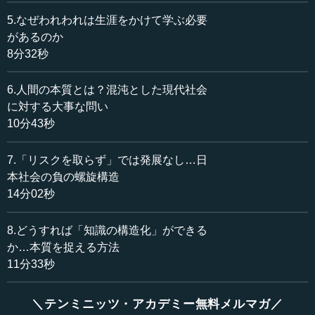
多様性の時代ということなので、先ほど議論のお話もあ
5.なぜわれわれは生涯をかけて学ぶ必要
りましたが、今後のことを考えると「議論の他にも雑談的
があるのか
なもの──先ほどのティーパーティーのような話になるのか
8分32秒
もしれないですが──これが今後大切だということでしょう
かというご質問ですが、こちらについてはいかがでしょう
6.人間の本質とは？混沌とした現代社会
か。
に対する大事な問い
10分43秒
長谷川 「議論と雑談」は意義が違うと思いますが、両方
大事です。議論については、ダイバーシティを本当に突き
7.「リスクを取らず」では発展なし…日
詰めていくと、大きなコストがかかることになります。議
本社会の負の螺旋構造
論というのは力がいるし、疲れるし、本当に大変なことで
14分02秒
す。だけど、それをしないよりもしたほうが絶対にみんな
の満足度は増えるし、よい結果を生むと思われるので、議
論は絶対にしたほうがいい。
8.どうすれば「知識の構造化」ができる
か…本質を捉える方法
一方、雑談のほうは、ふと思いがけず、いろいろなとこ
11分33秒
ろとのつながりや、何かの知識が得られます。一見無駄な
ことに見えて（「もっと邁進しなさい」といわれるような
＼テンミニッツ・アカデミー無料メルマガ／
環境では「雑談などするな」となりますが）、実は厚みの