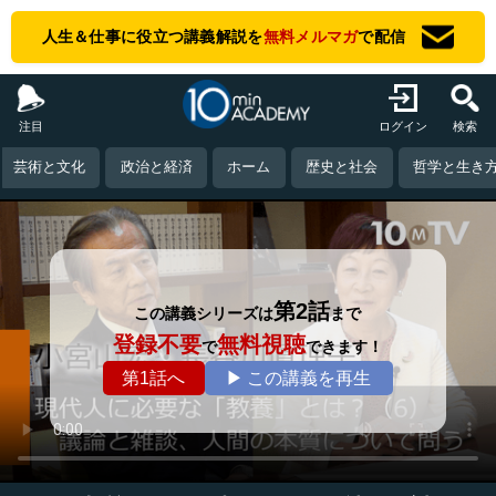
人生＆仕事に役立つ講義解説を
無料メルマガ
で配信
注目
ログイン
検索
芸術と文化
政治と経済
ホーム
歴史と社会
哲学と生き
第2話
この講義シリーズは
まで
登録不要
無料視聴
で
できます！
第1話へ
▶ この講義を再生