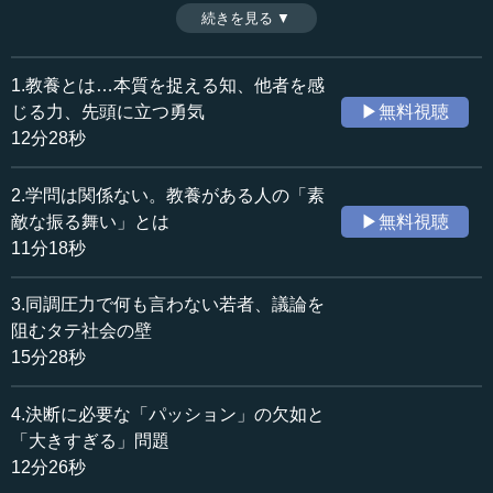
ウェビナー参加者からの質疑応答編第1弾。（全8話中第6
続きを見る ▼
時間：10分43秒
話：2022年6月29日開催ウェビナー〈現代人に必要な「教
収録日：2022年6月29日
養」とは？〉より）
追加日：2022年11月4日
※インタビュアー：川上達史（テンミニッツTV編集長）
1.教養とは…本質を捉える知、他者を感
カテゴリー：
じる力、先頭に立つ勇気
▶無料視聴
哲学・思想
哲学・思想一般
12分28秒
教育
教育一般
2.学問は関係ない。教養がある人の「素
≪全文≫
敵な振る舞い」とは
▶無料視聴
●「議論と雑談」の両方を大事にする
11分18秒
―― これまでの議論を受けて、（ウェビナーを）お聞き
3.同調圧力で何も言わない若者、議論を
いただいていた皆さまからいろいろ質問をお寄せいただい
阻むタテ社会の壁
ています。なるべく多く質問を選びたいと思うので、少し
15分28秒
手短にお答えいただければと思います。まず最初の質問で
す。
4.決断に必要な「パッション」の欠如と
「大きすぎる」問題
「多様性が重んじられた議論やビジネスの世界で見直さ
12分26秒
れている雑談が大切ということでしょうか」