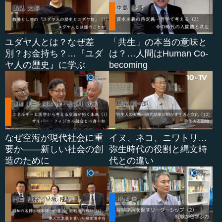
ユダヤ人とは？なぜ差
「共生」の本当の意味と
別？お金持ち？…『ユダ
は？…人間はHuman Co-
ヤ人の歴史』に学ぶ
becoming
なぜ空海が現代社会に重
イヌ、ネコ、ニワトリ…
要か――新しい社会の創
弥生時代の役割と縄文時
造のために
代との違い