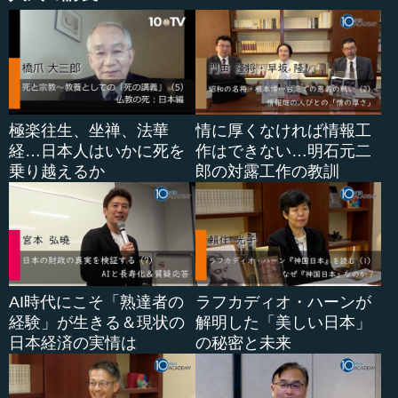
極楽往生、坐禅、法華
情に厚くなければ情報工
経…日本人はいかに死を
作はできない…明石元二
乗り越えるか
郎の対露工作の教訓
AI時代にこそ「熟達者の
ラフカディオ・ハーンが
経験」が生きる＆現状の
解明した「美しい日本」
日本経済の実情は
の秘密と未来