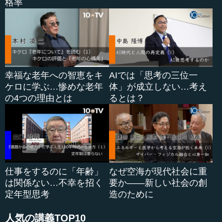
してどう形づくっていくかというところですね。先ほど、
格率
ティーパーティーに誰も来なかったという話もありました
が、それをやっていかなければいけないのだろうと思いま
す。
●前提やビジョンが違う人との議論のきっかけ
幸福な老年への智恵をキ
AIでは「思考の三位一
ケロに学ぶ…惨めな老年
体」が成立しない…考え
―― また別の質問にまいります。
の4つの理由とは
るとは？
「前提やビジョンが異なっていると、同じ集団（マンシ
ョン、...
仕事をするのに「年齢」
なぜ空海が現代社会に重
は関係ない…不幸を招く
要か――新しい社会の創
定年型思考
造のために
人気の講義TOP10