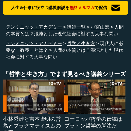
あることだと思います。
人生＆仕事に役立つ講義解説を
無料メルマガ
で配信
小宮山 オンラインで欠けているのは雑談かもしれませ
ん。
テンミニッツ・アカデミー
講師一覧
小宮山宏
人間
の本質とは？混沌とした現代社会に対する大事な問い
長谷川 そうだと思います。オンラインでは、そこでつな
テンミニッツ・アカデミー
哲学と生き方
現代人に必
がっている人ではない、例えばこの人（となりの人）とだ
要な「教養」とは？
人間の本質とは？混沌とした現代
けコソコソとか、そういう雑談がない。それは（雑談も大
社会に対する大事な問い
事という意味で）足を引っ張りますね。
―― 職場でも、意外と雑談のようなことから始めたほう
「哲学と生き方」でまず見るべき講義シリーズ
が（議論は）早く進むというところがありますからね。
長谷川 あります。
小宮山 今の分類でいうと、雑談が議論になることもあり
ますね。
小林秀雄と吉本隆明の営
ヨーロッパ哲学の伝統は
―― 確かにそうですね。やはりそういうところを日本と
為とプラグマティズムの
プラトン哲学の脚注だ