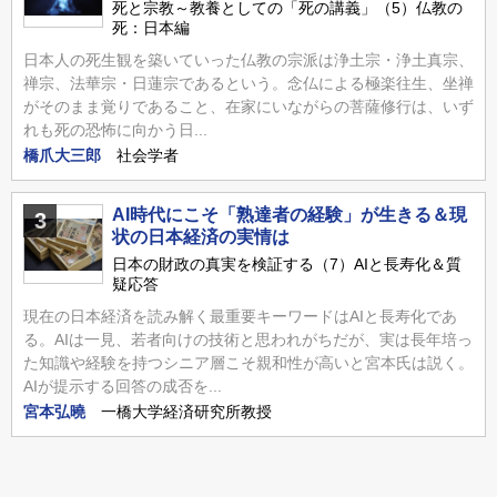
死と宗教～教養としての「死の講義」（5）仏教の
死：日本編
日本人の死生観を築いていった仏教の宗派は浄土宗・浄土真宗、
禅宗、法華宗・日蓮宗であるという。念仏による極楽往生、坐禅
がそのまま覚りであること、在家にいながらの菩薩修行は、いず
れも死の恐怖に向かう日...
橋爪大三郎
社会学者
AI時代にこそ「熟達者の経験」が生きる＆現
3
状の日本経済の実情は
日本の財政の真実を検証する（7）AIと長寿化＆質
疑応答
現在の日本経済を読み解く最重要キーワードはAIと長寿化であ
る。AIは一見、若者向けの技術と思われがちだが、実は長年培っ
た知識や経験を持つシニア層こそ親和性が高いと宮本氏は説く。
AIが提示する回答の成否を...
宮本弘曉
一橋大学経済研究所教授