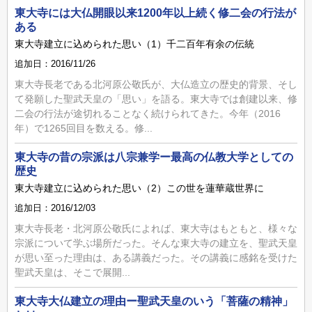
東大寺には大仏開眼以来1200年以上続く修二会の行法が
ある
東大寺建立に込められた思い（1）千二百年有余の伝統
追加日：2016/11/26
東大寺長老である北河原公敬氏が、大仏造立の歴史的背景、そし
て発願した聖武天皇の「思い」を語る。東大寺では創建以来、修
二会の行法が途切れることなく続けられてきた。今年（2016
年）で1265回目を数える。修...
東大寺の昔の宗派は八宗兼学ー最高の仏教大学としての
歴史
東大寺建立に込められた思い（2）この世を蓮華蔵世界に
追加日：2016/12/03
東大寺長老・北河原公敬氏によれば、東大寺はもともと、様々な
宗派について学ぶ場所だった。そんな東大寺の建立を、聖武天皇
が思い至った理由は、ある講義だった。その講義に感銘を受けた
聖武天皇は、そこで展開...
東大寺大仏建立の理由ー聖武天皇のいう「菩薩の精神」