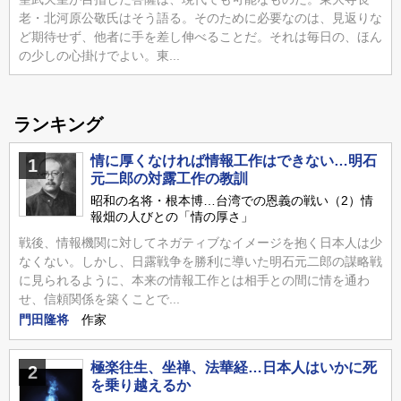
老・北河原公敬氏はそう語る。そのために必要なのは、見返りな
ど期待せず、他者に手を差し伸べることだ。それは毎日の、ほん
の少しの心掛けでよい。東...
ランキング
情に厚くなければ情報工作はできない…明石
1
元二郎の対露工作の教訓
昭和の名将・根本博…台湾での恩義の戦い（2）情
報畑の人びとの「情の厚さ」
戦後、情報機関に対してネガティブなイメージを抱く日本人は少
なくない。しかし、日露戦争を勝利に導いた明石元二郎の謀略戦
に見られるように、本来の情報工作とは相手との間に情を通わ
せ、信頼関係を築くことで...
門田隆将
作家
極楽往生、坐禅、法華経…日本人はいかに死
2
を乗り越えるか