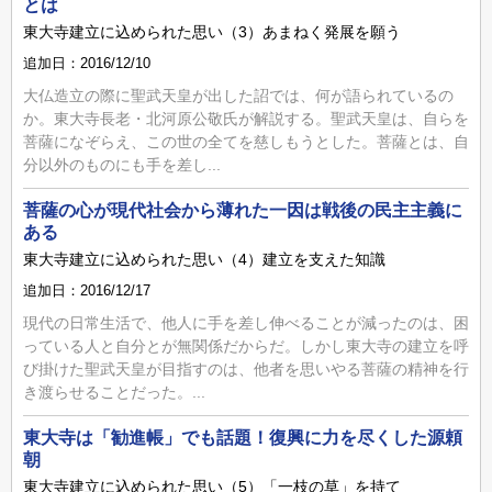
とは
東大寺建立に込められた思い（3）あまねく発展を願う
追加日：2016/12/10
大仏造立の際に聖武天皇が出した詔では、何が語られているの
か。東大寺長老・北河原公敬氏が解説する。聖武天皇は、自らを
菩薩になぞらえ、この世の全てを慈しもうとした。菩薩とは、自
分以外のものにも手を差し...
菩薩の心が現代社会から薄れた一因は戦後の民主主義に
ある
東大寺建立に込められた思い（4）建立を支えた知識
追加日：2016/12/17
現代の日常生活で、他人に手を差し伸べることが減ったのは、困
っている人と自分とが無関係だからだ。しかし東大寺の建立を呼
び掛けた聖武天皇が目指すのは、他者を思いやる菩薩の精神を行
き渡らせることだった。...
東大寺は「勧進帳」でも話題！復興に力を尽くした源頼
朝
東大寺建立に込められた思い（5）「一枝の草」を持て