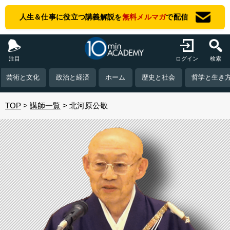
人生＆仕事に役立つ講義解説を
無料メルマガ
で配信
注目
ログイン
検索
芸術と文化
政治と経済
ホーム
歴史と社会
哲学と生き
TOP
講師一覧
北河原公敬