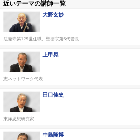
近いテーマの講師一覧
大野玄妙
法隆寺第129世住職、聖徳宗第6代管長
上甲晃
志ネットワーク代表
田口佳史
東洋思想研究家
中島隆博