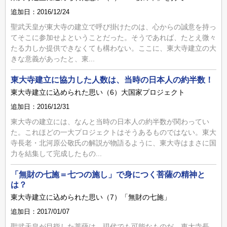
追加日：2016/12/24
聖武天皇が東大寺の建立で呼び掛けたのは、心からの誠意を持っ
てそこに参加せよということだった。そうであれば、たとえ微々
たる力しか提供できなくても構わない。ここに、東大寺建立の大
きな意義があったと、東...
東大寺建立に協力した人数は、当時の日本人の約半数！
東大寺建立に込められた思い（6）大国家プロジェクト
追加日：2016/12/31
東大寺の建立には、なんと当時の日本人の約半数が関わってい
た。これほどの一大プロジェクトはそうあるものではない。東大
寺長老・北河原公敬氏の解説が物語るように、東大寺はまさに国
力を結集して完成したもの...
「無財の七施＝七つの施し」で身につく菩薩の精神と
は？
東大寺建立に込められた思い（7）「無財の七施」
追加日：2017/01/07
聖武天皇が目指した菩薩は、現代でも可能なものだ。東大寺長