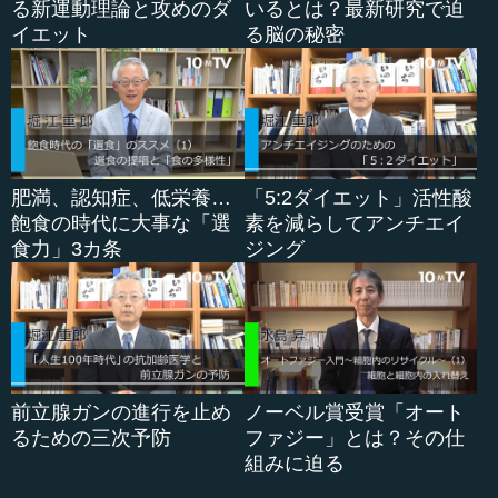
る新運動理論と攻めのダ
いるとは？最新研究で迫
その後、上濱正先生が、こうした成果を解説してくれる
イエット
る脳の秘密
ようになりました。
―― 最初は実践から入ったのですね。
●歯科は虫歯にとどまらない、全身の病気に関わって
いる
肥満、認知症、低栄養…
「5:2ダイエット」活性酸
飽食の時代に大事な「選
素を減らしてアンチエイ
食力」3カ条
ジング
河原 まったくもって実践です。患者さんが噛めるように
なると、見違えるように人が変わっていきました。このこ
とをぴしっと理論付けてくださったのが、上濱先生なので
す。
―― 上濱先生、これはどのような経緯で取り組まれたの
でしょうか。
前立腺ガンの進行を止め
ノーベル賞受賞「オート
るための三次予防
ファジー」とは？その仕
上濱 私は実は、変わった経緯の歯科医師でして、もとも
組みに迫る
と薬学部出身で、日本を代表する製薬会社にいました。そ