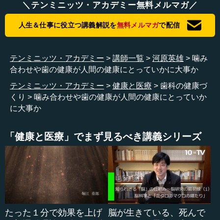
＼テンミニッツ・アカデミー無料メルマガ／
河原 私ははじめ、福岡で開業していました。その後、60
人生＆仕事に役立つ講義解説を
無料メルマガ
で配信
歳になったので、田舎で魚釣りでもしながら、のんびりと
過ごそうと思い、移住しました。しかし田舎に行ってみる
と、田舎のお年寄りの入れ歯が、あまりにも噛めないとい
テンミニッツ・アカデミー
講師一覧
河原英雄
噛み
うことに気づきました。さらに、お医者さんからも、入れ
合わせや歯の健康が人間の健康にとっていかに大事か
歯はなんでこうも噛めないのかという意見を聞きました。
テンミニッツ・アカデミー
健康と医療
歯科の健康づ
そこで、入れ歯というものをもう少し考えなければならな
くり
噛み合わせや歯の健康が人間の健康にとっていか
いな、と思い至りました。
に大事か
そこで、たまたま、うちのスタッフが子どもの運動会で
映像を撮っていたのですが、そのビデオカメラで新しい入
「健康と医療」でまず見るべき講義シリーズ
れ歯で物を噛んでいる映像を撮ってきてくれました。スタ
ッフがいうには、「うちのおじいちゃんが、こんなに物を
嚙めるようになりました」ということでした。こうした試
みは面白いなと思い、それからはそうした映像を撮ってい
くという取り組みを続けていきました。その結果、歩けな
い人が歩き出したりするような成果が得られました。
たった１分で効果を上げ
脳が生きている、死んで