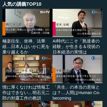
の後勉強して、このような噛み合わせに関する日本の世界
人気の講義TOP10
的な研究者である、小林義典教授のもとで少しお仕事させ
ていただいたり、論文を読ませていただきました。ただ、
歯学部には入った時にはすでに製薬会...
極楽往生、坐禅、法華
AI時代にこそ「熟達者の
経…日本人はいかに死を
経験」が生きる＆現状の
乗り越えるか
日本経済の実情は
情に厚くなければ情報工
「共生」の本当の意味と
作はできない…明石元二
は？…人間はHuman Co-
郎の対露工作の教訓
becoming