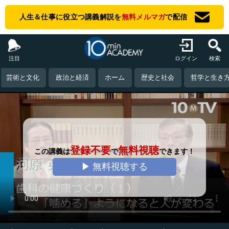
人生＆仕事に役立つ講義解説を
無料メルマガ
で配信
注目
ログイン
検索
芸術と文化
政治と経済
ホーム
歴史と社会
哲学と生き
登録不要
無料視聴
この講義は
で
できます！
▶ 無料視聴する