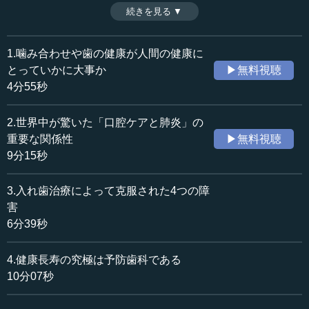
わせや歯の健康は、人間の健康にとってとても重要で、こ
続きを見る ▼
時間：4分55秒
れは脳や心の健康にも関わっている。その点について、河
収録日：2019年11月14日
原英雄先生と上濱正先生に本講義の前にお話を伺った。
追加日：2020年6月1日
（全4話中第1話）
1.噛み合わせや歯の健康が人間の健康に
カテゴリー：
※司会者（音声）：川上達史（テンミニッツTV編集長）
とっていかに大事か
▶無料視聴
医療・健康
医療・健康一般
4分55秒
≪全文≫
2.世界中が驚いた「口腔ケアと肺炎」の
●入れ歯を変えると元気になるという症例
重要な関係性
▶無料視聴
9分15秒
―― 本日は、日本顎咬合学会元理事長でいらっしゃる河
原英雄先生と、上濱正先生にお越しいただきまして、噛み
3.入れ歯治療によって克服された4つの障
合わせや歯の健康が、いかに人間の健康にとって大事なの
害
かということについて、お話をいただこうと思います。
6分39秒
一般の方からすると、歯の健康やお口の健康を保つこと
4.健康長寿の究極は予防歯科である
で、他の病気まで改善していくと言われても、まだあまり
ピンときません。これから、そのあたりを詳しくご発表い
10分07秒
ただきたいと思います。まず総論として、それぞれ少しお
話いただけますでしょうか。