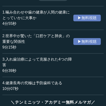
活の医療」といえるだろう。（全4話中第4話）
収録日：2019年11月14日
※音声による補足解説：上濱正（日本顎咬合学会 元理事
追加日：2020年6月15日
長）
1.噛み合わせや歯の健康が人間の健康に
カテゴリー：
とっていかに大事か
▶無料視聴
医療・健康
医療・健康一般
4分55秒
≪全文≫
2.世界中が驚いた「口腔ケアと肺炎」の
●短時間の入れ歯調整で、リンゴを食べられるように
重要な関係性
▶無料視聴
9分15秒
河原 今回紹介するのは、介護施設でほとんど寝たきりで
過ごしていた方で、うまく噛むことができませんでした。
3.入れ歯治療によって克服された4つの障
視覚障害があり、斜頸で車椅子を使用していました。たま
害
たま入れ歯を持っていたので、その入れ歯を調整し、1時間
6分39秒
半ほど待っていただきました。
4.健康長寿の究極は予防歯科である
その後、リンゴを食べさせてみました。完全に斜頸にな
っている方だったのですが、噛む筋肉を使うにつれて、首
10分07秒
の角度が変わっていきました。この患者さんだけでなく、
若い先生からも、こうした症例がたくさん報告されていま
＼テンミニッツ・アカデミー無料メルマガ／
す。噛ませるようになってから、首が元気になった、目が