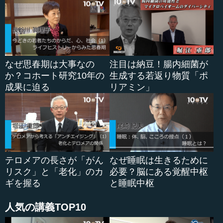
めるようになり、この患者さんはおそらく、自信をお持ち
になったと思います。「ああ、噛めるんだ」と。脳がこの
時、そう判断しているのです。しかも、「このリンゴを噛
んだら飲み込んで良いのだ」と、安全性が確立されたこと
を判断し、それによって嚥下して、飲み込んでいるという
ことです。
なぜ思春期は大事なの
注目は納豆！腸内細菌が
か？コホート研究10年の
生成する若返り物質「ポ
現在、誤嚥性肺炎が問題になっています。安心して噛ん
成果に迫る
リアミン」
で食べられないと、嚥下を行うことができません。一方、
この方はさらに、噛んで食べて美味しいと感じたり、音が
シャキシャキ鳴ることを聴いたりすることができていま
す。目が見えない中（視覚がなくとも）、脳は音や匂い、
味、硬さという4つの感覚で判断することができるのです。
...
テロメアの長さが「がん
なぜ睡眠は生きるために
リスク」と「老化」のカ
必要？脳にある覚醒中枢
ギを握る
と睡眠中枢
人気の講義TOP10