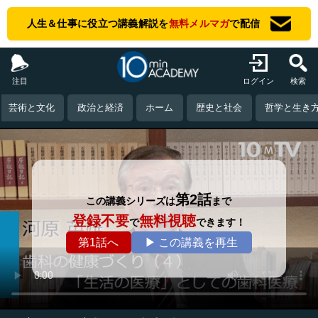
人生＆仕事に役立つ講義解説を
無料メルマガ
で配信
注目
ログイン
検索
芸術と文化
政治と経済
ホーム
歴史と社会
哲学と生き
第2話
この講義シリーズは
まで
登録不要
無料視聴
で
できます！
第1話へ
▶ この講義を再生