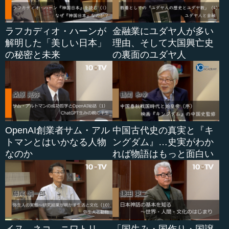
ラフカディオ・ハーンが
金融業にユダヤ人が多い
解明した「美しい日本」
理由、そして大国興亡史
の秘密と未来
の裏面のユダヤ人
OpenAI創業者サム・アル
中国古代史の真実と『キ
トマンとはいかなる人物
ングダム』…史実がわか
なのか
れば物語はもっと面白い
イヌ、ネコ、ニワトリ…
「国生み・国作り・国譲