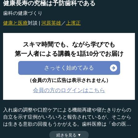
健康長寿の究極は予防歯科である
歯科の健康づくり
健康と医療
対談 |
河原英雄
／
上濱正
スキマ時間でも、ながら学びでも
第一人者による講義を1話10分でお届け
さっそく始めてみる
（会員の方に広告は表示されません）
会員の方のログインはこちら
入れ歯の調整や口腔ケアによる機能再建や寝たきりからの
自立を示す症例がいろいろと報告されているが、そこから
は生きる意欲の回復もうかがえる。歯科医療は「命の医
療」ではないというが、介護環境や医療費にも関わる「生
続きを見る ▼
時間：10分07秒