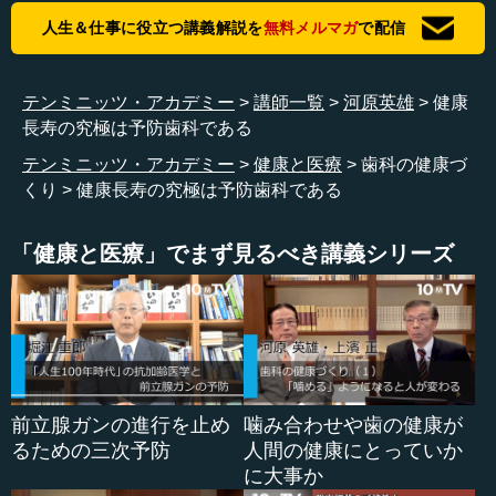
元気になった、歩き出した、といった症例です。立ち上が
人生＆仕事に役立つ講義解説を
無料メルマガ
で配信
った、寝たきりから起き上がった、というものもありま
す。今、若い先生は、介護施設に行って、こうした方々を
元気にする取り組みを頑張ってやっています。リンゴをそ
テンミニッツ・アカデミー
講師一覧
河原英雄
健康
のまま丸かじりしてもらおうとしましたが、それは無理で
長寿の究極は予防歯科である
した。
テンミニッツ・アカデミー
健康と医療
歯科の健康づ
くり
健康長寿の究極は予防歯科である
噛もうとすることによって、完全に変わっていきました。
こんなものではありません。あてていた枕がいらなくな
ったりしました。2ヶ月後には、何も薬を飲ませずに、ただ
「健康と医療」でまず見るべき講義シリーズ
噛ませただけで、非常に元気になりました。
●物を食べる意欲の向上が見られる
――（上濱） リンゴを食べるシーンについて解説したい
前立腺ガンの進行を止め
噛み合わせや歯の健康が
と思います。ここでは、意欲が向上しています。自分でリ
るための三次予防
人間の健康にとっていか
ンゴを持って、あるいは食べさせることによって、食べる
に大事か
ことができるようになりました。噛めなかったリンゴが噛