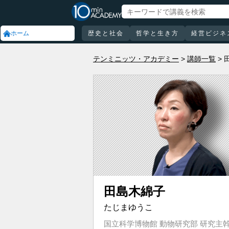
ホーム
歴史と社会
哲学と生き方
経営ビジネ
テンミニッツ・アカデミー
講師一覧
田島木綿子
たじまゆうこ
国立科学博物館 動物研究部 研究主