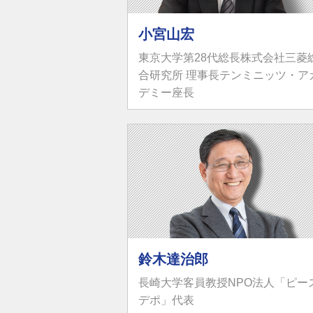
小宮山宏
東京大学第28代総長株式会社三菱
合研究所 理事長テンミニッツ・ア
デミー座長
鈴木達治郎
長崎大学客員教授NPO法人「ピー
デポ」代表