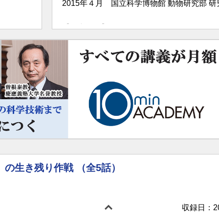
2015年４月 国立科学博物館 動物研究部 研
【研究分野】
海棲哺乳類学
比較解剖学
獣医病理学
」の生き残り作戦 （全5話）
収録日：201