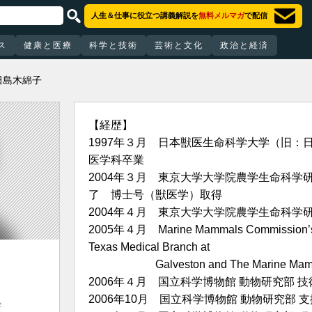
人生＆仕事に役立つ講義解説を
無料メルマガ
で配信
ス
健康と医療
科学と技術
芸術と文化
政治と経済
田島木綿子
【経歴】
1997年３月 日本獣医生命科学大学（旧：
医学科卒業
2004年３月 東京大学大学院農学生命科学
了 博士号（獣医学）取得
2004年４月 東京大学大学院農学生命科学
2005年４月 Marine Mammals Commission’s Visi
Texas Medical Branch at
Galveston and The Marine Mamma
2006年４月 国立科学博物館 動物研究部 
2006年10月 国立科学博物館 動物研究部 
幹