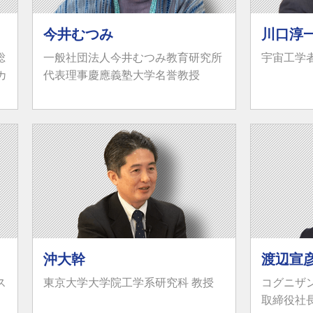
今井むつみ
川口淳
総
一般社団法人今井むつみ教育研究所
宇宙工学
カ
代表理事慶應義塾大学名誉教授
沖大幹
渡辺宣
ス
東京大学大学院工学系研究科 教授
コグニザ
取締役社長