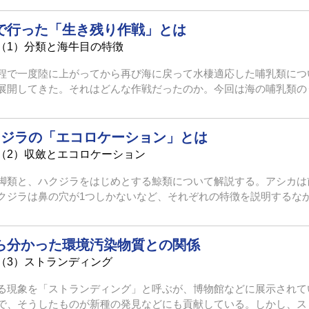
で行った「生き残り作戦」とは
（1）分類と海牛目の特徴
程で一度陸に上がってから再び海に戻って水棲適応した哺乳類につ
開してきた。それはどんな作戦だったのか。今回は海の哺乳類のうち
クジラの「エコロケーション」とは
（2）収斂とエコロケーション
脚類と、ハクジラをはじめとする鯨類について解説する。アシカは
ジラは鼻の穴が1つしかないなど、それぞれの特徴を説明するなかで
ら分かった環境汚染物質との関係
（3）ストランディング
る現象を「ストランディング」と呼ぶが、博物館などに展示されて
、そうしたものが新種の発見などにも貢献している。しかし、ストラ