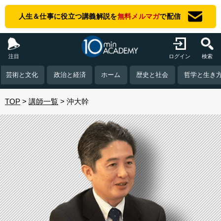
人生＆仕事に役立つ講義解説を
無料メルマガ
で配信
注目
ログイン
検索
芸術と文化
政治と経済
ホーム
歴史と社会
哲学と生き
TOP
講師一覧
沖大幹