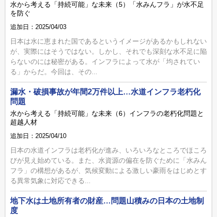
水から考える「持続可能」な未来（5）「水みんフラ」が水不足
を防ぐ
追加日：2025/04/03
日本は水に恵まれた国であるというイメージがあるかもしれない
が、実際にはそうではない。しかし、それでも深刻な水不足に陥
らないのには秘密がある。インフラによって水が「均されてい
る」からだ。今回は、その...
漏水・破損事故が年間2万件以上…水道インフラ老朽化
問題
水から考える「持続可能」な未来（6）インフラの老朽化問題と
超越人材
追加日：2025/04/10
日本の水道インフラは老朽化が進み、いろいろなところでほころ
びが見え始めている。また、水資源の偏在を防ぐために「水みん
フラ」の構想があるが、気候変動による激しい豪雨をはじめとす
る異常気象に対応できる...
地下水は土地所有者の財産…問題山積みの日本の土地制
度