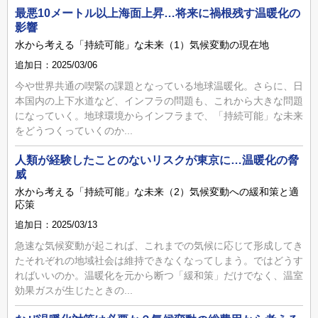
最悪10メートル以上海面上昇…将来に禍根残す温暖化の
影響
水から考える「持続可能」な未来（1）気候変動の現在地
追加日：2025/03/06
今や世界共通の喫緊の課題となっている地球温暖化。さらに、日
本国内の上下水道など、インフラの問題も、これから大きな問題
になっていく。地球環境からインフラまで、「持続可能」な未来
をどうつくっていくのか...
人類が経験したことのないリスクが東京に…温暖化の脅
威
水から考える「持続可能」な未来（2）気候変動への緩和策と適
応策
追加日：2025/03/13
急速な気候変動が起これば、これまでの気候に応じて形成してき
たそれぞれの地域社会は維持できなくなってしまう。ではどうす
ればいいのか。温暖化を元から断つ「緩和策」だけでなく、温室
効果ガスが生じたときの...