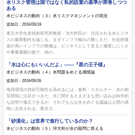
水リスク管理は国ではなく私的設置の基準が席巻しつつ
ある
水ビジネスの動向（３）水リスクマネジメントの現況
追加日：2016/05/19
東京大学生産技術研究所教授・沖大幹氏が、注目される水ビジネ
スの最新動向を論じる。まずインフラ輸出の難しさだ。社会的価
値が高いインフラの整備は、ビジネスとして見ると撤退しにくさ
や事業展開の面で、他の...
「水は心にもいいんだよ」――『星の王子様』
水ビジネスの動向（４）水問題をめぐる感情論
追加日：2016/05/26
地球環境の持続可能性を高めるには、食料・エネルギー・水の相
互関係に注目すべきだ。水に関するさまざまな思い込みは科学的
な説明で修正できるが、それでもなお水をめぐる議論は人間の感
情に左右される。東京大...
「砂漠化」は世界で進行しているのか？
水ビジネスの動向（５）沖大幹が水の疑問に答える