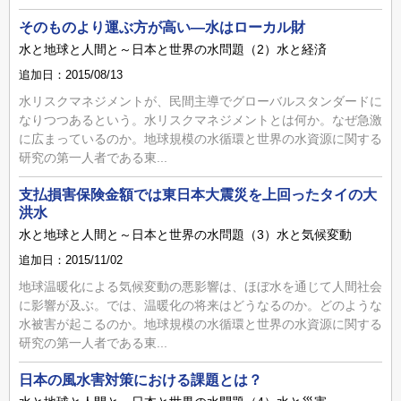
そのものより運ぶ方が高い―水はローカル財
水と地球と人間と～日本と世界の水問題（2）水と経済
追加日：2015/08/13
水リスクマネジメントが、民間主導でグローバルスタンダードに
なりつつあるという。水リスクマネジメントとは何か。なぜ急激
に広まっているのか。地球規模の水循環と世界の水資源に関する
研究の第一人者である東...
支払損害保険金額では東日本大震災を上回ったタイの大
洪水
水と地球と人間と～日本と世界の水問題（3）水と気候変動
追加日：2015/11/02
地球温暖化による気候変動の悪影響は、ほぼ水を通じて人間社会
に影響が及ぶ。では、温暖化の将来はどうなるのか。どのような
水被害が起こるのか。地球規模の水循環と世界の水資源に関する
研究の第一人者である東...
日本の風水害対策における課題とは？