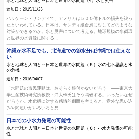
水と地球と人間と～日本と世界の水問題（4）水と災害
追加日：2015/11/23
ハリケーン・サンディで、アメリカは５００億ドルの損失を被っ
たといわれている。日本は、サンディ級台風に対してどのような
対策ができるのか。水と災害について考える。地球規模の水循環
と世界の水資源に関する...
沖縄が水不足でも、北海道での節水分は沖縄では使えな
い
水と地球と人間と～日本と世界の水問題（５）水の七不思議と水
の危機
追加日：2016/04/07
「水問題の市民運動は、おそらく根付かないだろう」――東京大
学生産技術研究所教授・沖大幹氏はそう喝破する。いったいなぜ
だろうか。水危機に対する感情的側面を考えると、意外な思い込
みや間違いがいろいろと見...
日本での小水力発電の可能性
水と地球と人間と～日本と世界の水問題（６）小水力発電の可能
性