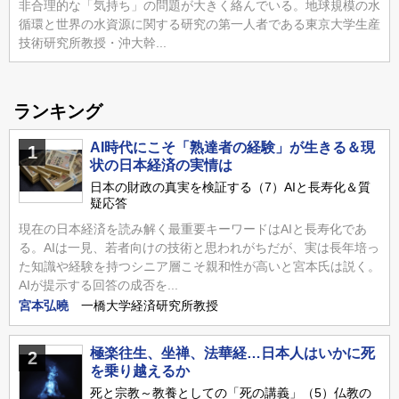
非合理的な「気持ち」の問題が大きく絡んでいる。地球規模の水
循環と世界の水資源に関する研究の第一人者である東京大学生産
技術研究所教授・沖大幹...
ランキング
AI時代にこそ「熟達者の経験」が生きる＆現
1
状の日本経済の実情は
日本の財政の真実を検証する（7）AIと長寿化＆質
疑応答
現在の日本経済を読み解く最重要キーワードはAIと長寿化であ
る。AIは一見、若者向けの技術と思われがちだが、実は長年培っ
た知識や経験を持つシニア層こそ親和性が高いと宮本氏は説く。
AIが提示する回答の成否を...
宮本弘曉
一橋大学経済研究所教授
極楽往生、坐禅、法華経…日本人はいかに死
2
を乗り越えるか
死と宗教～教養としての「死の講義」（5）仏教の