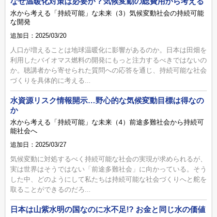
なぜ温暖化対策は必要か？気候変動の総費用から考える
水から考える「持続可能」な未来（3）気候変動社会の持続可能
な開発
追加日：2025/03/20
人口が増えることは地球温暖化に影響があるのか。日本は田畑を
利用したバイオマス燃料の開発にもっと注力するべきではないの
か。聴講者から寄せられた質問への応答を通じ、持続可能な社会
づくりを具体的に考える...
水資源リスク情報開示…野心的な気候変動目標は得なの
か
水から考える「持続可能」な未来（4）前途多難社会から持続可
能社会へ
追加日：2025/03/27
気候変動に対処するべく持続可能な社会の実現が求められるが、
実は世界はそうではない「前途多難社会」に向かっている。そう
した中、どのようにして私たちは持続可能な社会づくりへと舵を
取ることができるのだろ...
日本は山紫水明の国なのに水不足!? お金と同じ水の価値