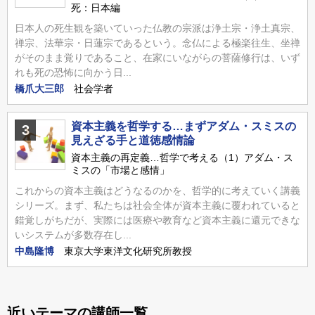
死：日本編
日本人の死生観を築いていった仏教の宗派は浄土宗・浄土真宗、
禅宗、法華宗・日蓮宗であるという。念仏による極楽往生、坐禅
がそのまま覚りであること、在家にいながらの菩薩修行は、いず
れも死の恐怖に向かう日...
橋爪大三郎
社会学者
資本主義を哲学する…まずアダム・スミスの
3
見えざる手と道徳感情論
資本主義の再定義…哲学で考える（1）アダム・ス
ミスの「市場と感情」
これからの資本主義はどうなるのかを、哲学的に考えていく講義
シリーズ。まず、私たちは社会全体が資本主義に覆われていると
錯覚しがちだが、実際には医療や教育など資本主義に還元できな
いシステムが多数存在し...
中島隆博
東京大学東洋文化研究所教授
近いテーマの講師一覧