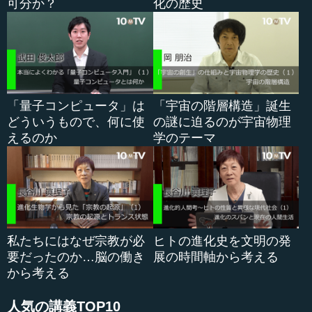
可分か？
化の歴史
けれど、（そうなるとしたら、そのときは）そのほうがお
金（的に）は得だし、いいのではないかと思ったかもしれ
ません。それは社会の決断です。
―― なるほど。それが迫られているタイミングだという
ことですね。ありがとうございます。皆さん、...
「量子コンピュータ」は
「宇宙の階層構造」誕生
どういうもので、何に使
の謎に迫るのが宇宙物理
えるのか
学のテーマ
私たちにはなぜ宗教が必
ヒトの進化史を文明の発
要だったのか…脳の働き
展の時間軸から考える
から考える
人気の講義TOP10