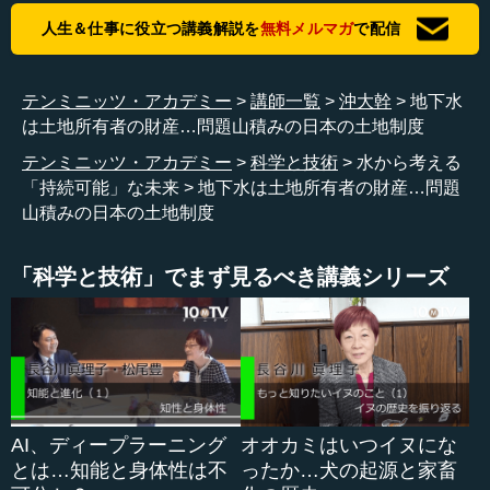
なっているということはあるのでしょうか。
人生＆仕事に役立つ講義解説を
無料メルマガ
で配信
沖 予算的に厳しいというか、ない袖は振れないので、先
延ばしにするのです。厳密にいうと、40年の耐用年数で
テンミニッツ・アカデミー
講師一覧
沖大幹
地下水
も、もちろん場合によって50年、60年使えるわけなので、
は土地所有者の財産…問題山積みの日本の土地制度
それは皆さんだましだましやっているのです。ただし、そ
れではもう最後は壊れたら直すという世の中になるのです
テンミニッツ・アカデミー
科学と技術
水から考える
けれど、それは寂しいですよ。
「持続可能」な未来
地下水は土地所有者の財産…問題
山積みの日本の土地制度
アメリカの市町村、ミュニシパリティ(地方自治体)はわり
とそうなっているところが多くて、壊れたら直すのです。
「科学と技術」でまず見るべき講義シリーズ
つまり、事前に計画的に更新していくのではなくて、壊れ
るまで使うしかない状況なのです。
そうすると、今日皆さん、朝（からこの会場に）来てい
ますけれど、それ（インフラの更新）がちゃんと計画的に
できなかったら「あれ、どうしたの？」「いや、今日、
朝、水道止まってね。ちょっとトイレも行けないし、（こ
AI、ディープラーニング
オオカミはいつイヌにな
こに）来られなかった」というようなことが日常茶飯事に
とは…知能と身体性は不
ったか…犬の起源と家畜
なる世の中ということです。それは寂しいですね。寂しい