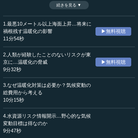
る。講義終了後の質疑応答を通じて、日本の地下水につい
続きを見る ▼
時間：8分50秒
て解説する。（2024年9月14日開催:早稲田大学Life
収録日：2024年9月14日
Redesign College〈LRC〉講座より、全8話中第7話）
追加日：2025年4月17日
※司会者：川上達史（テンミニッツTV編集長）
1.最悪10メートル以上海面上昇…将来に
カテゴリー：
禍根残す温暖化の影響
▶無料視聴
環境・資源
水・海洋
11分54秒
≪全文≫
2.人類が経験したことのないリスクが東
●決断が迫られる水道管の老朽化への対応
京に…温暖化の脅威
▶無料視聴
9分32秒
―― 先生、まことにありがとうございます。質問の切り
出しに、最初に1個だけ私からお訊きしたいのですけれど、
3.なぜ温暖化対策は必要か？気候変動の
先ほど（第6話で）水のインフラの耐用年数が40年とありま
総費用から考える
した。
10分15秒
沖 水道管のことですね。
4.水資源リスク情報開示…野心的な気候
―― はい、水道管ですね。それが（日本全体の）もう20
変動目標は得なのか
パーセントになっているということなのですが、水道管の
9分47秒
敷設などはそれこそ明治から始まり、ずっと長い歴史をか