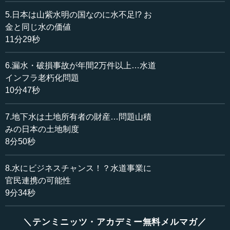
けてやってきていると思います。耐用年数のピークを迎え
5.日本は山紫水明の国なのに水不足!? お
るのはだいたいいつぐらいになるのですか。
金と同じ水の価値
11分29秒
沖 そろそろですね。
6.漏水・破損事故が年間2万件以上…水道
―― そろそろなのですか。
インフラ老朽化問題
10分47秒
沖 はい。
7.地下水は土地所有者の財産…問題山積
―― （では水のインフラとして）いちばん増えたのはい
つぐらいなのですか。
みの日本の土地制度
8分50秒
沖 高度成長期に増えたのです。なので、1960年代から増
えて、一旦オイルショックがあって、その後、都市に人口
8.水にビジネスチャンス！？水道事業に
がガーッと流入したあたりで（さらに）増やしていったの
官民連携の可能性
で、（それが）ちょうど1980年だとすると、もうそろそろ
9分34秒
ピークを迎えたかなという感じです。
＼テンミニッツ・アカデミー無料メルマガ／
―― なるほど。それに比して、予算的にはかなり厳しく