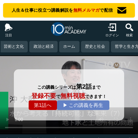
人生＆仕事に役立つ講義解説を
無料メルマガ
で配信
注目
ログイン
検索
芸術と文化
政治と経済
ホーム
歴史と社会
哲学と生き
第2話
この講義シリーズは
まで
登録不要
無料視聴
で
できます！
第1話へ
▶ この講義を再生