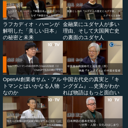
ラフカディオ・ハーンが
金融業にユダヤ人が多い
解明した「美しい日本」
理由、そして大国興亡史
の秘密と未来
の裏面のユダヤ人
OpenAI創業者サム・アル
中国古代史の真実と『キ
トマンとはいかなる人物
ングダム』…史実がわか
なのか
れば物語はもっと面白い