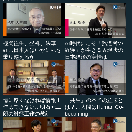
極楽往生、坐禅、法華
AI時代にこそ「熟達者の
経…日本人はいかに死を
経験」が生きる＆現状の
乗り越えるか
日本経済の実情は
情に厚くなければ情報工
「共生」の本当の意味と
作はできない…明石元二
は？…人間はHuman Co-
郎の対露工作の教訓
becoming