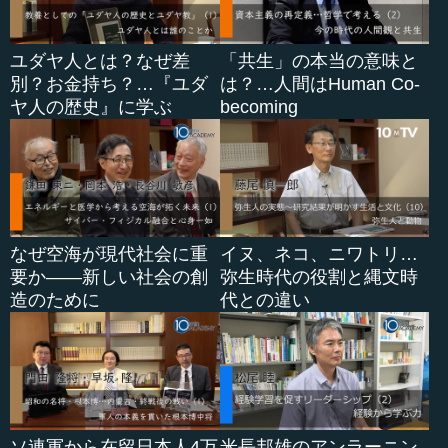
ユダヤ人とは？なぜ差
「共生」の本当の意味と
別？お金持ち？…『ユダ
は？…人間はHuman Co-
ヤ人の歴史』に学ぶ
becoming
なぜ空海が現代社会に重
イヌ、ネコ、ニワトリ…
要か――新しい社会の創
弥生時代の役割と縄文時
造のために
代との違い
ソ連軍から在留日本人4万
米長邦雄のアンラーニン