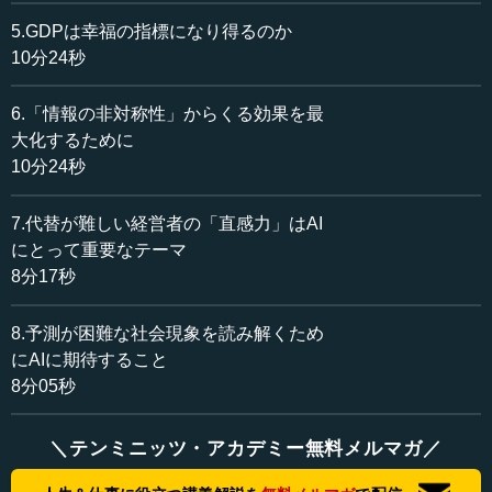
柳川 よろしくお願いします。
5.GDPは幸福の指標になり得るのか
―― 今日のテーマは、ディープラーニングと社会科学お
10分24秒
よび社会の関係についてです。今後、ディープラーニング
の手法が進んでくると、これまでの社会科学や社会の考え
6.「情報の非対称性」からくる効果を最
方がまったく変わったものになっていくのではないかとい
大化するために
われています。その前段として、まず柳川先生に、これま
10分24秒
での社会科学は、どのように理論や個別的な研究を組み上
げていったのかをお伺いします。
7.代替が難しい経営者の「直感力」はAI
にとって重要なテーマ
柳川 社会科学は広いので、どちらかというと、私の専門
8分17秒
の経済学を中心にお話したいと思います。すごく昔は、し
っかり世の中を見通せる思想家のような人がいて、「経済
とはこう動いているのではないか」「世の中はこういうふ
8.予測が困難な社会現象を読み解くため
うに動かしていくべきなんじゃないか」という、自分の思
にAIに期待すること
想を本で伝えてきました。そこから、だんだんその思想を
8分05秒
モデル化する作業に進んでいきました。それは、自然科学
の法則やモデル化を社会科学に応用するというイメージで
＼テンミニッツ・アカデミー無料メルマガ／
す。経済や社会の中で起こっている現象を、理論モデルに
落とし込むのです。