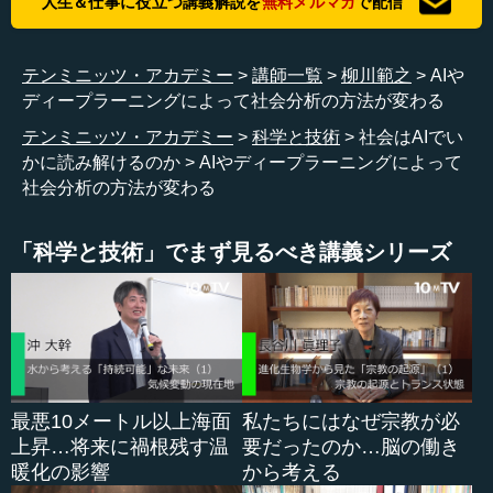
人生＆仕事に役立つ講義解説を
無料メルマガ
で配信
理論モデルを考える際には、現実を観察した事実や、簡
単なデータなどに基づいて、理論モデルを組み立てます。
テンミニッツ・アカデミー
講師一覧
柳川範之
AIや
こうした理論モデルの構築の中には、かなり思想や直感も
ディープラーニングによって社会分析の方法が変わる
入っていきます。そして、理論モデルを組み立てた上で、
テンミニッツ・アカデミー
科学と技術
社会はAIでい
それがどのように実体として動くのかを、データを整備し
かに読み解けるのか
AIやディープラーニングによって
た上で解析し、それを例えば経済予測や政策の予測などに
社会分析の方法が変わる
使ったりしました。これが、経済学のざっくりとした、こ
れまでの流れだと思います。
「科学と技術」でまず見るべき講義シリーズ
つまり、データと現実の結果を見て、理論をバージョン
アップさせて変えていくのですが、そこには基本的に、あ
る種の思想体系としての理論モデルがあり、その理論モデ
ルに基づいて、現実の分析が行われます。最近、経済学で
もデータの活用が進んできています。現実に合った理論に
なっているかということを、データ分析によって判断し、
最悪10メートル以上海面
私たちにはなぜ宗教が必
それによって理論をバージョンアップさせていくという動
上昇…将来に禍根残す温
要だったのか…脳の働き
きです。それでも経済学は、歴史的には理論先行でした。
暖化の影響
から考える
理論に基づいて現実を観察していくのが、今までの経済...