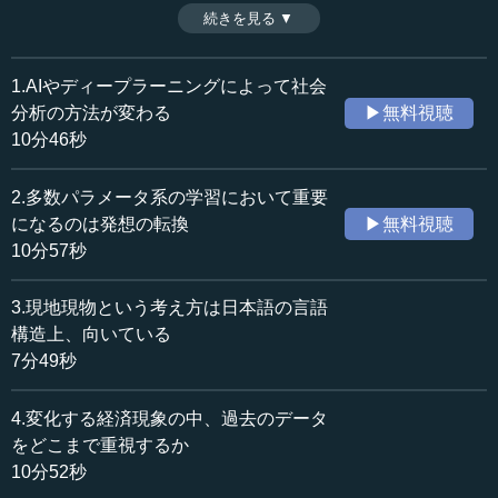
パラメータの科学」の導入により、転換していくかもしれ
続きを見る ▼
時間：10分46秒
ない。（全8話中第1話）
収録日：2020年3月3日
※司会者：川上達史（テンミニッツTV編集長）
追加日：2020年4月21日
1.AIやディープラーニングによって社会
カテゴリー：
分析の方法が変わる
▶無料視聴
科学技術
AI・VR・ロボティクス
10分46秒
社会・福祉
社会・福祉一般
2.多数パラメータ系の学習において重要
≪全文≫
になるのは発想の転換
▶無料視聴
●理論に基づいて現実を観察していくのが今までの経
10分57秒
済学だった
3.現地現物という考え方は日本語の言語
―― 皆さま、こんにちは。本日は、柳川範之先生と松尾
構造上、向いている
豊先生に「社会はAIでいかに読み解けるのか」というテー
7分49秒
マでお話をいただきたいと思います。どうぞよろしくお願
い致します。
4.変化する経済現象の中、過去のデータ
をどこまで重視するか
松尾 よろしくお願いします。
10分52秒