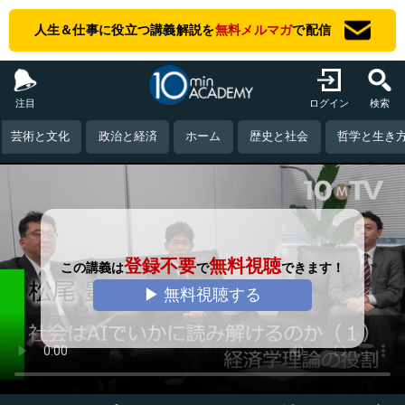
人生＆仕事に役立つ講義解説を
無料メルマガ
で配信
注目
ログイン
検索
芸術と文化
政治と経済
ホーム
歴史と社会
哲学と生き
登録不要
無料視聴
この講義は
で
できます！
▶ 無料視聴する