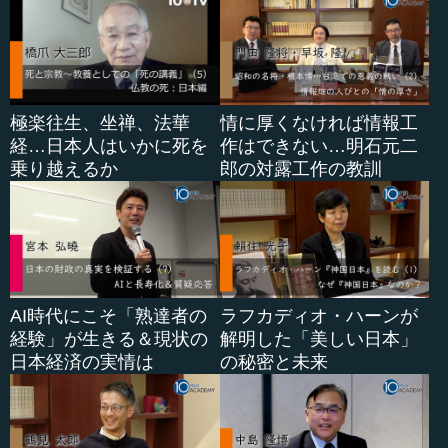
極楽往生、坐禅、法華
情に厚くなければ情報工
経…日本人はいかに死を
作はできない…明石元二
乗り越えるか
郎の対露工作の教訓
AI時代にこそ「熟達者の
ラフカディオ・ハーンが
経験」が生きる＆現状の
解明した「美しい日本」
日本経済の実情は
の秘密と未来