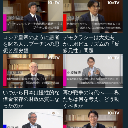
医療などはまさにそうだと思うのですが、「ヘルスケ
ア」という意味ではすごく大きな伸びを期待できるのに、
既存の医療体制あるいは医療組織がやはり一つのネックに
なっているのではないかという気がします。
ロシア皇帝のように悪者
デモクラシーは大丈夫
●コロナ拡大で進んだオンライン診療の規制改革
を叱る人…プーチンの思
か…ポピュリズムの「反
想と歴史観
多元性」問題
小宮山 とても重要な問題を出されたと思うのですが、今
回のコロナでは、小林さんはインターネット（オンライ
ン）診療について努力されましたよね。
小林 規制改革（推進会議）の議長をやっていますので、
オンライン診療は2020年4月初めに一挙に進みました。
いつから日本は慢性的な
再び戦争の時代へ――私
借金依存の財政体質にな
たちは何を考え、どう動
小宮山 それが、「コロナ拡大による時限措置」に終わっ
ったのか
くべきか
てはいけないわけです。
小林 おっしゃる通りです。