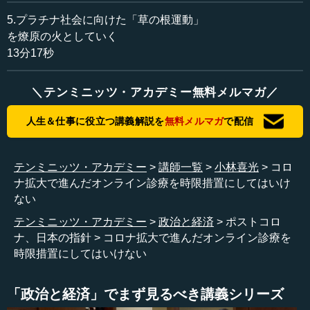
違いの大きさがあると思います。
5.プラチナ社会に向けた「草の根運動」
を燎原の火としていく
これは、データをストレージするデバイスのことを考え
13分17秒
ると、よく分かると思います。かつてテープがあり、フロ
ッピーディスクがあり、光ディスクがあり、ハードディス
＼テンミニッツ・アカデミー無料メルマガ／
クの文化がしっかり根付いてきたところでは、飛躍してイ
ンターネットに飛ぶのにちょっと時間がかかったりしまし
人生＆仕事に役立つ講義解説を
無料メルマガ
で配信
たよね。ところが中国とかインドの場合、デジタルの前に
あまりそういう大きな技術がなかったもので、一挙にそこ
に飛んでいけた。
テンミニッツ・アカデミー
講師一覧
小林喜光
コロ
ナ拡大で進んだオンライン診療を時限措置にしてはいけ
ハンコの文化もそうだと思うのですが、どうやら既得権
ない
者がはびこっている。これは医療もそうなのですが、そう
テンミニッツ・アカデミー
政治と経済
ポストコロ
いうものが根付いて、深いところのものを変革するのに時
ナ、日本の指針
コロナ拡大で進んだオンライン診療を
間がかかってしまったなと感じます。デジタルにまつわる
時限措置にしてはいけない
部分というのは、単純な実装だけではなくて、既得権者を
抑えながら、新しいテクノロジーなりイノベーションをど
う展開していくかというところが問題だったのです。
「政治と経済」でまず見るべき講義シリーズ