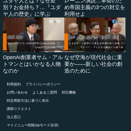
ユダヤ人とは？なぜ差
レーニン演説…革命のた
別？お金持ち？…『ユダ
め帝国主義の3つの対立を
ヤ人の歴史』に学ぶ
利用せよ
OpenAI創業者サム・アル
なぜ空海が現代社会に重
トマンとはいかなる人物
要か――新しい社会の創
なのか
造のために
利用規約
プライバシーポリシー
お問い合わせ
よくあるご質問
対応機種
特定商取引法に基づく表示
講師リクエスト
法人窓口
マイメニュー削除(spモード決済)