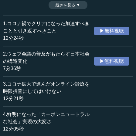
化は根強く続いているが、それを見直す機会にもしたい。
続きを見る ▼
時間：12分21秒
一旦始まった変革を時限的ではなく恒常的に進めていくこ
収録日：2020年5月29日
とが重要である。（全5話中第3話）
追加日：2020年7月11日
※司会者：川上達史（テンミニッツTV編集長）
1.コロナ禍でクリアになった加速すべき
カテゴリー：
ことと引き返すべきこと
▶無料視聴
社会・福祉
災害・防災
12分24秒
医療・健康
医療・健康一般
2.ウェブ会議の普及がもたらす日本社会
≪全文≫
の構造変化
▶無料視聴
●デジタルとハンコ、ヘルスケアと医療の問題点
7分36秒
―― 両先生から、日本がなかなか動かない、あるいは実
3.コロナ拡大で進んだオンライン診療を
装ができないという話をいただきました。これまで実装で
時限措置にしてはいけない
きなかった理由、動かなかった理由というものを、コロナ
12分21秒
禍の現状から振り返って考えたときに、どういう部分が一
番大きかったと思われていますでしょうか。
4.鮮明になった「カーボンニュートラル
な社会」実現の大変さ
小林 デジタルという側面から見ると、お金に対するクレ
12分05秒
ディビリティ（credibility: 信用性・信頼性）の文化ですね。
逆に紙幣にあまり信用性がない中国などと比べると、その