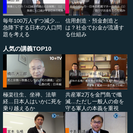
小宮山 一回体験すれば、いかに有用なものかが、いろい
ろな人に浸透するはずです。なので、どうやってこれを恒
毎年100万人ずつ減少…
信用創造・預金創造と
常的なものにするか、腕をふるってほしいと思...
急降下する日本の人口問
は？社会でお金が流通す
題を考える
る仕組み
人気の講義TOP10
極楽往生、坐禅、法華
共産軍2万を金門島で殲
経…日本人はいかに死を
滅…ただし一般人の命を
乗り越えるか
守る軍人の本義を重視