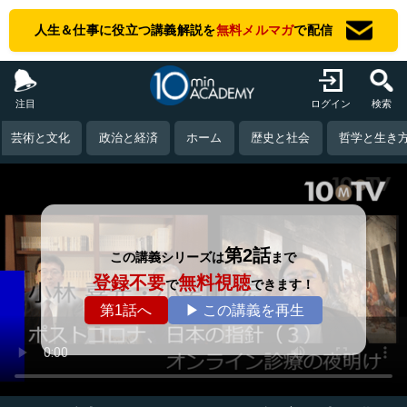
人生＆仕事に役立つ講義解説を
無料メルマガ
で配信
注目
ログイン
検索
芸術と文化
政治と経済
ホーム
歴史と社会
哲学と生き
第2話
この講義シリーズは
まで
登録不要
無料視聴
で
できます！
第1話へ
▶ この講義を再生