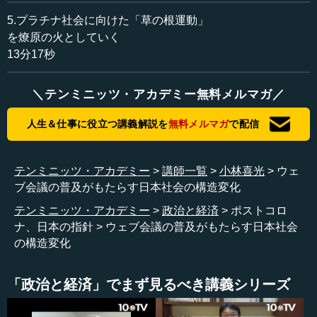
い」とおっしゃいましたが、そういうことが今回は非常に
5.プラチナ社会に向けた「草の根運動」
多いですよね。例えば、「なぜ日本だけがPCR（検査）を
を燎原の火としていく
これだけの件数しか行えないのか」、また「それにもかか
13分17秒
わらず、死亡者が少ないのはなぜか」。明らかにしなくて
はならないことが、いくつもあります。さらに政策につい
＼テンミニッツ・アカデミー無料メルマガ／
ても、場当たり的で効果としては乏しいのではないかと思
って、私はそう発言しています。ここが非常に重要です。
人生＆仕事に役立つ講義解説を
無料メルマガ
で配信
今、小林さんがおっしゃった「実装しなくてはいけな
い。議論のときは終わった」ということについても、実を
テンミニッツ・アカデミー
講師一覧
小林喜光
ウェ
いうと、もう30年ほど前からいわれてきた話です。今回は
ブ会議の普及がもたらす日本社会の構造変化
本当にこれができるかどうかが問われているのだろうと思
テンミニッツ・アカデミー
政治と経済
ポストコロ
います。
ナ、日本の指針
ウェブ会議の普及がもたらす日本社会
の構造変化
今までであれば、「現在はコロナ危機で非常なピンチの
状態だから、みんなが一緒にやらなければいけない」と言
われた。そのようなときに何か発言すると、「みんなが協
「政治と経済」でまず見るべき講義シリーズ
力しなくてはいけないときに、非難めいたことを言うべき
ではない」という人が日本では多く出てくるのです。