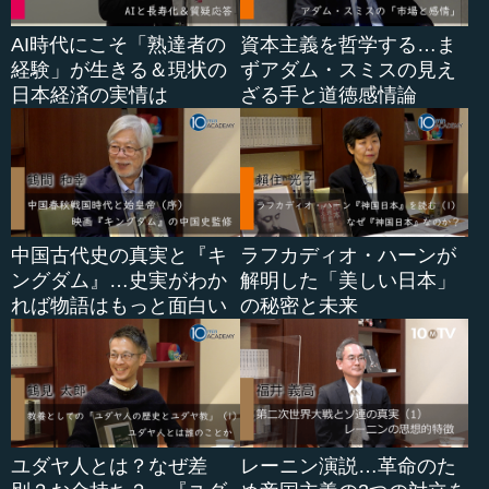
AI時代にこそ「熟達者の
資本主義を哲学する…ま
経験」が生きる＆現状の
ずアダム・スミスの見え
日本経済の実情は
ざる手と道徳感情論
中国古代史の真実と『キ
ラフカディオ・ハーンが
ングダム』…史実がわか
解明した「美しい日本」
れば物語はもっと面白い
の秘密と未来
ユダヤ人とは？なぜ差
レーニン演説…革命のた