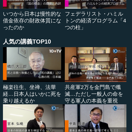
―― 小林会長、いかがでございましょうか。
いつから日本は慢性的な
フェデラリスト・ハミル
小林 まさに「なんとなく伝える」ことの難しさとい...
借金依存の財政体質にな
トンの経済プログラム「4
ったのか
つの柱」
人気の講義TOP10
極楽往生、坐禅、法華
共産軍2万を金門島で殲
経…日本人はいかに死を
滅…ただし一般人の命を
乗り越えるか
守る軍人の本義を重視