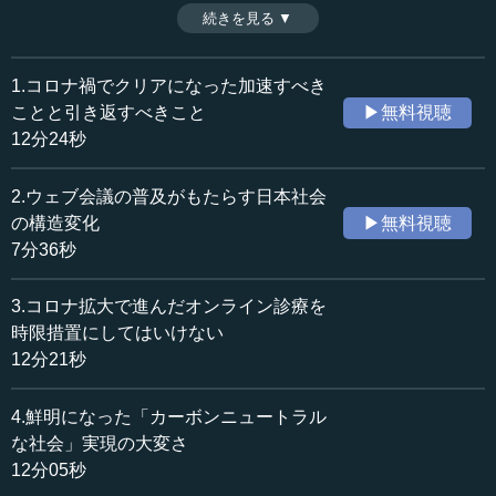
れるかが問われている。ウェブ会議の普及は、その点を変
続きを見る ▼
時間：7分36秒
革する可能性があるのだろうか。（全5話中第2話）
収録日：2020年5月29日
※司会者：川上達史（テンミニッツTV編集長）
追加日：2020年7月4日
1.コロナ禍でクリアになった加速すべき
カテゴリー：
ことと引き返すべきこと
▶無料視聴
社会・福祉
災害・防災
12分24秒
科学技術
IoT・ビッグデータ・ICT
2.ウェブ会議の普及がもたらす日本社会
≪全文≫
の構造変化
▶無料視聴
●日本社会のなかで「発言」し続ける大切さ
7分36秒
―― 小宮山先生、前回の（小林会長の）お話について、
3.コロナ拡大で進んだオンライン診療を
いかがでございましょうか。
時限措置にしてはいけない
12分21秒
小宮山 ほとんど異論のないところです。特に感じるの
は、小林さんが今の産業界のなかで、「辛口」も含めて常
4.鮮明になった「カーボンニュートラル
に発言を続けてこられた人だという点です。私も、大学時
な社会」実現の大変さ
代から今に至るまで発言することを続けています。
12分05秒
いくつか、「これはちゃんと明らかにしなくてはいけな