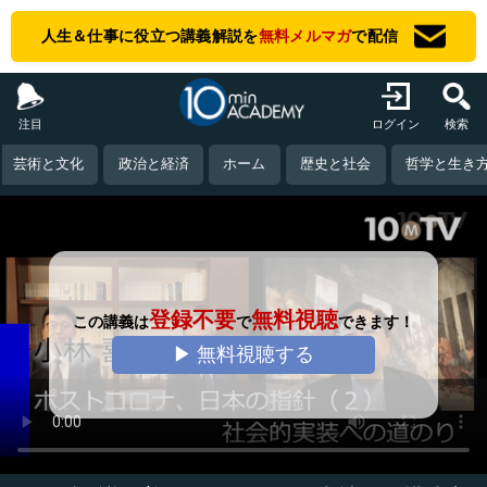
人生＆仕事に役立つ講義解説を
無料メルマガ
で配信
注目
ログイン
検索
芸術と文化
政治と経済
ホーム
歴史と社会
哲学と生き
登録不要
無料視聴
この講義は
で
できます！
▶ 無料視聴する