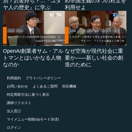
別？お金持ち？…『ユダ
め帝国主義の3つの対立を
ヤ人の歴史』に学ぶ
利用せよ
OpenAI創業者サム・アル
なぜ空海が現代社会に重
トマンとはいかなる人物
要か――新しい社会の創
なのか
造のために
利用規約
プライバシーポリシー
お問い合わせ
よくあるご質問
対応機種
特定商取引法に基づく表示
講師リクエスト
法人窓口
マイメニュー削除(spモード決済)
ログイン