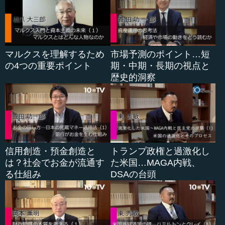
●「言うだけでやらない」体質が問い直されるとき
小宮山 その結果、うまくいってもいかなくても、ことが
マルクスを理解するため
市場予測のポイント…短
終わると今度は「もう終わったことなのだ。みんなが一生
の4つの重要ポイント
期・中期・長期の視点と
懸命やったのだし、今さらいいではないか」と言って終わ
歴史的洞察
ってしまうのが、今までの日本の流れです。太平洋戦争も
そうでした。
こういうことにならないように、本当にこの後は必要な
ことを明らかにして、それを社会実装していくことです。
そのうちの一つがマイナンバーです。私も国の委員会に関
信用創造・預金創造と
トランプ政権と過激化し
わっていましたので多少責任がありますが、いくら言って
は？社会でお金が流通す
た米国…MAGA内戦、
も「言うだけでやらない」姿勢を国は続けてきたわけで
る仕組み
DSAの台頭
す。この後のポストコロナでは、本当にどこまでやれるの
かが問われていくことを、小林さんのおっしゃることを聞
いていて本当に同感いたしました。