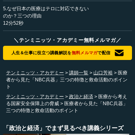
な、最も蓋然性の高い兵器の一つが、このNBC兵器という
ことになります。
5.なぜ日本の医療はテロに対応できない
のか？三つの理由
ご承知の通り「N」はnuclear（weapon）、核兵器のこ
12分52秒
と。「B」はbiological（weapon）、生物兵器。そして
「C」はchemical（weapon）、化学兵器のことです。こう
＼テンミニッツ・アカデミー無料メルマガ／
したNBC兵器は、なぜ非対称兵器として注目を浴びるので
しょうか。
人生＆仕事に役立つ講義解説を
無料メルマガ
で配信
テロを企てようとする組織や国家が（NBC兵器に）なぜ
注目するのかという最大の理由は、コストパフォーマンス
テンミニッツ・アカデミー
講師一覧
山口芳裕
医療
にあるといわれています。実際、米国の安全保障の教科書
者から見た「NBC兵器」三つの特徴と救命活動のポイン
には1キロ四方の住民を殺傷するのに必要なコストが明記さ
ト
れています。一般兵器、つまり爆薬でこれを行おうとする
テンミニッツ・アカデミー
政治と経済
医療から考え
と約2,000ドル。核兵器で行おうとすると約800ドル。化学
る国家安全保障上の脅威
医療者から見た「NBC兵器」
兵器では約600ドル。そして生物兵器はわずか1ドルででき
三つの特徴と救命活動のポイント
ると記載されているわけです。
こうしたことから、生物兵器はNBCの中でもとりわけ資
「政治と経済」でまず見るべき講義シリーズ
金力の乏しいテロ組織が使う「貧者の核兵器」などという