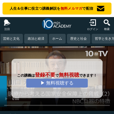
人生＆仕事に役立つ講義解説を
無料メルマガ
で配信
注目
ログイン
検索
芸術と文化
政治と経済
ホーム
歴史と社会
哲学と生き
登録不要
無料視聴
この講義は
で
できます！
▶ 無料視聴する