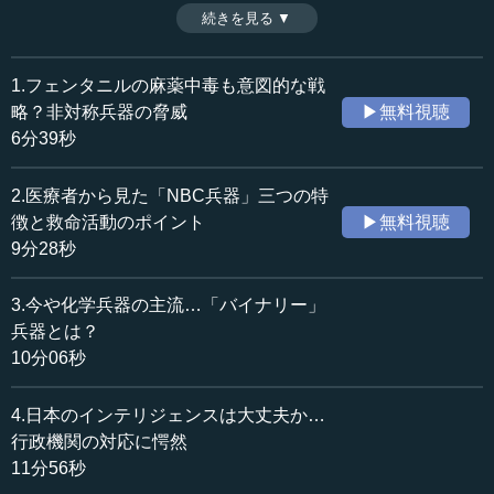
と。特に生物兵器は、資金力の乏しいテロ組織が使う「貧
続きを見る ▼
時間：9分28秒
者の核兵器」と呼ばれることもあるという。NBC兵器の脅
収録日：2024年9月20日
威として具体的にどういうことが想定されるのか、その特
追加日：2025年5月8日
徴について解説する。（全5話中第2話）
1.フェンタニルの麻薬中毒も意図的な戦
カテゴリー：
略？非対称兵器の脅威
▶無料視聴
医療・健康
医療・健康一般
6分39秒
政治
安全保障・テロ
国際
国際一般
2.医療者から見た「NBC兵器」三つの特
徴と救命活動のポイント
▶無料視聴
≪全文≫
9分28秒
●テロリストがNBC兵器に注目する理由
3.今や化学兵器の主流…「バイナリー」
では健康医療安全保障の2回目。今日は「CBRN（シーバ
兵器とは？
ーン）」、NBC兵器について、お話をさせていただきま
10分06秒
す。
4.日本のインテリジェンスは大丈夫か…
前回の話では非対称兵器──誰が何の目的でこれをしでか
行政機関の対応に愕然
したのかが分からないような兵器──が、先進諸国の最も注
11分56秒
目している脅威であるというお話をしました。その具体的