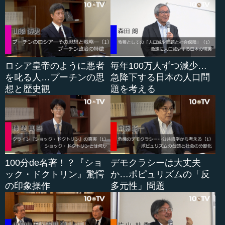
言い方もされるわけです。
●NBC兵器の具体例
ロシア皇帝のように悪者
毎年100万人ずつ減少…
実際にNBC（兵器）のそれぞれでは、もう少し具体的に
を叱る人…プーチンの思
急降下する日本の人口問
どういうことが想定されるのかを話させていただきます。
想と歴史観
題を考える
まず、N（核兵器、放射線兵器）については、わが国では
東日本大震災から福島第一原発の事故を経験しているた
め、どうしても原発関係の事故が頭をよぎります。しか
し、外国でN災害というと、圧倒的にテロあるいは第三世界
からの攻撃を想定しています。
100分de名著！？『ショ
デモクラシーは大丈夫
次のB（生物兵器）ですが、現在最も危惧される生物兵器
ック・ドクトリン』驚愕
か…ポピュリズムの「反
として、新型コロナ感染症のときに非常に有名になった米
の印象操作
多元性」問題
国のCDC（疾病予防管理センター）という施設は、最も危
険なグループを「カテゴリーA」としてホームページ上で公
開しています。中でも一番危険と位置付けられているのが