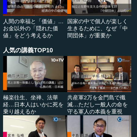
天然痘です。2番目が炭疽菌、そしてペスト、ボツリヌス、
野兎（やと）、ウイルス性出血熱と続きます。
人間の幸福と「価値」…
国家の中で個人が楽しく
次のC（化学兵器）ですが、従来化学兵器は人を傷害する
お金以外の「隠れた価
生きるために、なぜ「中
ことを主たる目的とする「有害化学兵器（有害化...
値」をどう考えるか
間団体」が重要か
人気の講義TOP10
極楽往生、坐禅、法華
共産軍2万を金門島で殲
経…日本人はいかに死を
滅…ただし一般人の命を
乗り越えるか
守る軍人の本義を重視