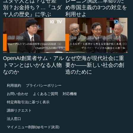
ユダヤ人とは？なぜ差
レーニン演説…革命のた
別？お金持ち？…『ユダ
め帝国主義の3つの対立を
ヤ人の歴史』に学ぶ
利用せよ
OpenAI創業者サム・アル
なぜ空海が現代社会に重
トマンとはいかなる人物
要か――新しい社会の創
なのか
造のために
利用規約
プライバシーポリシー
お問い合わせ
よくあるご質問
対応機種
特定商取引法に基づく表示
講師リクエスト
法人窓口
マイメニュー削除(spモード決済)