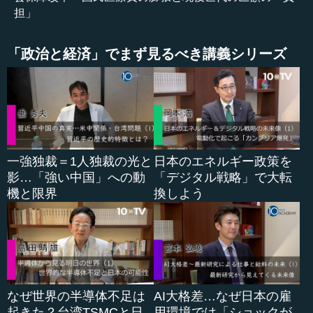
担」
「政治と経済」でまず見るべき講義シリーズ
一強独裁＝1人独裁の光と
日本のエネルギー政策を
影…「強い中国」への動
「デジタル戦略」で大転
機と限界
換しよう
なぜ世界の半導体不足は
AI大格差…なぜ日本の雇
起きた？台湾TSMCと日
用環境では「ショックが