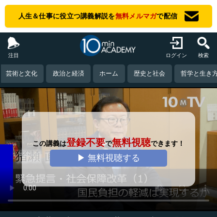
人生＆仕事に役立つ講義解説を
無料メルマガ
で配信
注目
ログイン
検索
芸術と文化
政治と経済
ホーム
歴史と社会
哲学と生き
登録不要
無料視聴
この講義は
で
できます！
▶ 無料視聴する