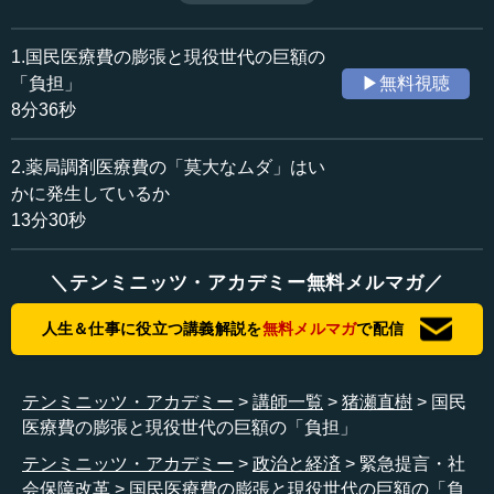
び、予算を通したことで「大多数の国民のための減税を潰
収録日：2025年3月6日
した」との声も高まった。
追加日：2025年3月15日
その一方で、日本維新の会が提起したのが「社会保障改革
1.国民医療費の膨張と現役世代の巨額の
カテゴリー：
によって国民医療費の総額を年間で最低4兆円削減すること
「負担」
▶無料視聴
社会・福祉
社会保障
により、現役世代1人当たりの社会保険料負担を年間6万円
8分36秒
引き下げる」というプランである。とかく政局的な話題に
政治
政策
終始しがちではあるが、しかし、国民医療費が膨張しつづ
2.薬局調剤医療費の「莫大なムダ」はい
ける現在、そのムダにメスを入れていくことは重要であろ
≪全文≫
かに発生しているか
う。
13分30秒
この問題提起を主導したのが、『日本国・不安の研究』
（PHP研究所、2020年）という著書を発表し、医療・介護
産業のタブーに斬り込んだ猪瀬直樹氏である。はたして、
＼テンミニッツ・アカデミー無料メルマガ／
社会保障改革の必要性とは？どのようなムダがあるのか？
人生＆仕事に役立つ講義解説を
無料メルマガ
で配信
歳出削減は可能なのか？当事者が語る。
※緊急配信のため、講義テキストはございません。資料を
テンミニッツ・アカデミー
講師一覧
猪瀬直樹
国民
掲載いたします。ご了承のほどなにとぞよろしくお願いい
医療費の膨張と現役世代の巨額の「負担」
たします。
テンミニッツ・アカデミー
政治と経済
緊急提言・社
会保障改革
国民医療費の膨張と現役世代の巨額の「負