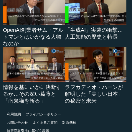
OpenAI創業者サム・アル
「生成AI」実装の衝撃…
トマンとはいかなる人物
人工知能の歴史と特長
なのか
情報を基にいかに決断す
ラフカディオ・ハーンが
るか…その深い葛藤と
解明した「美しい日本」
「南泉猫を斬る」
の秘密と未来
利用規約
プライバシーポリシー
お問い合わせ
よくあるご質問
対応機種
特定商取引法に基づく表示