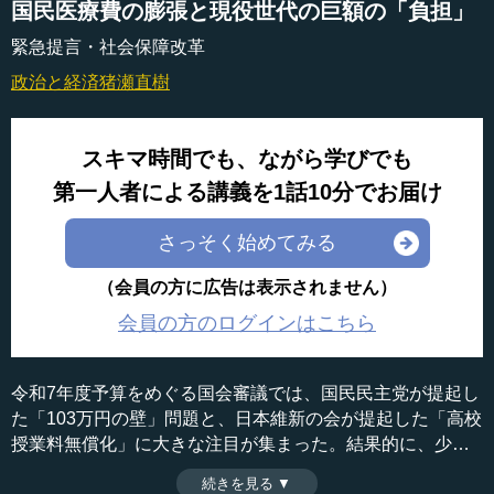
国民医療費の膨張と現役世代の巨額の「負担」
緊急提言・社会保障改革
政治と経済
猪瀬直樹
スキマ時間でも、ながら学びでも
第一人者による講義を1話10分でお届け
さっそく始めてみる
（会員の方に広告は表示されません）
会員の方のログインはこちら
令和7年度予算をめぐる国会審議では、国民民主党が提起し
た「103万円の壁」問題と、日本維新の会が提起した「高校
授業料無償化」に大きな注目が集まった。結果的に、少数
野党となった自民党・公明党が維新の会と三党合意を結
続きを見る ▼
時間：8分36秒