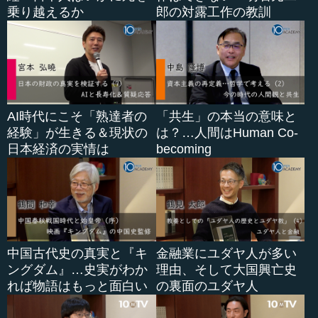
乗り越えるか
郎の対露工作の教訓
AI時代にこそ「熟達者の
「共生」の本当の意味と
経験」が生きる＆現状の
は？…人間はHuman Co-
日本経済の実情は
becoming
中国古代史の真実と『キ
金融業にユダヤ人が多い
ングダム』…史実がわか
理由、そして大国興亡史
れば物語はもっと面白い
の裏面のユダヤ人