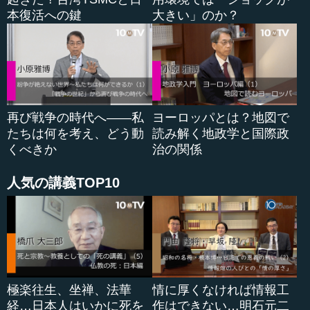
本復活への鍵
大きい」のか？
再び戦争の時代へ――私
ヨーロッパとは？地図で
たちは何を考え、どう動
読み解く地政学と国際政
くべきか
治の関係
人気の講義TOP10
極楽往生、坐禅、法華
情に厚くなければ情報工
経…日本人はいかに死を
作はできない…明石元二