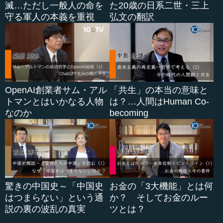
滅…ただし一般人の命を
た20歳の日系二世・三上
守る軍人の本義を重視
弘文の翻訳
OpenAI創業者サム・アル
「共生」の本当の意味と
トマンとはいかなる人物
は？…人間はHuman Co-
なのか
becoming
驚きの中国史～「中国史
お金の「3大機能」とは何
はつまらない」という通
か？ そしてお金のルー
説の裏の波乱の真実
ツとは？