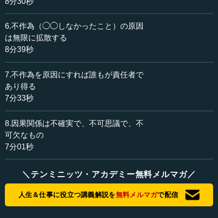
8分30秒
もしそういうことが成り立っているとしたら、いくら喫
6.不作為（◯◯しなかったこと）の原因
煙を抑制してたばこを吸わないようにしても、もともとそ
は無限に拡散する
の人はがん体質なので、がんになってしまいます。だとす
8分39秒
れば変な話ですが、そうした人には他人に迷惑をかけない
限りでスモーキングを楽しんでもらった方が、当人にとっ
7.不作為を原因にすれば誰もが責任者で
ては良いということにさえなってしまいます。そういう可
あり得る
能性があることを知った上で、禁煙運動や関係する政策を
7分33秒
行うべきだ、という非常に学者らしい提言をしました。
これもやはり恒常的連接の問題、すなわち相関関係(喫煙
8.因果関係は不確実で、不可思議で、不
すると、がんを発症する)と因果関係(特有の遺伝的構造を持
可欠なもの
つため、がんを発症する)は別であるという例です。
7分01秒
ただここにも問題はあります。例えば、前回出した例で
＼テンミニッツ・アカデミー無料メルマガ／
す。スロットを引いて電車が発車し、スロット周辺に風が
起こる。実はこの場合でも、「スロットを引くと電車（が
人生＆仕事に役立つ講義解説を
無料メルマガ
で配信
走る）」、「スロットを引くと風（が起こる）」の間にあ
るのは因果関係だと見なしてお話しましたが、その因果関