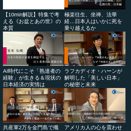
【10min解説】特集で考
極楽往生、坐禅、法華
える《お盆とあの世》の
経…日本人はいかに死を
本質
乗り越えるか
AI時代にこそ「熟達者の
ラフカディオ・ハーンが
経験」が生きる＆現状の
解明した「美しい日本」
日本経済の実情は
の秘密と未来
共産軍2万を金門島で殲
アメリカ人の心を震わせ