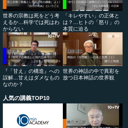
世界の宗教は死をどう考
「キレやすい」の正体と
えるか…科学では死はわ
は？…ヒトの「怒り」の
からない
本質に迫る
『「甘え」の構造』への
世界の神話の中で異彩を
誤解…甘えはダメなもの
放つ日本神話の世界観
なのか？
人気の講義TOP10