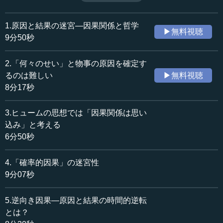
接種と副作用の問題のように、確率は私たちの生活でも大
収録日：2016年12月15日
きな問題となり得る。（全8話中第4話）
追加日：2017年3月4日
1.原因と結果の迷宮―因果関係と哲学
▶無料視聴
カテゴリー：
9分50秒
哲学・思想
哲学・思想一般
社会・福祉
倫理・人権
2.「何々のせい」と物事の原因を確定す
るのは難しい
▶無料視聴
≪全文≫
8分17秒
●「肺がんを減らすためには喫煙を抑制すべき」は本
当か
3.ヒュームの思想では「因果関係は思い
込み」と考える
かつてロナルド・フィッシャーという統計学者は、喫煙
6分50秒
とがん発症の因果関係を確信し過ぎることで、過激な禁煙
運動をする社会に警鐘を鳴らしました。彼は、理論的な想
4.「確率的因果」の迷宮性
定として警鐘を鳴らしたのです。ある遺伝的な構造を生来
9分07秒
持っている人は、その遺伝的構造ゆえにたばこを吸いたく
なる、ニコチンを非常に欲してしまう傾向を持ちます。し
かし、その遺伝的構造は同時に、そうした遺伝的構造を持
5.逆向き因果―原因と結果の時間的逆転
たない人に比べて、肺がんのようながんをより多く発症さ
とは？
せる場合があると想定します。