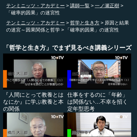
係すらもどうやって発見するのかということが問題になり
テンミニッツ・アカデミー
講師一覧
一ノ瀬正樹
ます。そうすると、問題は入れ子になってしまい、どんど
「確率的因果」の迷宮性
んさかのぼってしまうということになるのです。いずれに
テンミニッツ・アカデミー
哲学と生き方
原因と結果
せよ、こういう形で、相関関係と因果関係は区別できない
の迷宮～因果関係と哲学
「確率的因果」の迷宮性
のではないかという反論が寄せられることになります。
「哲学と生き方」でまず見るべき講義シリーズ
●「必ずそうなる」ではなく「そうなりやすい」とし
か言えない
喫煙とがん発症の因果関係理解の例からも示唆されるよ
うに、連接の統計的観察による因果関係理解は、「必ずそ
うなる」ではなく、「そうなりやすい」という因果関係理
『人間にとって教養とは
仕事をするのに「年齢」
解にも結び付いてきます。
なにか』に学ぶ教養と本
は関係ない…不幸を招く
の関係
定年型思考
今日では普通、原因と結果が必ず対応する、こうすれば
必ずこうなる、とはいいません。しかし、特に因果関係が
重大な問題となって私たちの日常に降り...