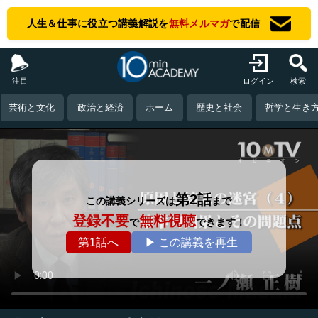
人生＆仕事に役立つ講義解説を
無料メルマガ
で配信
注目
ログイン
検索
芸術と文化
政治と経済
ホーム
歴史と社会
哲学と生き
第2話
この講義シリーズは
まで
登録不要
無料視聴
で
できます！
第1話へ
▶ この講義を再生