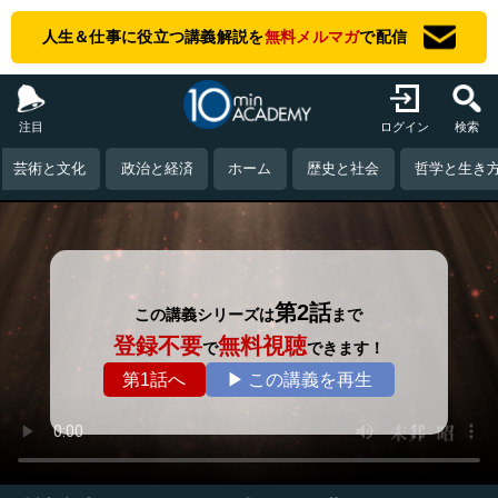
人生＆仕事に役立つ講義解説を
無料メルマガ
で配信
注目
ログイン
検索
芸術と文化
政治と経済
ホーム
歴史と社会
哲学と生き
第2話
この講義シリーズは
まで
登録不要
無料視聴
で
できます！
第1話へ
▶ この講義を再生