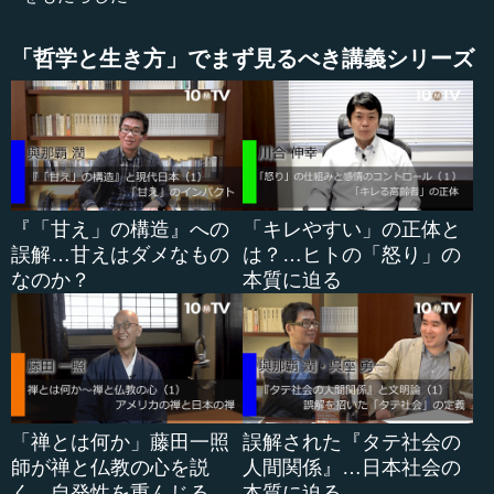
●本音で話すことから始まった相互理解
「哲学と生き方」でまず見るべき講義シリーズ
この３０年の間に、いろいろなことがべてるの家の中で
ありました。もともとは、向谷地生良 (むかいやちいくよ
し)さんというソーシャルワーカーの方がそこに関わって、
それから精神科の川村敏明先生が一緒になり、始めまし
た。その教会には牧師さんも居たのですが、どこかに行っ
てしまったため、教会だけが残り、牧師が居ない教会にな
『「甘え」の構造』への
「キレやすい」の正体と
ったのです。そこで、いろいろと紆余曲折ありながら、べ
誤解…甘えはダメなもの
は？…ヒトの「怒り」の
てるの家というものが成長していくのです。
なのか？
本質に迫る
最初は、とにかくその町の住民ともめていました。住民
は、精神病の人たちがすごく怖いわけです。実際に、暴力
沙汰があって警察が来たりする。やたら人にビール瓶をぶ
つけるような人もいたりして、もう皆が怖がっていたので
す。...
「禅とは何か」藤田一照
誤解された『タテ社会の
師が禅と仏教の心を説
人間関係』…日本社会の
く…自発性を重んじる
本質に迫る