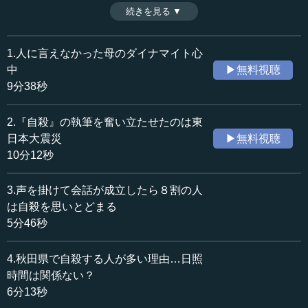
しいケースなのだが、それを紹介する本も数多く出てお
続きを見る ▼
時間：13分58秒
り、非常に感動したと末井氏は語る。果たして「べてるの
収録日：2015年6月16日
家」とはどんな場なのか。その紹介を進めながら、現代社
追加日：2015年7月30日
会を生きていくためのヒントを探る。（２０１５年６月１
1.人に言えなかった母のダイナマイト心
カテゴリー：
６日開催日本ビジネス協会ＪＢＣインタラクティブセミナ
中
▶無料視聴
社会・福祉
障害者支援
ー講演「私が『自殺』を書いた理由と“生きづらさ”を取り除
9分38秒
く方法」より、全６話中最終話）
≪全文≫
2.『自殺』の執筆を奮い立たせたのは東
●「べてるの家」のミーティング
日本大震災
▶無料視聴
10分12秒
もう一つ、『べてるの家の「非」援助論』（医学書院）
いう本を紹介したいのです。べてるの家を知ったのも『自
3.声を掛けて会話が成立したら８割の人
殺』を書いた後です。ご存知かどうかは知りませんけれ
は自殺を思いとどまる
ど、べてるの家は、北海道の浦河町という所にあり、日高
5分46秒
市になるのです。日高昆布の産地で競走馬の牧場もあるの
ですが、他には何もない町ですね。この浦河町という所
4.秋田県で自殺する人が多い理由…日照
に、日赤の大きな病院があります。その病院には精神科が
ありまして、そこに通っている人、あるいは退院した人が
時間は関係ない？
３人ほどで、３０年ぐらい前に浦河町の教会で共同生活を
6分13秒
始めたのです。それがべてるの家の始まりなのです。