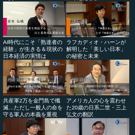
AI時代にこそ「熟達者の
ラフカディオ・ハーンが
経験」が生きる＆現状の
解明した「美しい日本」
日本経済の実情は
の秘密と未来
共産軍2万を金門島で殲
アメリカ人の心を震わせ
滅…ただし一般人の命を
た20歳の日系二世・三上
守る軍人の本義を重視
弘文の翻訳