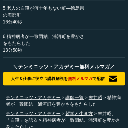
5.老人の自殺が何十年もない町―徳島県
べてるの家はすごく面白いのです。治った方もいるので
の海部町
すが、要するに精神病の方が共同で暮らしているわけで
16分40秒
す。今は１５０人ほど一緒に暮らしています。とは言って
も、１５０人が一緒に暮らせる家はないですから、マンシ
6.精神病者が一致団結、浦河町を豊かさ
ョンとか一軒家などに分散して、浦河町で生活をしていま
をもたらした
す。
13分58秒
一にミーティング、二に飯より前にミーティング、とい
ったような合言葉で、とにかく皆集まってミーティングを
＼テンミニッツ・アカデミー無料メルマガ／
するわけです。何か自分が困ったことがあると、すぐに言
うのですね。そうすると、皆がそのミーティングの時に本
人生＆仕事に役立つ講義解説を
無料メルマガ
で配信
当に適当なことを言うわけです。一生懸命考えているわけ
ではなく、ただ「自分はこう思う」というような感じで
テンミニッツ・アカデミー
講師一覧
末井昭
精神病
す。これは、自分がそのミーティングで何か問題提起をし
者が一致団結、浦河町を豊かさをもたらした
て、それに対して皆が答えを言うわけではなく、あの人は
こう思っているということを皆が共通認識する、そのため
テンミニッツ・アカデミー
哲学と生き方
末井昭、
のことではないかなと私は感じたりするのです。
「自殺」を語る
精神病者が一致団結、浦河町を豊かさ
をもたらした