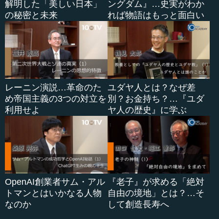
解明した「美しい日本」
ングダム』…史実がわか
の秘密と未来
れば物語はもっと面白い
レーニン演説…革命のた
ユダヤ人とは？なぜ差
め帝国主義の3つの対立を
別？お金持ち？…『ユダ
利用せよ
ヤ人の歴史』に学ぶ
OpenAI創業者サム・アル
『老子』が求める「絶対
トマンとはいかなる人物
自由の境地」とは？…そ
なのか
して創造長寿へ