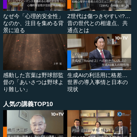
す。日本風にいうと、因縁です。アテネ（アテナイ）の若
者たちを堕落させたという罪を犯したということで告発さ
なぜ今「心理的安全性」
Z世代は傷つきやすい!?…
れたのです。
なのか、注目を集める背
昔の世代との相違点、共
景に迫る
通点とは
これは非...
感動した言葉は野球部監
生成AIの利活用に格差…
督の「あいさつは野球よ
世界の導入事情と日本の
り難しい」
現状
人気の講義TOP10