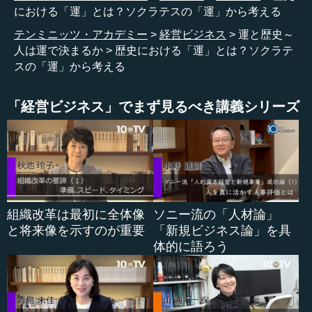
はご記憶にある方はいますか。われわれの世代は高校時代
における「運」とは？ソクラテスの「運」から考える
から大学1年くらいにかけて、岩波文庫の薄いほうから読む
テンミニッツ・アカデミー
経営ビジネス
運と歴史～
のがいいということで、当時の子どもたちは薄いものから
人は運で決まるか
歴史における「運」とは？ソクラテ
読んでいました。そうすると、2つ性格の違う本を読みま
スの「運」から考える
す。
１つは、マルクスの『共産党宣言』です。もう１つは
「経営ビジネス」でまず見るべき講義シリーズ
『ソクラテスの弁明』という、プラトンなどが編んでいっ
た本です。『ソクラテスの弁明』（が収められた本）には
もう1つ、『クリトン』という別の作品が入っている。この
2つは当時の子どもたちに比較的人気があって、成長過程で
（大学に入っていく中で）読んでいきました。
組織改革は最初に全体像
ソニー流の「人材論」
と将来像を示すのが重要
「新規ビジネス論」を具
●「運」とはいいことばかりではない…ソクラテスの
体的に語ろう
「運」から考える
ソクラテスはBC5世紀に生きた人ですが、彼がなぜ毒を
仰いで死ぬことになったかというと、告発されるからで