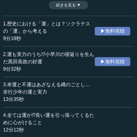
まるのかという点でも、思想家たちの考え方は分かれる。
続きを見る ▼
時間：9分18秒
第1話の今回は、歴史をさかのぼり特別な不運に見舞われて
収録日：2024年3月6日
も穏やかに耐えた古代ギリシアの哲学者ソクラテスのケー
追加日：2024年4月18日
スを提示しながら、「運」について考えていく。（2024年
1.歴史における「運」とは？ソクラテス
カテゴリー：
3月6日開催日本ビジネス協会JBCアカデミア講演「運と歴
の「運」から考える
▶無料視聴
哲学・思想
哲学・思想一般
史～人は運で決まるか」より、全7話中第1話）
9分18秒
歴史・民族
歴史・民族一般
2.運も実力のうち!?小早川の寝返りを生ん
≪全文≫
だ黒田長政の好運
▶無料視聴
●富裕と貧困という問題は「運」で決まるのか
9分32秒
今日の私の話は、「運」というものはどういうものかに
3.幸運と不運はあざなえる縄のごとし…
ついてで、歴史における「運」について語ってほしいとい
非行少年の運と実力
うことがご希望でした。したがって、話としてはなかなか
13分35秒
難しい。私も、あらためて勉強してみたり、資料を読んだ
りを、昨日の夜までしていました。
4.全ては運か!?良い運を引っ張ってくるた
めに心がけること
例えば、中国史において荘子、列子という思想家がいま
12分12秒
す。この人たちは要するに、物事の流れるままに「運」と
いうものも進んでいくのであって、結果として金が貯ま