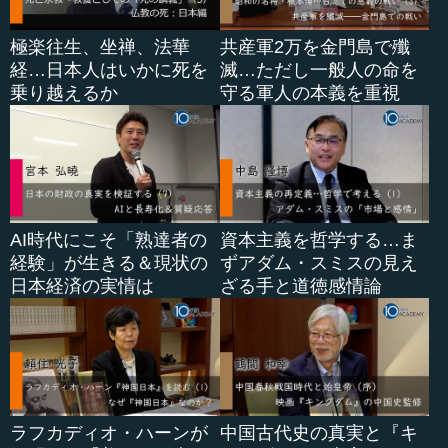
極楽往生、坐禅、法華
共産軍2万を金門島で殲
経…日本人はいかに死を
滅…ただし一般人の命を
乗り越えるか
守る軍人の本義を重視
AI時代にこそ「熟達者の
資本主義を哲学する…ま
経験」が生きる＆現状の
ずアダム・スミスの見え
日本経済の実情は
ざる手と道徳感情論
ラフカディオ・ハーンが
中国古代史の真実と『キ