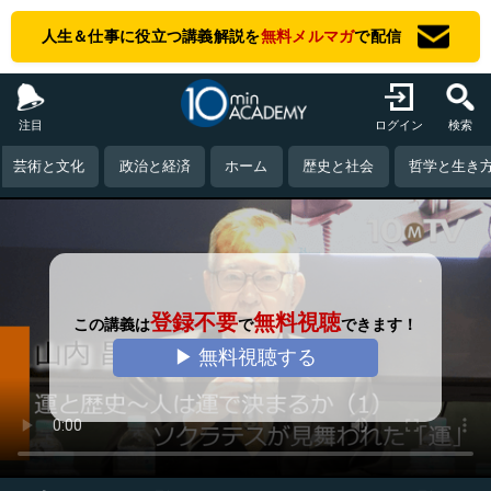
人生＆仕事に役立つ講義解説を
無料メルマガ
で配信
注目
ログイン
検索
芸術と文化
政治と経済
ホーム
歴史と社会
哲学と生き
登録不要
無料視聴
この講義は
で
できます！
▶ 無料視聴する