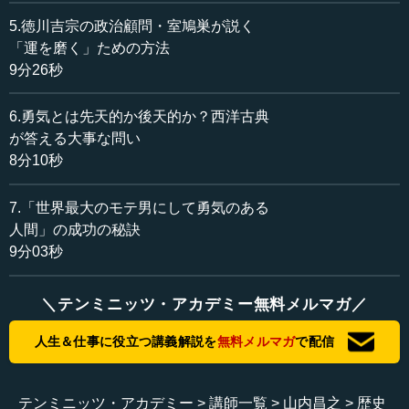
る、あるいは貯まらないで貧乏になるのは如何ともしがた
5.徳川吉宗の政治顧問・室鳩巣が説く
いという以前に、「そもそも歴史の流れとはそういうもの
「運を磨く」ための方法
なのだ」と恬淡としている。このような人たちもいたわけ
9分26秒
です。
6.勇気とは先天的か後天的か？西洋古典
ところが反面、古代のギリシアの思想家の中には、最初
が答える大事な問い
から富裕という問題と貧困という問題について考える思想
8分10秒
家もいました。
7.「世界最大のモテ男にして勇気のある
問題は「運」というもので決まるのか、あるいは「運」
人間」の成功の秘訣
とは異なる歴史の要素（すなわち努力、教養、道徳など）
9分03秒
で決まるのか、ということで思想家は分かれるのです。中
国における「諸子百家」と呼ばれる孔子や孟子、それから
先ほど出てきた荘子、その師匠筋に当たる老子などによっ
＼テンミニッツ・アカデミー無料メルマガ／
ても全て違う。問題は「運」とは何かということを考える
際に、ソクラテスあたりからお考えになると分かりやすい
人生＆仕事に役立つ講義解説を
無料メルマガ
で配信
かなと思います。
岩波文庫で一番薄い本とは何か、ご存じですか。あるい
テンミニッツ・アカデミー
講師一覧
山内昌之
歴史