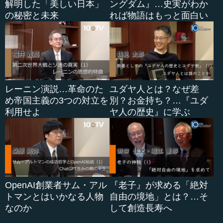
解明した「美しい日本」
ングダム』…史実がわか
の秘密と未来
れば物語はもっと面白い
レーニン演説…革命のた
ユダヤ人とは？なぜ差
め帝国主義の3つの対立を
別？お金持ち？…『ユダ
利用せよ
ヤ人の歴史』に学ぶ
OpenAI創業者サム・アル
『老子』が求める「絶対
トマンとはいかなる人物
自由の境地」とは？…そ
なのか
して創造長寿へ