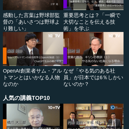
いるはずで、世界史の中でこれが分からないとやや困りま
す...
感動した言葉は野球部監
重要思考とは？「一瞬で
督の「あいさつは野球よ
大切なことを伝える技
り難しい」
術」を学ぶ
OpenAI創業者サム・アル
なぜ「やる気のある社
トマンとはいかなる人物
員」が日本では6％しかい
なのか
ないのか？
人気の講義TOP10