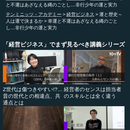
で、人に会えば「メシを食わないか」と言って、とにかく
と不運はあざなえる縄のごとし…非行少年の運と実力
人に奢るのが趣味だったという。そういうことが幸いした
テンミニッツ・アカデミー
経営ビジネス
運と歴史～
人間がいた。
人は運で決まるか
幸運と不運はあざなえる縄のごと
し…非行少年の運と実力
この太っ腹だけが取り柄だという非行少年、アブー・ア
ッサクルがいた。この人物がどういう人間かは後で話すと
「経営ビジネス」でまず見るべき講義シリーズ
して、彼はすこぶる幸運なめぐりあわせのおかげで、実力
が追いつかない（実力がない）といってもいいのに、幸運
には恵まれた人生をスタートさせたのです。
人に飯を食わせようという自分の楽しみから、彼はいわ
ば幸運を引いた。幸運を引いている人間はそのうちに仕事
もしていきますし、力もついてくる。いろいろな仕事もで
Z世代は傷つきやすい!?…
経営者のセンスは担当者
きるようになる。彼は宰相（総理大臣）までなる人間で
昔の世代との相違点、共
のスキルとは全く違う
す。アッバース朝という王朝です。
通点とは
アッバース朝という王朝をお聞きになったことあります
か。高校世界史に必ず出てきます。ウマイヤ朝、アッバー
ス朝、ファーティマ朝、マムルーク朝などたくさん習って