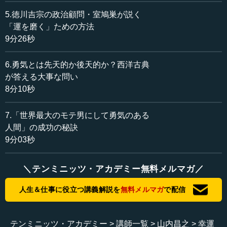
いく人には、運と実力の両方を兼ね備えている人も外見的
にはいるかもしれないけれど、実はほとんどの人は片方だ
5.徳川吉宗の政治顧問・室鳩巣が説く
けで出発している。運が良かった、あるいは実力はあっ
「運を磨く」ための方法
た。しかし、よくよく見ていくと、そこには微妙な重なり
9分26秒
があるということに気がつきます。
6.勇気とは先天的か後天的か？西洋古典
次のような例は皆さんがあまりお聞きになったことのな
が答える大事な問い
いケースでしょうから、今日、お話ししましょう。私の本
8分10秒
業、もともとの職業としての学問、つまりイスラム史や中
東国際関係史という世界にかかわる例を少しお話しした
7.「世界最大のモテ男にして勇気のある
い。
人間」の成功の秘訣
9分03秒
主人公はこういう人です。若いときに、後にある意味で
成功した（日本風にいうと総理大臣までたどり着いた）男
は非行少年だった。
＼テンミニッツ・アカデミー無料メルマガ／
問題はどういう非行少年だったかということです。ただ
人生＆仕事に役立つ講義解説を
無料メルマガ
で配信
の非行少年だったら、のちに成功はしない。非行少年だっ
たけれど、どういうわけかこの人物は、他人に対して気前
が良い、太っ腹、そして趣味といえば人にご馳走すること
テンミニッツ・アカデミー
講師一覧
山内昌之
幸運