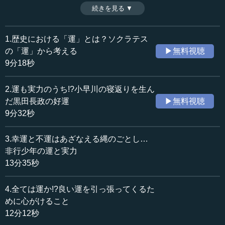
が、彼は本当に幸運だったのか。そもそも幸運とは何か。
続きを見る ▼
時間：13分35秒
また開運のためには何が必要か。具体的な事例を挙げなが
収録日：2024年3月6日
ら解説する。（2024年3月6日開催日本ビジネス協会JBCア
追加日：2024年5月2日
カデミア講演「運と歴史～人は運で決まるか」より、全7話
1.歴史における「運」とは？ソクラテス
カテゴリー：
中第3話）
の「運」から考える
▶無料視聴
哲学・思想
哲学・思想一般
9分18秒
歴史・民族
歴史・民族一般
2.運も実力のうち!?小早川の寝返りを生ん
≪全文≫
だ黒田長政の好運
▶無料視聴
●才能も実力も乏しいが運にめぐまれて宰相に上り詰
9分32秒
めた男
3.幸運と不運はあざなえる縄のごとし…
日本人のわれわれであれば、「幸運」（グッドラックの
非行少年の運と実力
「ラック」）という言葉は分かる。もう1つ、「幸運」に似
13分35秒
た言葉に「開運」がある。じつは「幸運」は「開運」とは
少し違うということを歴史的には見ておいたほうがいい。
4.全ては運か!?良い運を引っ張ってくるた
めに心がけること
運と実力について。片方だけに恵まれているという人も
12分12秒
中にはいると思います。実業あるいは官僚などで成功して