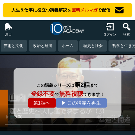
人生＆仕事に役立つ講義解説を
無料メルマガ
で配信
注目
ログイン
検索
芸術と文化
政治と経済
ホーム
歴史と社会
哲学と生き
第2話
この講義シリーズは
まで
登録不要
無料視聴
で
できます！
第1話へ
▶ この講義を再生