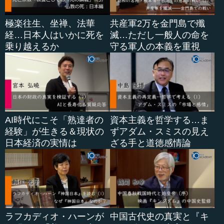
極楽往生、坐禅、法華
共産軍2万を金門島で殲
経…日本人はいかに死を
滅…ただし一般人の命を
乗り越えるか
守る軍人の本義を重視
AI時代にこそ「熟達者の
資本主義を哲学する…ま
経験」が生きる＆現状の
ずアダム・スミスの見え
日本経済の実情は
ざる手と道徳感情論
ラフカディオ・ハーンが
中国古代史の真実と『キ