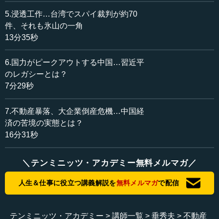
5.浸透工作…台湾でスパイ裁判が約70
例えば、一番簡単な例でいえば、私が北京にいるときに
件、それも氷山の一角
各国大使の間で、あるいは民間企業の人たちもよく言って
13分35秒
いました。「なぜ邦人拘束のようなことをするのか。あん
なことをしたら、投資が来なくなる。投資が来なくなった
6.国力がピークアウトする中国…習近平
ら、中国経済が悪くなっていくときによりマイナスにな
のレガシーとは？
る。なぜ経済の悪いときに、こんなことをするのか」とい
7分29秒
うことです。
7.不動産暴落、大企業倒産危機…中国経
なおかつ、一方で、商務部などは「どんどん投資に来て
済の苦境の実態とは？
くれ」と言って、私が（日本に）帰ってきた2023年の4月
16分31秒
や5月には、月に何十件もの投資誘致訪日団を日本に出して
いるわけです。毎月です。にもかかわらず、みんな来たく
ない。ビザの話もそうでしたし、もう一つには邦人拘束の
＼テンミニッツ・アカデミー無料メルマガ／
話もあった。そういうところをもう少し柔らかくすれば相
当変わってくるのに、なぜかそこに手を付けないわけで
人生＆仕事に役立つ講義解説を
無料メルマガ
で配信
す。
なぜかといえば、これは「国家の安全」の関係です。だ
テンミニッツ・アカデミー
講師一覧
垂秀夫
不動産