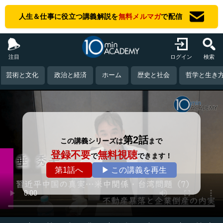
人生＆仕事に役立つ講義解説を
無料メルマガ
で配信
注目
ログイン
検索
芸術と文化
政治と経済
ホーム
歴史と社会
哲学と生き
第2話
この講義シリーズは
まで
登録不要
無料視聴
で
できます！
第1話へ
▶ この講義を再生