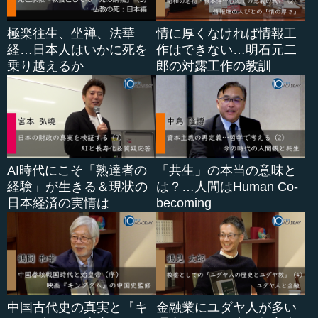
極楽往生、坐禅、法華
情に厚くなければ情報工
経…日本人はいかに死を
作はできない…明石元二
乗り越えるか
郎の対露工作の教訓
AI時代にこそ「熟達者の
「共生」の本当の意味と
経験」が生きる＆現状の
は？…人間はHuman Co-
日本経済の実情は
becoming
中国古代史の真実と『キ
金融業にユダヤ人が多い