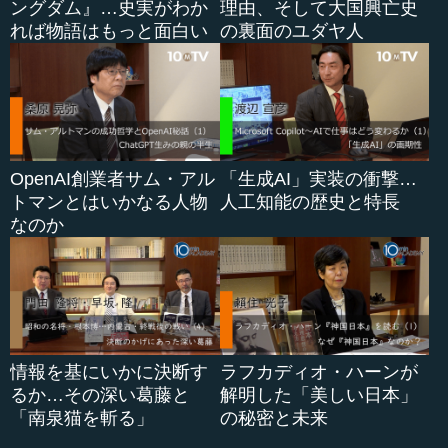
ングダム』…史実がわか
理由、そして大国興亡史
れば物語はもっと面白い
の裏面のユダヤ人
OpenAI創業者サム・アル
「生成AI」実装の衝撃…
トマンとはいかなる人物
人工知能の歴史と特長
なのか
情報を基にいかに決断す
ラフカディオ・ハーンが
るか…その深い葛藤と
解明した「美しい日本」
「南泉猫を斬る」
の秘密と未来