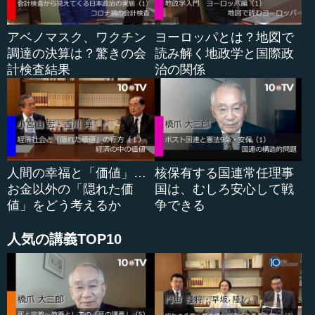
それが途中から不動産のほうに行ったわけです。そうする
と、だんだんと裕福になった人間から一人で何個もの不動
産を...
アベノマスク、ワクチン
ヨーロッパとは？地図で
調達の決算は？驚きの会
読み解く地政学と国際政
計検査結果
治の関係
人間の幸福と「価値」…
核保有する国連常任理事
お金以外の「隠れた価
国は、むしろ安心して戦
値」をどう考えるか
争できる
人気の講義TOP10