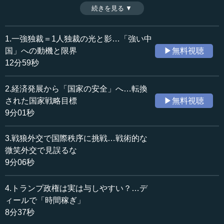
近平政権による総量規制は不動産価格を低下させ、消費低
続きを見る ▼
時間：16分31秒
迷が経済不振を招いた。企業内の財テク錬金術手法ととも
収録日：2025年7月1日
ににわかには改まらない体質だ。不動産不況や企業倒産な
追加日：2025年10月16日
どは、どのような状況なのか。中国経済の苦境の実態を、
1.一強独裁＝1人独裁の光と影…「強い中
カテゴリー：
詳細に明かす。講義終了後の質疑応答編・後編。（全7話中
国」への動機と限界
▶無料視聴
国際
中国・韓国・北朝鮮
第7話）
12分59秒
政治
外交
2.経済発展から「国家の安全」へ…転換
≪全文≫
された国家戦略目標
▶無料視聴
●中国のピークアウト、その原因は？
9分01秒
【質問】
3.戦狼外交で国際秩序に挑戦…戦術的な
中国がピークアウトし、今後国力が衰えていくといいま
微笑外交で見誤るな
すが、その根本的な原因は何でしょうか。
9分06秒
垂 やはり経済が相当悪いことです。習近平氏は強い中国
4.トランプ政権は実は与しやすい？…デ
をつくるため、国家の安全のために、経済発展のときに取
ィールで「時間稼ぎ」
っていたアプローチと国家の安全を重視するアプローチが
8分37秒
矛盾しないときは、どちらも重視して、どちらも行いま
す。しかし、矛盾することがよくあるわけです。