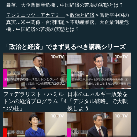
から、こうやって矛盾するようなところがあったときには
暴落、大企業倒産危機…中国経済の苦境の実態とは？
国家の安全のほうがより重視されるわけです。そちらのほ
テンミニッツ・アカデミー
政治と経済
習近平中国の
うが今、戦略目標としてより上になっている以上、経済と
真実…米中関係・台湾問題
不動産暴落、大企業倒産危
いうのはどんどんマイナスになっているということです。
機…中国経済の苦境の実態とは？
●中国における不動産暴落の現状
「政治と経済」でまず見るべき講義シリーズ
垂 それから、不動産の話ですね。習近平氏がやろうとし
たこと自体は、本当はそれほど間違ったことではなかった
のかもしれません。しかし、中国自体の経済が、なぜここ
まで来たか。改革開放が始まったときの中国には、本当は
何もなかったわけです。外国から技術と資本を持ってき
フェデラリスト・ハミル
日本のエネルギー政策を
て、工場を造ってもらいますと。それで経済を発展させて
トンの経済プログラム「4
「デジタル戦略」で大転
もらいますと。中国が提供できたのは何かというと、土地
つの柱」
換しよう
です。それだけです。
簡単にいえば、土地の値段などはいくらでも勝手につけ
られた。その土地が、ずっとカネのなる木だったのです。