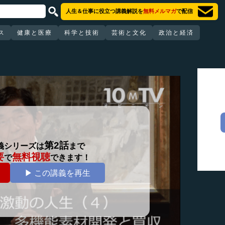
人生＆仕事に役立つ講義解説を
無料メルマガ
で配信
ス
健康と医療
科学と技術
芸術と文化
政治と経済
第2話
義シリーズは
まで
要
無料視聴
で
できます！
▶ この講義を再生