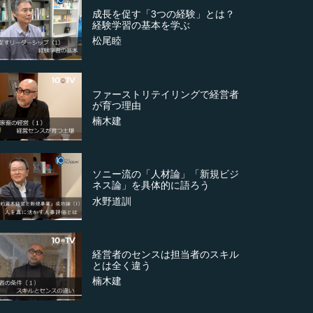
成長を促す「3つの経験」とは？
経験学習の基本を学ぶ
松尾睦
ファーストリテイリングで経営者
が育つ理由
楠木建
ソニー流の「人材論」「新規ビジ
ネス論」を具体的に語ろう
水野道訓
経営者のセンスは担当者のスキル
とは全く違う
楠木建