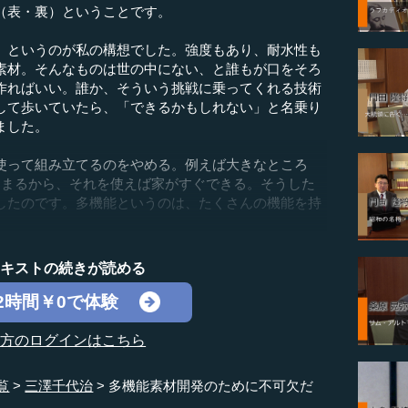
（表・裏）ということです。
というのが私の構想でした。強度もあり、耐水性も
素材。そんなものは世の中にない、と誰もが口をそろ
作ればいい。誰か、そういう挑戦に乗ってくれる技術
して歩いていたら、「できるかもしれない」と名乗り
ました。
って組み立てるのをやめる。例えば大きなところ
固まるから、それを使えば家がすぐできる。そうした
したのです。多機能というのは、たくさんの機能を持
テキストの続きが読める
2時間￥0で体験
の方のログインはこちら
覧
三澤千代治
多機能素材開発のために不可欠だ