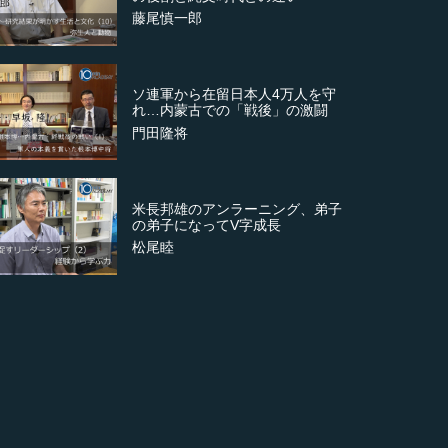
藤尾慎一郎
ソ連軍から在留日本人4万人を守
れ…内蒙古での「戦後」の激闘
門田隆将
米長邦雄のアンラーニング、弟子
の弟子になってV字成長
松尾睦