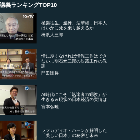
講義ランキングTOP10
極楽往生、坐禅、法華経…日本人
はいかに死を乗り越えるか
橋爪大三郎
情に厚くなければ情報工作はでき
ない…明石元二郎の対露工作の教
訓
門田隆将
AI時代にこそ「熟達者の経験」が
生きる＆現状の日本経済の実情は
宮本弘曉
ラフカディオ・ハーンが解明した
「美しい日本」の秘密と未来