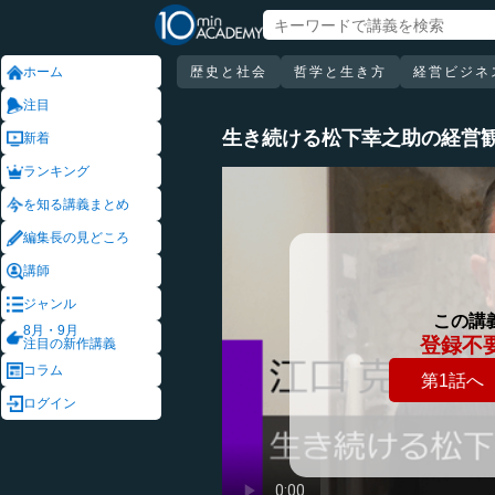
ホーム
歴史と社会
哲学と生き方
経営ビジネ
注目
生き続ける松下幸之助の経営
新着
ランキング
を知る講義まとめ
編集長の見どころ
講師
ジャンル
この講
8月・9月
登録不
注目の新作講義
コラム
第1話へ
ログイン