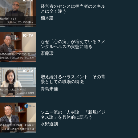
経営者のセンスは担当者のスキル
とは全く違う
楠木建
なぜ「心の病」が増えている？メ
ンタルヘルスの実態に迫る
斎藤環
増え続けるハラスメント…その背
景としての職場の特徴
青島未佳
ソニー流の「人材論」「新規ビジ
ネス論」を具体的に語ろう
水野道訓