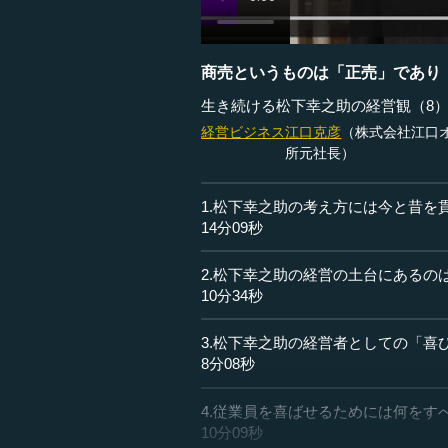
商売というものは「正売」であり
生き続ける松下幸之助の経営観（8
経営ビジネス
江口克彦
（株式会社江口オ
所元社長）
1.松下幸之助の考え方には今と昔を
14分09秒
2.松下幸之助の経営の土台にあるの
10分34秒
3.松下幸之助の経営者としての「喜
8分08秒
4.従業員を喜ばせるためには何をす
10分09秒