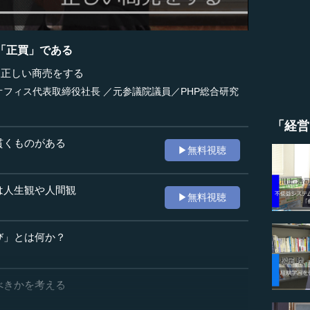
「正買」である
）正しい商売をする
フィス代表取締役社長 ／元参議院議員／PHP総合研究
「経営
貫くものがある
▶無料視聴
は人生観や人間観
▶無料視聴
び」とは何か？
べきかを考える