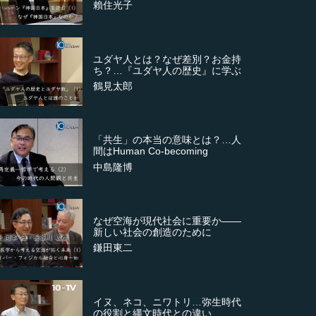
賴住光子
ユダヤ人とは？なぜ差別？お金持
ち？…『ユダヤ人の歴史』に学ぶ
鶴見太郎
「共生」の本当の意味とは？…人
間はHuman Co-becoming
中島隆博
なぜ空海が現代社会に重要か――
新しい社会の創造のために
鎌田東二
イヌ、ネコ、ニワトリ…弥生時代
の役割と縄文時代との違い