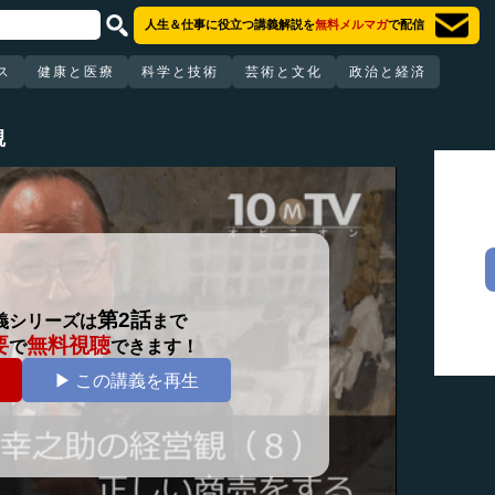
人生＆仕事に役立つ講義解説を
無料メルマガ
で配信
ス
健康と医療
科学と技術
芸術と文化
政治と経済
観
第2話
義シリーズは
まで
要
無料視聴
で
できます！
▶ この講義を再生