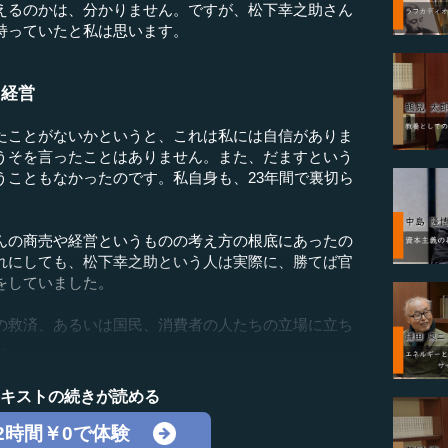
えるのかは、分かりません。ですが、松下幸之助さん
持っていたと私は思います。
・経営
ことがないかというと、これは私には自信がありま
うそを言ったことはありません。また、だますという
うこともなかったのです。私自身も、23年間で裏切ら
。
の商売や経営というものの考え方の根底にあったの
れにしても、松下幸之助という人は実際に、勝てば官
をしていました。
救済、あるいは国民、消費者の人たちの立場に立ち
.
テキストの続きが読める
2時間￥0で体験