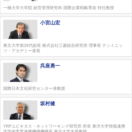
一橋大学大学院 経営管理研究科 国際企業戦略専攻 特任教授
小宮山宏
東京大学第28代総長 株式会社三菱総合研究所 理事長 テンミニッ
ツ・アカデミー座長
呉座勇一
国際日本文化研究センター准教授
坂村健
YRPユビキタス・ネットワーキング研究所 所長 東洋大学情報連携
学学術実業連携機構機構長 東京大学名誉教授