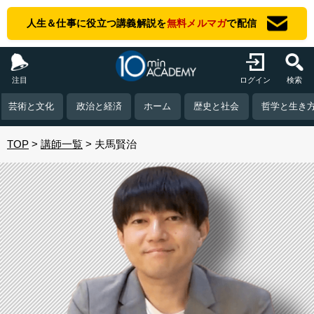
人生＆仕事に役立つ講義解説を
無料メルマガ
で配信
注目
ログイン
検索
芸術と文化
政治と経済
ホーム
歴史と社会
哲学と生き
TOP
講師一覧
夫馬賢治