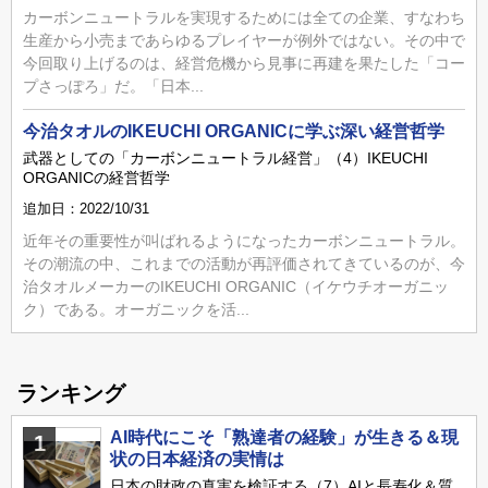
カーボンニュートラルを実現するためには全ての企業、すなわち
生産から小売まであらゆるプレイヤーが例外ではない。その中で
今回取り上げるのは、経営危機から見事に再建を果たした「コー
プさっぽろ」だ。「日本...
今治タオルのIKEUCHI ORGANICに学ぶ深い経営哲学
武器としての「カーボンニュートラル経営」（4）IKEUCHI
ORGANICの経営哲学
追加日：2022/10/31
近年その重要性が叫ばれるようになったカーボンニュートラル。
その潮流の中、これまでの活動が再評価されてきているのが、今
治タオルメーカーのIKEUCHI ORGANIC（イケウチオーガニッ
ク）である。オーガニックを活...
ランキング
AI時代にこそ「熟達者の経験」が生きる＆現
1
状の日本経済の実情は
日本の財政の真実を検証する（7）AIと長寿化＆質