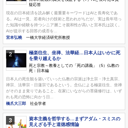
疑応答
現在の日本経済を読み解く最重要キーワードはAIと長寿化であ
る。AIは一見、若者向けの技術と思われがちだが、実は長年培っ
た知識や経験を持つシニア層こそ親和性が高いと宮本氏は説く。
AIが提示する回答の成否を...
宮本弘曉
一橋大学経済研究所教授
極楽往生、坐禅、法華経…日本人はいかに死
2
を乗り越えるか
死と宗教～教養としての「死の講義」（5）仏教の
死：日本編
日本人の死生観を築いていった仏教の宗派は浄土宗・浄土真宗、
禅宗、法華宗・日蓮宗であるという。念仏による極楽往生、坐禅
がそのまま覚りであること、在家にいながらの菩薩修行は、いず
れも死の恐怖に向かう日...
橋爪大三郎
社会学者
資本主義を哲学する…まずアダム・スミスの
3
見えざる手と道徳感情論