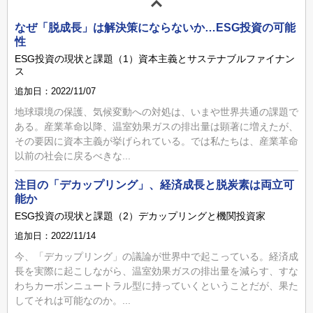
なぜ「脱成長」は解決策にならないか…ESG投資の可能
性
ESG投資の現状と課題（1）資本主義とサステナブルファイナン
ス
追加日：2022/11/07
地球環境の保護、気候変動への対処は、いまや世界共通の課題で
ある。産業革命以降、温室効果ガスの排出量は顕著に増えたが、
その要因に資本主義が挙げられている。では私たちは、産業革命
以前の社会に戻るべきな...
注目の「デカップリング」、経済成長と脱炭素は両立可
能か
ESG投資の現状と課題（2）デカップリングと機関投資家
追加日：2022/11/14
今、「デカップリング」の議論が世界中で起こっている。経済成
長を実際に起こしながら、温室効果ガスの排出量を減らす、すな
わちカーボンニュートラル型に持っていくということだが、果た
してそれは可能なのか。...