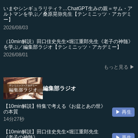
いまやシンギュラリティ？…ChatGPT生みの親＝サム・ア
ルトマンを学ぶ／桑原晃弥先生【テンミニッツ・アカデミ
ー】
2026/08/03
（10min解説）田口佳史先生×堀江重郎先生《老子の神髄》
を学ぶ／編集部ラジオ【テンミニッツ・アカデミー】
2026/08/01
もっと見る ▶
編集部ラジオ
【10min解説】特集で考える《お盆とあの世》
の本質
▶ 再生
14分27秒
【10min解説】田口佳史先生×堀江重郎先生
《老子の神髄》
▶ 再生