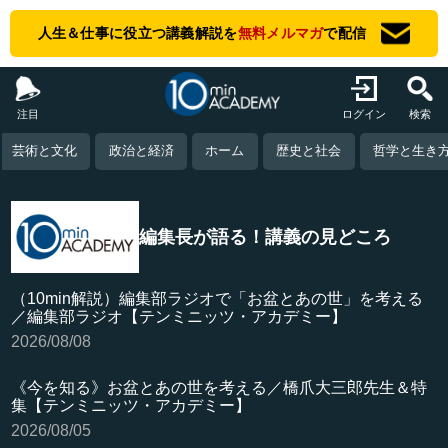
人生＆仕事に役立つ講義解説を
無料メルマガ
で配信
注目
ログイン
検索
芸術と文化
政治と経済
ホーム
歴史と社会
哲学と生き
編集長が語る！講義の見どころ
（10min解説）編集部ラジオで「お盆とあの世」を考える
／編集部ラジオ【テンミニッツ・アカデミー】
2026/08/08
《今を知る》お盆とあの世を考える／橋爪大三郎先生＆特
集【テンミニッツ・アカデミー】
2026/08/05