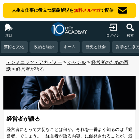
人生＆仕事に役立つ講義解説を
無料メルマガ
で配信
注目
ログイン
検索
芸術と文化
政治と経済
ホーム
歴史と社会
哲学と生き
テンミニッツ・アカデミー
ジャンル
経営者のための百
話
経営者が語る
経営者が語る
経営者にとって大切なことは何か。それを一番よく知るのは「経
営者」でしょう。「経営者が語る内容」に触発されることが、最