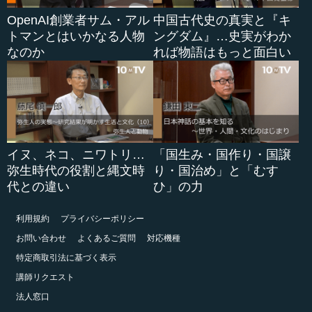
OpenAI創業者サム・アル
中国古代史の真実と『キ
トマンとはいかなる人物
ングダム』…史実がわか
なのか
れば物語はもっと面白い
イヌ、ネコ、ニワトリ…
「国生み・国作り・国譲
弥生時代の役割と縄文時
り・国治め」と「むす
代との違い
ひ」の力
利用規約
プライバシーポリシー
お問い合わせ
よくあるご質問
対応機種
特定商取引法に基づく表示
講師リクエスト
法人窓口