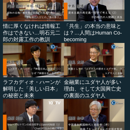
マの数字は厳しかったですが、売上さえ上げていれば、本
当に自由に企画・行動できる会社でした。
30代半ばになって、そろそろ本当に独立しよう...
情に厚くなければ情報工
「共生」の本当の意味と
作はできない…明石元二
は？…人間はHuman Co-
郎の対露工作の教訓
becoming
ラフカディオ・ハーンが
金融業にユダヤ人が多い
解明した「美しい日本」
理由、そして大国興亡史
の秘密と未来
の裏面のユダヤ人