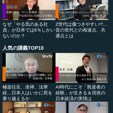
うということを50年前から予測していました。ですから、
コンピューターにも触れたかったですし、学生時代から営
業は多少自信がありましたから、その力も活かせるだろう
と考えて入社を決めました。
なぜ「やる気のある社
Z世代は傷つきやすい!?…
員」が日本では6％しかい
昔の世代との相違点、共
それに、もともとコンサルタント志向でした。経営戦略
ないのか？
通点とは
のコンサルティングをしたいという志向は、入ったときか
らありました。自分が好きな道を選ぶのが一番ではないで
人気の講義TOP10
しょうか。別に初めからM＆Aを考えていたわけではないで
すが、結果的に自分の好きな道を進んできたという実感は
あります。
●オリベッティと喫茶店経営の二足のわらじを履く
極楽往生、坐禅、法華
AI時代にこそ「熟達者の
分林 当初、オリベッティは5、6年で辞めて独立するつも
経…日本人はいかに死を
経験」が生きる＆現状の
りでしたが、外資系企業ということもあって、自分の好き
乗り越えるか
日本経済の実情は
なことを自由にさせてくれて、居心地が良かったのです。
それでついつい長居してしまいました。もちろん売上ノル