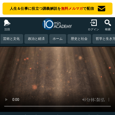
人生＆仕事に役立つ講義解説を
無料メルマガ
で配信
注目
ログイン
検索
芸術と文化
政治と経済
ホーム
歴史と社会
哲学と生き