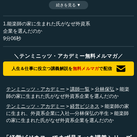
ら、氏の思想のルーツをたどる。
続きを見る ▼
時間：9分06秒
収録日：2014年6月23日
追加日：2015年7月30日
1.能楽師の家に生まれた氏がなぜ外資系
カテゴリー：
企業を選んだのか
教育
キャリア・自分史
9分06秒
ビジネス・経営
ビジネス・経営一般
＼テンミニッツ・アカデミー無料メルマガ／
≪全文≫
●50年前にグローバル時代・IT時代を予見した
人生＆仕事に役立つ講義解説を
無料メルマガ
で配信
―― 分林さんは能楽師の家に生まれて、山岳部で育ち、
立命館大学を出られて最初に勤められたところが、外資系
テンミニッツ・アカデミー
講師一覧
分林保弘
能楽
企業のオリベッティでした。
師の家に生まれた氏がなぜ外資系企業を選んだのか
テンミニッツ・アカデミー
経営ビジネス
能楽師の家
分林 150年前に、オリベッティの創業者は、「我々は、社
に生まれ、外資系企業に入社―分林保弘の半生
能楽師
会に対して物質的な貢献をすると同時に、道義的、文化的
の家に生まれた氏がなぜ外資系企業を選んだのか
貢献をも果たさなければならない」という社是を残しまし
た。例えば私たちは今、能楽を支援していますが、企業は
利益だけを追っては駄目で、社会的・文化的貢献をしてい