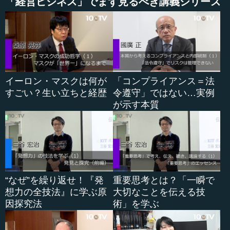
「経営ビジネス」でまず見るべき講義シリーズ
くものです。このことは、会社に入ったときに教えてもら
いました。
―― 分林さんの家は代々能の家元。ご自身がもともと文
化と近いところにいらっしゃいました。
イーロン・マスクは何が
「コンプライアンス＝法
分林 知らず知らずのうちに、歴史や文化を大事にしたい
すごい？生い立ちと経歴
令遵守」ではない…実例
と思っていました。
が示す本質
―― やはり体に染みついていらっしゃる。分林さんの人
生で面白いのは、能の家元の家系にもかかわらず、就職す
るときに当時はまだ珍しかった外資系企業を選ばれたとい
うこと。それが結果として良かったのでしょう。
分林 これからの企業経営は世界規模になるだろうという
“なぜ”を繰り返せ！『発
重要思考とは？「一瞬で
ことを、50年近く前から思っていました。当時、オリベッ
想力の全技法』に学ぶ原
大切なことを伝える技
ティは7万人の従業員を抱えて、世界80数カ国に展開してい
因探究法
術」を学ぶ
た会社です。そこには企業経営の何らかのノウハウがある
だろうことと、もう一つ、これからITの時代が始まるだろ