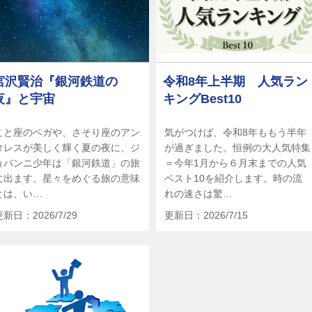
宮沢賢治『銀河鉄道の
令和8年上半期 人気ラン
夜』と宇宙
キングBest10
こと座のベガや、さそり座のアン
気がつけば、令和8年ももう半年
タレスが美しく輝く夏の夜に、ジ
が過ぎました。恒例の大人気特集
ョバンニ少年は「銀河鉄道」の旅
＝今年1月から６月末までの人気
に出ます。星々をめぐる旅の意味
ベスト10を紹介します。時の流
とは、い…
れの速さは驚…
更新日：2026/7/29
更新日：2026/7/15