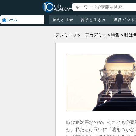
ホーム
歴史と社会
哲学と生き方
経営ビジネ
テンミニッツ・アカデミー
特集
嘘は
嘘は絶対悪なのか。それとも必要
か。私たちは互いに「嘘をつかな