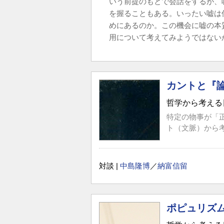
いう前提のもとで会話をするが、
を握ることもある。いったい嘘は
めにあるのか。この機会に嘘の本
用について考えてみようではない
カントと『
哲学から考える
特定の物事が「
ト（文脈）から考
対談 |
中島隆博
／
納富信留
ポピュリズ