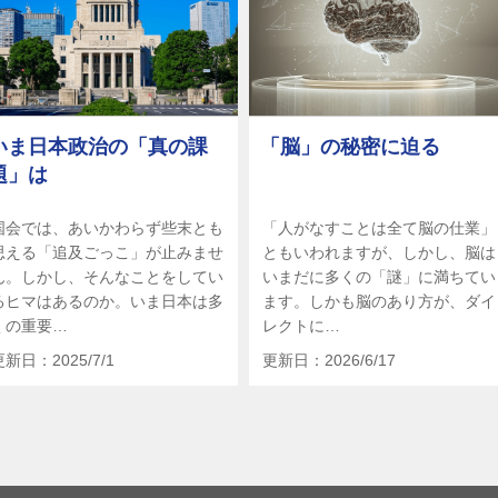
いま日本政治の「真の課
「脳」の秘密に迫る
題」は
国会では、あいかわらず些末とも
「人がなすことは全て脳の仕業」
思える「追及ごっこ」が止みませ
ともいわれますが、しかし、脳は
ん。しかし、そんなことをしてい
いまだに多くの「謎」に満ちてい
るヒマはあるのか。いま日本は多
ます。しかも脳のあり方が、ダイ
くの重要…
レクトに…
更新日：2025/7/1
更新日：2026/6/17