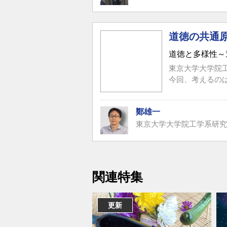
道徳の共通
道徳と多様性～
東京大学大学院
今回、考えるの
鄭雄一
東京大学大学院工学系研究
関連特集
更新