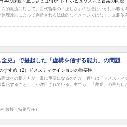
日本の課題～正しさとは何か（7）ポピュリズムと言葉の問題
ズム的潮流に対して、古代哲学の「正しさ」の観念はいかに示唆を
が原理原則によって判断される法廷的なイメージではなく、文脈依存的
ス全史』で提起した「虚構を信ずる能力」の問題
のすすめ（2）ドメスティケイションの重要性
る際はその捉え方が非常に重要になるのだが、近年は「ドメスティ
家畜化すること）」が注目されている。中でも、「農業」の果たした歴
科 教授（特別専任）