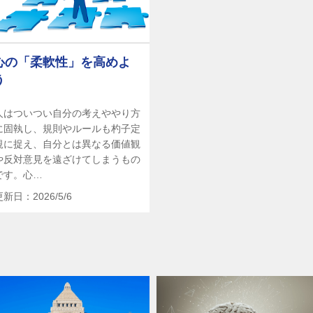
心の「柔軟性」を高めよ
う
人はついつい自分の考えややり方
に固執し、規則やルールも杓子定
規に捉え、自分とは異なる価値観
や反対意見を遠ざけてしまうもの
です。心…
更新日：2026/5/6