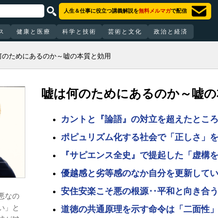
人生＆仕事に役立つ講義解説を
無料メルマガ
で配信
ス
健康と医療
科学と技術
芸術と文化
政治と経済
何のためにあるのか～嘘の本質と効用
嘘は何のためにあるのか～嘘の
カントと『論語』の対立を超えたとこ
ポピュリズム化する社会で「正しさ」
『サピエンス全史』で提起した「虚構
優越感と劣等感のなか自分を更新して
安住安楽こそ悪の根源‥平和と向き合
悪なの
い」と
道徳の共通原理を示す命令は「二面性