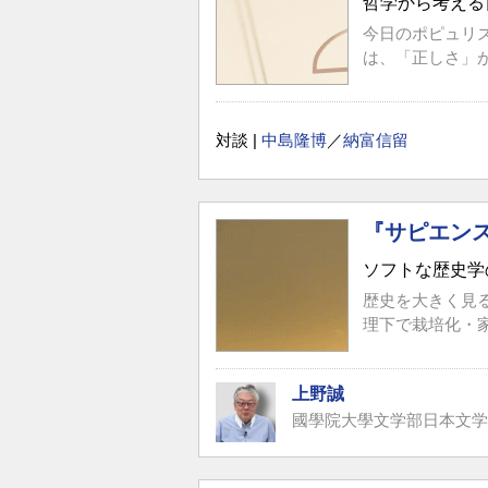
哲学から考える
今日のポピュリ
は、「正しさ」
対談 |
中島隆博
／
納富信留
『サピエン
ソフトな歴史学
歴史を大きく見
理下で栽培化・
上野誠
國學院大學文学部日本文学