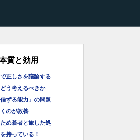
本質と効用
ろで正しさを議論する
をどう考えるべきか
を信ずる能力」の問題
いくのが教養
うため若者と旅した処
」を持っている！