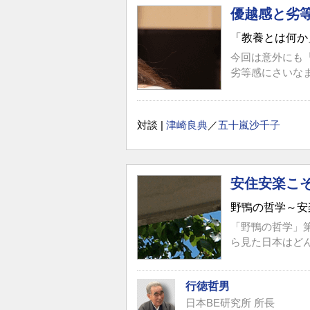
優越感と劣
「教養とは何か
今回は意外にも
劣等感にさいな
対談 |
津崎良典
／
五十嵐沙千子
安住安楽こ
野鴨の哲学～安
「野鴨の哲学」
ら見た日本はど
行徳哲男
日本BE研究所 所長