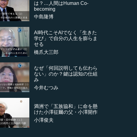
は？…人間はHuman Co-
becoming
中島隆博
AI時代こそAIでなく「生きた
学び」で自分の人生を膨らま
せる
橋爪大三郎
なぜ「何回説明しても伝わら
ない」のか？鍵は認知の仕組
み
今井むつみ
満洲で「五族協和」に命を懸
けた小澤征爾の父・小澤開作
小澤俊夫