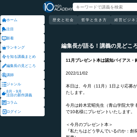
ホーム
歴史と社会
哲学と生き方
経営ビジネ
注目
新着
編集長が語る！講義の見どこ
ランキング
を知る講義まとめ
11月プレゼント本は認知バイアス・
編集長の見どころ
2022/11/02
講師
ジャンル
本日は、今月（11月）1日より応募
8月・9月
たします。
注目の新作講義
コラム
今月は鈴木宏昭先生（青山学院大学 
で10名様にプレゼントいたします。
ログイン
＜今月のプレゼント本＞
『私たちはどう学んでいるのか：創発