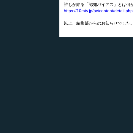
誰もが陥る「認知バイアス」とは何
https://10mtv.jp/pc/content/detail
以上、編集部からのお知らせでした