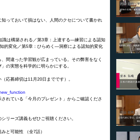
に知っておいて損はない、人間のクセについて書かれ
知識は構築される／第3章：上達する―練習による認知
認知的変化／第5章：ひらめく―洞察による認知的変化
ら、間違った学習観が広まっている。その弊害をなく
び」の実態を科学的に明らかにする。
（応募締切は11月20日までです）。
new_function
示されている「今月のプレゼント」からご確認くださ
。
のシリーズ講義もぜひご視聴ください。
みと可能性 （全7話）