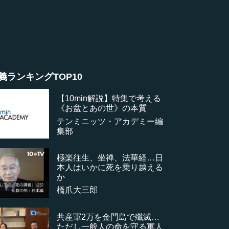
義ランキングTOP10
【10min解説】特集で考える
《お盆とあの世》の本質
テンミニッツ・アカデミー編
集部
極楽往生、坐禅、法華経…日
本人はいかに死を乗り越える
か
橋爪大三郎
共産軍2万を金門島で殲滅…
ただし一般人の命を守る軍人