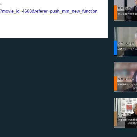
か
.php?movie_id=4663&referer=push_mm_new_function
。