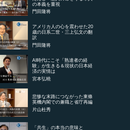
の本義を重視
門田隆将
アメリカ人の心を震わせた20
歳の日系二世・三上弘文の翻
訳
門田隆将
AI時代にこそ「熟達者の経
験」が生きる＆現状の日本経
済の実情は
宮本弘曉
悲惨な末路につながった東條
英機内閣での兼職と省庁再編
片山杜秀
「共生」の本当の意味と