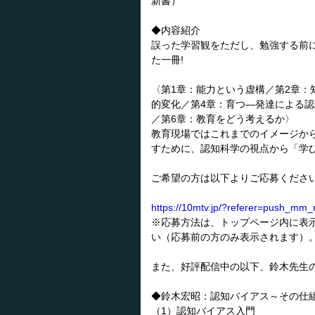
新書）
◆内容紹介
誤った学習観をただし、勉強する前
た一冊!
〈第1章：能力という虚構／第2章：
的変化／第4章：育つ―発達による
／第6章：教育をどう考えるか〉
教育現場ではこれまでのイメージか
すために、認知科学の視点から「学
ご希望の方は以下よりご応募ください
https://10mtv.jp/?referer=push_mm_
※応募方法は、トップページ内に表
い（応募前の方のみ表示されます）
また、好評配信中の以下、鈴木先生
◆鈴木宏昭：認知バイアス～その仕組
（1）認知バイアス入門