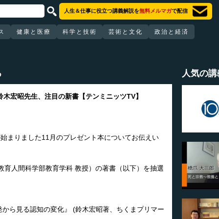
人生＆仕事に役立つ講義解説を
無料メルマガ
で配信
ス
健康と医療
科学と技術
芸術と文化
政治と経済
ろ
人気の講
鈴木宏昭先生、注目の新書【テンミニッツTV】
が始まりました11月のプレゼント本についてお伝えい
教育人間科学部教育学科 教授）の著書（以下）を抽選
から見る認知の変化』 (鈴木宏昭著、ちくまプリマー