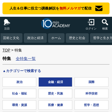
人生＆仕事に役立つ講義解説を
無料メルマガ
で配信
注目
ログイン
検索
芸術と文化
政治と経済
ホーム
歴史と社会
哲学と生き
TOP
特集
特集
全特集一覧
カテゴリーで検索する
政治
金融・経済
国際
社会・福祉
歴史・民族
科学技術
環境・資源
医療・健康
哲学・思想