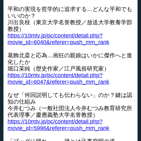
平和の実現を哲学的に追求する…どんな平和でも
いいのか？
川出良枝（東京大学名誉教授／放送大学教養学部
教授）
https://10mtv.jp/pc/content/detail.php?
movie_id=6040&referer=push_mm_rank
葛飾北斎と応為…画狂の親娘はいかに傑作へと進
化したか
堀口茉純（歴史作家／江戸風俗研究家）
https://10mtv.jp/pc/content/detail.php?
movie_id=6047&referer=push_mm_rank
なぜ「何回説明しても伝わらない」のか？鍵は認
知の仕組み
今井むつみ（一般社団法人今井むつみ教育研究所
代表理事／慶應義塾大学名誉教授）
https://10mtv.jp/pc/content/detail.php?
movie_id=5996&referer=push_mm_rank