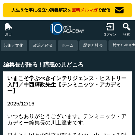
人生＆仕事に役立つ講義解説を
無料メルマガ
で配信
注目
ログイン
検索
芸術と文化
政治と経済
ホーム
歴史と社会
哲学と生き
編集長が語る！講義の見どころ
いまこそ学ぶべきインテリジェンス・ヒストリー
入門／中西輝政先生【テンミニッツ・アカデミ
ー】
2025/12/16
いつもありがとうございます。テンミニッツ・ア
カデミー編集長の川上達史です。