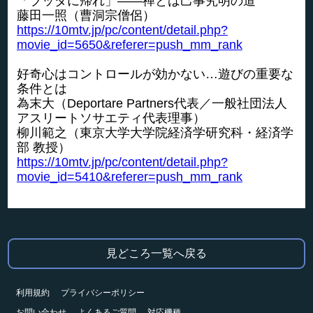
「ブッダに帰れ」――禅とは己事究明の道
藤田一照（曹洞宗僧侶）
https://10mtv.jp/pc/content/detail.php?
movie_id=5650&referer=push_mm_rank
好奇心はコントロールが効かない…遊びの重要な
条件とは
為末大（Deportare Partners代表／一般社団法人
アスリートソサエティ代表理事）
柳川範之（東京大学大学院経済学研究科・経済学
部 教授）
https://10mtv.jp/pc/content/detail.php?
movie_id=5410&referer=push_mm_rank
見どころ一覧へ戻る
利用規約
プライバシーポリシー
お問い合わせ
よくあるご質問
対応機種