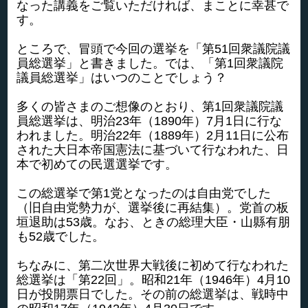
なった講義をご覧いただければ、まことに幸甚で
す。
ところで、冒頭で今回の選挙を「第51回衆議院議
員総選挙」と書きました。では、「第1回衆議院
議員総選挙」はいつのことでしょう？
多くの皆さまのご想像のとおり、第1回衆議院議
員総選挙は、明治23年（1890年）7月1日に行な
われました。明治22年（1889年）2月11日に公布
された大日本帝国憲法に基づいて行なわれた、日
本で初めての民選選挙です。
この総選挙で第1党となったのは自由党でした
（旧自由党勢力が、選挙後に再結集）。党首の板
垣退助は53歳。なお、ときの総理大臣・山縣有朋
も52歳でした。
ちなみに、第二次世界大戦後に初めて行なわれた
総選挙は「第22回」。昭和21年（1946年）4月10
日が投開票日でした。その前の総選挙は、戦時中