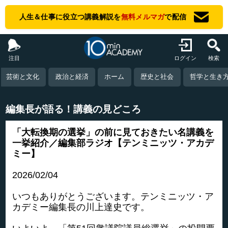
人生＆仕事に役立つ講義解説を
無料メルマガ
で配信
注目
ログイン
検索
芸術と文化
政治と経済
ホーム
歴史と社会
哲学と生き
編集長が語る！講義の見どころ
「大転換期の選挙」の前に見ておきたい名講義を
一挙紹介／編集部ラジオ【テンミニッツ・アカデ
ミー】
2026/02/04
いつもありがとうございます。テンミニッツ・ア
カデミー編集長の川上達史です。