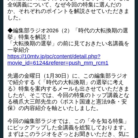
全9講義について、なぜ今回の特集に選んだの
か、それぞれのポイントを解説させていただきま
した。
◆編集部ラジオ2026（2）「時代の大転換期の選
挙」特集を解説！
「大転換期の選挙」の前に見ておきたい名講義を
一挙紹介
https://10mtv.jp/pc/content/detail.php?
movie_id=6124&referer=push_mm_rcm1
先週の金曜日（1月30日）に、この編集部ラジオ
で紹介する《「時代の大転換期」の選挙に考え
る》特集を案内するメールも出させていただきま
したが、そこでは、今回の特集のトップ講義とな
る橋爪大三郎先生の《ポスト国連と憲法9条・安
保》の内容紹介を軸といたしました。
今回の編集部ラジオでは、この「今を知る特集」
にピックアップした全講義を総覧しております。
まずはこのラジオをざっとお聞きいただき、気に