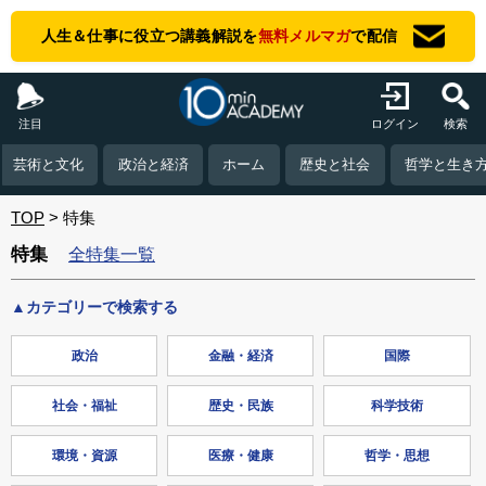
人生＆仕事に役立つ講義解説を
無料メルマガ
で配信
注目
ログイン
検索
芸術と文化
政治と経済
ホーム
歴史と社会
哲学と生き
TOP
特集
特集
全特集一覧
カテゴリーで検索する
政治
金融・経済
国際
社会・福祉
歴史・民族
科学技術
環境・資源
医療・健康
哲学・思想