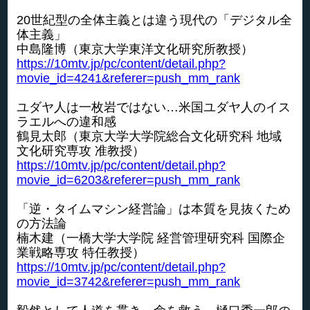
20世紀型の全体主義とは違う現代の「デジタル全
体主義」
中島隆博（東京大学東洋文化研究所教授）
https://10mtv.jp/pc/content/detail.php?
movie_id=4241&referer=push_mm_rank
ユダヤ人は一枚岩ではない…米国ユダヤ人のイス
ラエルへの違和感
鶴見太郎（東京大学大学院総合文化研究科 地域
文化研究専攻 准教授）
https://10mtv.jp/pc/content/detail.php?
movie_id=6203&referer=push_mm_rank
「逆・タイムマシン経営論」は本質を見抜くため
の方法論
楠木建（一橋大学大学院 経営管理研究科 国際企
業戦略専攻 特任教授）
https://10mtv.jp/pc/content/detail.php?
movie_id=3742&referer=push_mm_rank