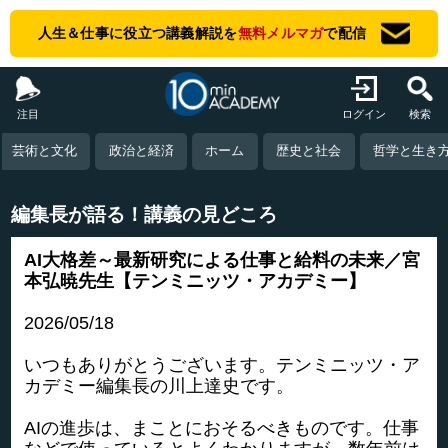
人生＆仕事に役立つ講義解説を
無料メルマガ
で配信
注目
ログイン
検索
芸術と文化
政治と経済
ホーム
歴史と社会
哲学と生き
編集長が語る！講義の見どころ
AI大格差～最新研究による仕事と給料の未来／宮
本弘暁先生【テンミニッツ・アカデミー】
2026/05/18
いつもありがとうございます。テンミニッツ・ア
カデミー編集長の川上達史です。
AIの進歩は、まことにおそるべきものです。仕事