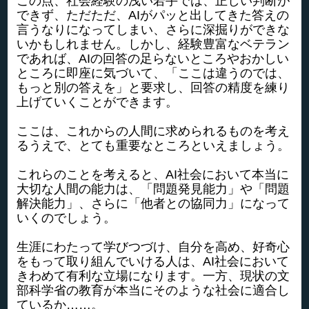
この点、社会経験の浅い若手では、正しい判断が
できず、ただただ、AIがパッと出してきた答えの
言うなりになってしまい、さらに深掘りができな
いかもしれません。しかし、経験豊富なベテラン
であれば、AIの回答の足らないところやおかしい
ところに即座に気づいて、「ここは違うのでは、
もっと別の答えを」と要求し、回答の精度を練り
上げていくことができます。
ここは、これからの人間に求められるものを考え
るうえで、とても重要なところといえましょう。
これらのことを考えると、AI社会において本当に
大切な人間の能力は、「問題発見能力」や「問題
解決能力」、さらに「他者との協同力」になって
いくのでしょう。
生涯にわたって学びつづけ、自分を高め、好奇心
をもって取り組んでいける人は、AI社会において
きわめて有利な立場になります。一方、現状の文
部科学省の教育が本当にそのような社会に適合し
ているか……。