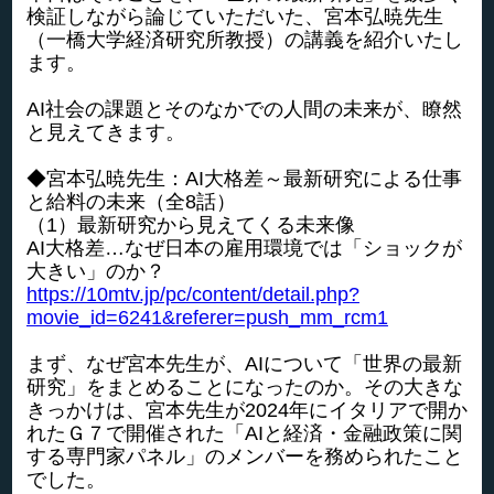
検証しながら論じていただいた、宮本弘暁先生
（一橋大学経済研究所教授）の講義を紹介いたし
ます。
AI社会の課題とそのなかでの人間の未来が、瞭然
と見えてきます。
◆宮本弘暁先生：AI大格差～最新研究による仕事
と給料の未来（全8話）
（1）最新研究から見えてくる未来像
AI大格差…なぜ日本の雇用環境では「ショックが
大きい」のか？
https://10mtv.jp/pc/content/detail.php?
movie_id=6241&referer=push_mm_rcm1
まず、なぜ宮本先生が、AIについて「世界の最新
研究」をまとめることになったのか。その大きな
きっかけは、宮本先生が2024年にイタリアで開か
れたＧ７で開催された「AIと経済・金融政策に関
する専門家パネル」のメンバーを務められたこと
でした。