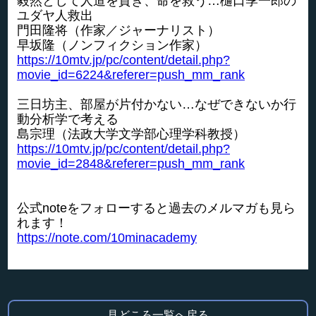
毅然として人道を貫き、命を救う…樋口季一郎の
ユダヤ人救出
門田隆将（作家／ジャーナリスト）
早坂隆（ノンフィクション作家）
https://10mtv.jp/pc/content/detail.php?
movie_id=6224&referer=push_mm_rank
三日坊主、部屋が片付かない…なぜできないか行
動分析学で考える
島宗理（法政大学文学部心理学科教授）
https://10mtv.jp/pc/content/detail.php?
movie_id=2848&referer=push_mm_rank
公式noteをフォローすると過去のメルマガも見ら
れます！
https://note.com/10minacademy
見どころ一覧へ戻る