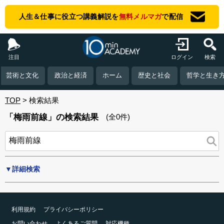
人生＆仕事に役立つ講義解説を
無料メルマガ
で配信
注目
ログイン
検索
芸術と文化
政治と経済
ホーム
歴史と社会
哲学と生き
TOP
検索結果
「梅雨前線」の検索結果
(全0件)
▼詳細検索
利用規約
プライバシーポリシー
お問い合わせ
よくあるご質問
対応機種