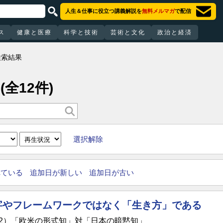
人生＆仕事に役立つ講義解説を
無料メルマガ
で配信
ス
健康と医療
科学と技術
芸術と文化
政治と経済
検索結果
(全12件)
選択解除
れている
追加日が新しい
追加日が古い
字やフレームワークではなく「生き方」である
2）「欧米の形式知」対「日本の暗黙知」