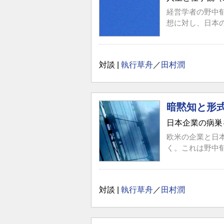
経営学者の野中
想に対し、日本
対談 |
執行草舟
／
田村潤
暗黙知と形
日本企業の病巣
欧米の企業と日
く。これは野中
対談 |
執行草舟
／
田村潤