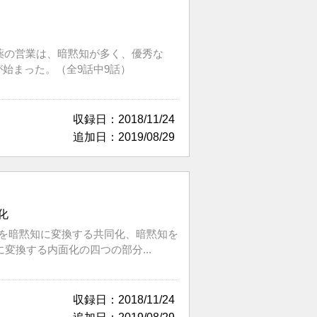
う薬の営業は、暗黙知が多く、優秀な
始まった。（全9話中9話）
収録日：2018/11/24
追加日：2019/08/29
化
知を暗黙知に変換する共同化、暗黙知を
換する内面化の四つの部分...
収録日：2018/11/24