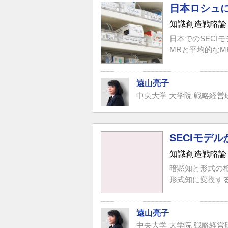
日本ロシュに
知識創造戦略論
日本でのSEC
MRと平均的な
遠山亮子
中央大学 大学院 戦略経営
SECIモデ
知識創造戦略論
暗黙知と形式の
形式知に変換す
遠山亮子
中央大学 大学院 戦略経営