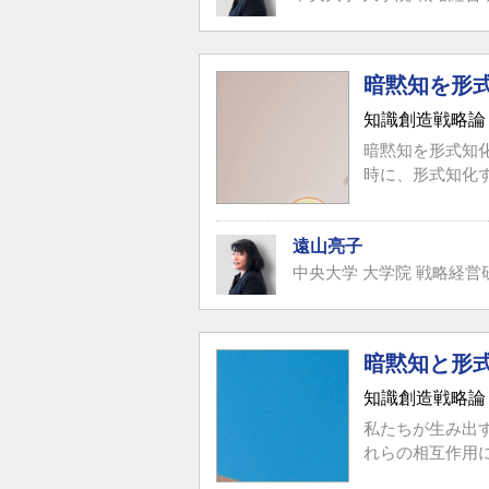
暗黙知を形
知識創造戦略論
暗黙知を形式知
時に、形式知化す
遠山亮子
中央大学 大学院 戦略経営
暗黙知と形
知識創造戦略論
私たちが生み出
れらの相互作用