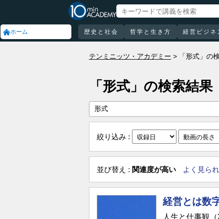
ホーム
歴史と社会
哲学と生き方
経営ビジネ
テンミニッツ・アカデミー
「形式」の
「形式」の検索結果
絞り込み :
並び替え :
関連度が高い
よく見ら
経営とは数
人生と仕事観（