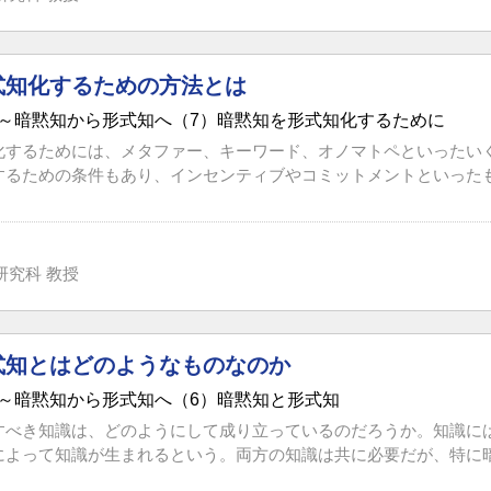
式知化するための方法とは
～暗黙知から形式知へ（7）暗黙知を形式知化するために
化するためには、メタファー、キーワード、オノマトペといったい
るための条件もあり、インセンティブやコミットメントといったもの
研究科 教授
式知とはどのようなものなのか
～暗黙知から形式知へ（6）暗黙知と形式知
すべき知識は、どのようにして成り立っているのだろうか。知識に
によって知識が生まれるという。両方の知識は共に必要だが、特に暗黙