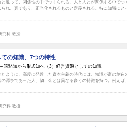
金と違って、関係性の中でつくられる。人と人とが関係する中でつ
じられ、真であり、正当化されるものと定義される。特に知識にとって
研究科 教授
しての知識、7つの特性
～暗黙知から形式知へ（3）経営資源としての知識
べたように、高度に発達した資本主義の時代には、知識が富の創造
富の源泉であった人、物、金とは異なる多くの特徴を持つ。例えば、使
研究科 教授