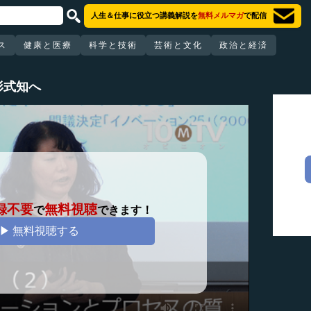
人生＆仕事に役立つ講義解説を
無料メルマガ
で配信
ス
健康と医療
科学と技術
芸術と文化
政治と経済
形式知へ
録不要
無料視聴
で
できます！
▶ 無料視聴する