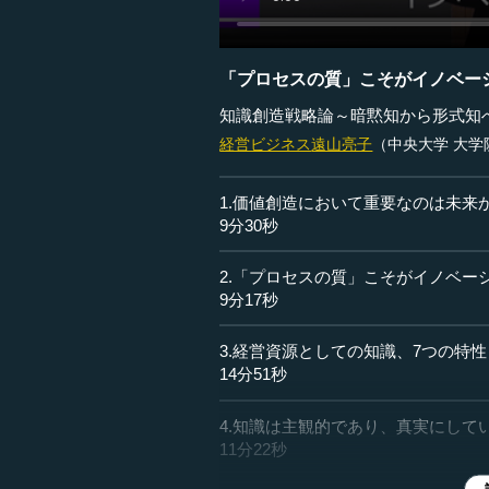
「プロセスの質」こそがイノベー
知識創造戦略論～暗黙知から形式知
経営ビジネス
遠山亮子
（中央大学 大学
1.価値創造において重要なのは未来
9分30秒
2.「プロセスの質」こそがイノベー
9分17秒
3.経営資源としての知識、7つの特性
14分51秒
4.知識は主観的であり、真実にして
11分22秒