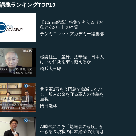
講義ランキングTOP10
【10min解説】特集で考える《お
盆とあの世》の本質
テンミニッツ・アカデミー編集部
極楽往生、坐禅、法華経…日本人
はいかに死を乗り越えるか
橋爪大三郎
共産軍2万を金門島で殲滅…ただ
し一般人の命を守る軍人の本義を
重視
門田隆将
AI時代にこそ「熟達者の経験」が
生きる＆現状の日本経済の実情は