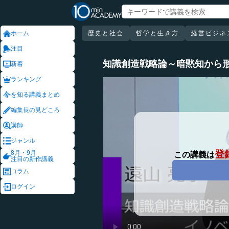
ホーム
歴史と社会
哲学と生き方
経営ビジネ
注目
知識創造戦略論～暗黙知から
新着
ランキング
を知る講義まとめ
編集長の見どころ
講師
ジャンル
登
8月・9月
この講義は
注目の新作講義
コラム
ログイン