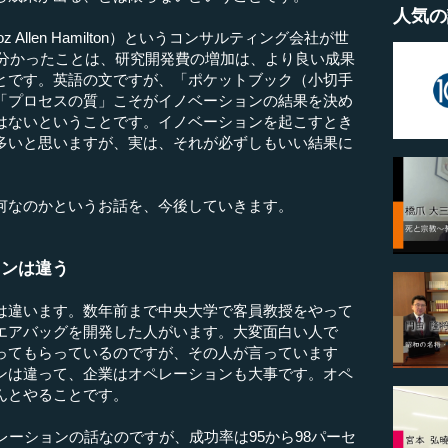
人気の
llen Hamilton）というコンサルティング会社が世
、分かったことは、研究開発費の増加は、より良い成果
とです。英語の文ですが、「ポケットブック（小切手
「プロセスの質」こそがイノベーションの結果を決め
はないということです。イノベーションを起こすとき
多いと思いますが、実は、それが必ずしもいい結果に
何なのかというお話を、今後していきます。
ョンは違う
違います。数年前まで中央大学で客員教授をやって
エアバッグを開発した人がいます。大変面白い人で
ってもらっているのですが、その人が言っています
ンは違って、企業はオペレーションも大事です。オペ
んとやることです。
ーションの話なのですが、成功率は95から98パーセ