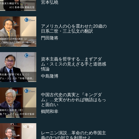
宮本弘曉
アメリカ人の心を震わせた20歳の
日系二世・三上弘文の翻訳
門田隆将
資本主義を哲学する…まずアダ
ム・スミスの見えざる手と道徳感
情論
中島隆博
中国古代史の真実と『キングダ
ム』…史実がわかれば物語はもっ
と面白い
鶴間和幸
レーニン演説…革命のため帝国主
義の3つの対立を利用せよ