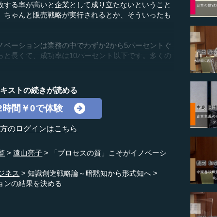
敗する率が高いと企業として成り立たないということ
、ちゃんと販売戦略が実行されるとか、そういったも
ベーションは業務の中でわずか2から5パーセントぐ
っと長くて、成功率は10パーセント以下です。多くの
テキストの続きが読める
2時間￥0で体験
の方のログインはこちら
覧
遠山亮子
「プロセスの質」こそがイノベーシ
ジネス
知識創造戦略論～暗黙知から形式知へ
ョンの結果を決める