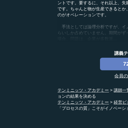
ントです。要するに、それ以上、失
です。ちゃんと物が生産できるとか
のがオペレーションです。
手法としては論理分析ですが、イノ
らいしか占めていません。期間がず
場合、問題は、企業が多数派...
講義
7
会員
テンミニッツ・アカデミー
講師一
ョンの結果を決める
テンミニッツ・アカデミー
経営ビ
「プロセスの質」こそがイノベーシ