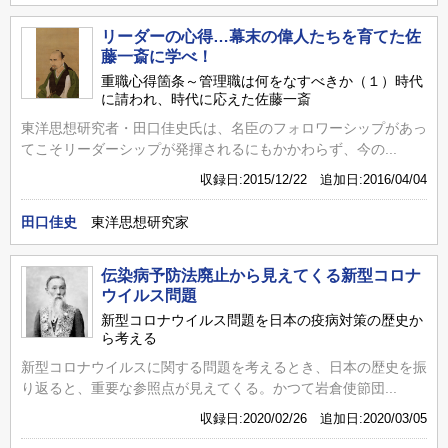
リーダーの心得…幕末の偉人たちを育てた佐
藤一斎に学べ！
重職心得箇条～管理職は何をなすべきか（１）時代
に請われ、時代に応えた佐藤一斎
東洋思想研究者・田口佳史氏は、名臣のフォロワーシップがあっ
てこそリーダーシップが発揮されるにもかかわらず、今の...
収録日:2015/12/22 追加日:2016/04/04
田口佳史
東洋思想研究家
伝染病予防法廃止から見えてくる新型コロナ
ウイルス問題
新型コロナウイルス問題を日本の疫病対策の歴史か
ら考える
新型コロナウイルスに関する問題を考えるとき、日本の歴史を振
り返ると、重要な参照点が見えてくる。かつて岩倉使節団...
収録日:2020/02/26 追加日:2020/03/05