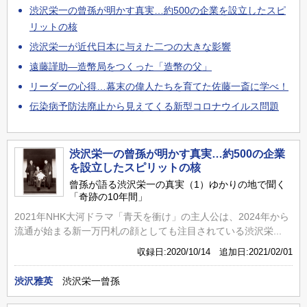
渋沢栄一の曾孫が明かす真実…約500の企業を設立したスピ
リットの核
渋沢栄一が近代日本に与えた二つの大きな影響
遠藤謹助―造幣局をつくった「造幣の父」
リーダーの心得…幕末の偉人たちを育てた佐藤一斎に学べ！
伝染病予防法廃止から見えてくる新型コロナウイルス問題
渋沢栄一の曾孫が明かす真実…約500の企業
を設立したスピリットの核
曾孫が語る渋沢栄一の真実（1）ゆかりの地で聞く
「奇跡の10年間」
2021年NHK大河ドラマ「青天を衝け」の主人公は、2024年から
流通が始まる新一万円札の顔としても注目されている渋沢栄...
収録日:2020/10/14 追加日:2021/02/01
渋沢雅英
渋沢栄一曾孫