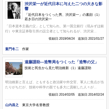
渋沢栄一が近代日本に与えた二つの大きな影
響
「近代日本をつくった男、渋沢栄一」の素顔（1）
若き日の渋沢栄一
「日本資本主義の父」として知られ、第一国立銀行（現みずほ銀
行）や東京証券取引所の設立者として知られるが、渋沢栄...
収録日:2019/04/24 追加日:2021/01/27
童門冬二
作家
遠藤謹助―造幣局をつくった「造幣の父」
技術と民生から見た明治維新（1）遠藤謹助
明治維新と言えば、ともすると政治家や外交官、軍人に焦点が当
たりがちだが、技術や科学の面でも多大に貢献した人々が...
収録日:2014/02/05 追加日:2014/02/24
山内昌之
東京大学名誉教授