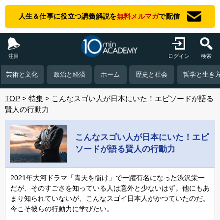
人生＆仕事に役立つ講義解説を
無料メルマガ
で配信
注目
ログイン
検索
芸術と文化
政治と経済
ホーム
歴史と社会
哲学と生き
TOP
特集
こんなスゴい人が日本にいた！エピソードが語る
賢人の行動力
こんなスゴい人が日本にいた！エピ
ソードが語る賢人の行動力
2021年大河ドラマ「青天を衝け」で一躍有名になった渋沢栄一
だが、そのすごさを知っている人は意外と少ないはず。他にもあ
まり知られていないが、こんなスゴイ日本人がかつていたのだ。
今こそ彼らの行動力に学びたい。