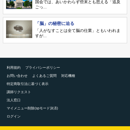
国会では、あいかわらず些末とも思える「追及
ごっ...
「脳」の秘密に迫る
「人がなすことは全て脳の仕業」ともいわれま
すが...
利用規約
プライバシーポリシー
お問い合わせ
よくあるご質問
対応機種
特定商取引法に基づく表示
講師リクエスト
法人窓口
マイメニュー削除(spモード決済)
ログイン