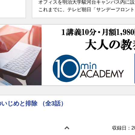
オフィスを明治大学駿河台キャンパス内に設
これまでに、テレビ朝日「サンデーフロント
CS朝日ニュースター「ニュースの深層」のキ
ン女性賞受賞。2011年世界経済フォーラム（WEF） 
（YGL）。朝日新聞紙面審議会第21期委員（2
著書に「巻き込む力 すべての人の尊厳が守
2011年）、「“ようこそ”といえる日本へ」（
ック 現代の人権 第3版」（日本評論社 200
(2016年4月現在）
のいじめと排除 （全3話）
収録日：201