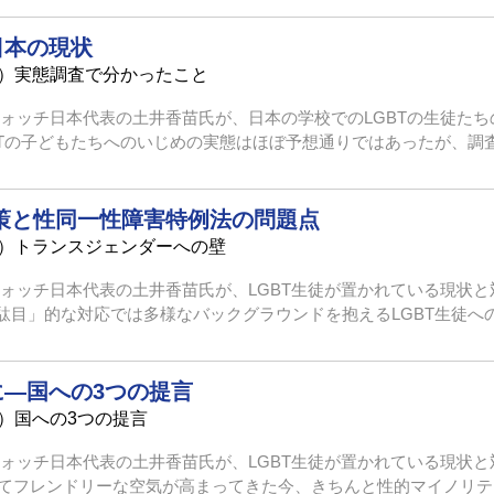
日本の現状
1）実態調査で分かったこと
ウォッチ日本代表の土井香苗氏が、日本の学校でのLGBTの生徒た
Tの子どもたちへのいじめの実態はほぼ予想通りではあったが、調査で
策と性同一性障害特例法の問題点
2）トランスジェンダーへの壁
ウォッチ日本代表の土井香苗氏が、LGBT生徒が置かれている現状
目」的な対応では多様なバックグラウンドを抱えるLGBT生徒へのい
に―国への3つの提言
3）国への3つの提言
ウォッチ日本代表の土井香苗氏が、LGBT生徒が置かれている現状
してフレンドリーな空気が高まってきた今、きちんと性的マイノリティ