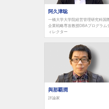
阿久津聡
一橋大学大学院経営管理研究科国
企業戦略専攻教授DBAプログラム
ィレクター
與那覇潤
評論家