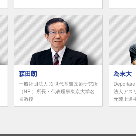
森田朗
為末大
一般社団法人 次世代基盤政策研究所
Deporta
（NFI）所長・代表理事東京大学名
法人アス
誉教授
元陸上選