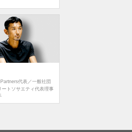
re Partners代表／一般社団
リートソサエティ代表理事
手