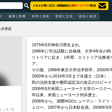
人生＆仕事に役立つ講義解説を
無料メルマガ
で配信
ス
健康と医療
科学と技術
芸術と文化
政治と経済
土井香苗
1975年8月神奈川県生まれ。
1996年に司法試験に合格後、大学4年生の
リトリアに赴き、1年間、エリトリア法務省
ア。
その後、1998年東京大学法学部卒。2000
2000年から2016年3月まで弁護士（日本
民の法的支援や難民認定法の改正のロビーイ
2006年6月米国ニューヨーク大学ロースクー
年以来、米国ニューヨーク州弁護士。
2006年から、国際NGOヒューマン・ライ
ェロー。2007年から日本駐在員。2008年9
ォッチ 日