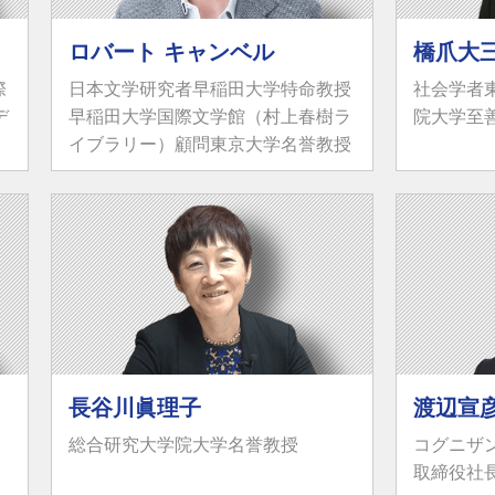
ロバート キャンベル
橋爪大
際
日本文学研究者早稲田大学特命教授
社会学者
デ
早稲田大学国際文学館（村上春樹ラ
院大学至
イブラリー）顧問東京大学名誉教授
長谷川眞理子
渡辺宣
総合研究大学院大学名誉教授
コグニザ
取締役社長