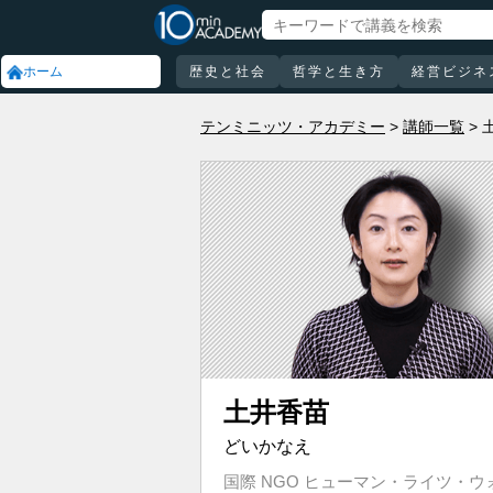
ホーム
歴史と社会
哲学と生き方
経営ビジネ
テンミニッツ・アカデミー
講師一覧
土井香苗
どいかなえ
国際 NGO ヒューマン・ライツ・ウ