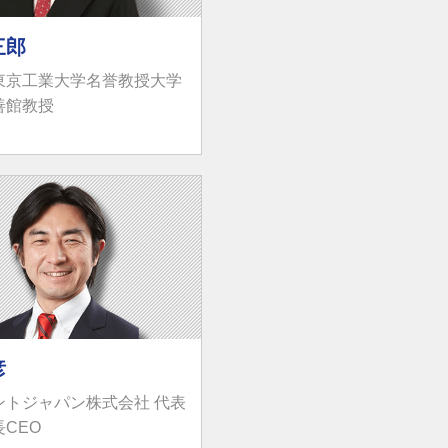
三郎
東京工業大学名誉教授大学
善館教授
彦
ントジャパン株式会社 代表
CEO