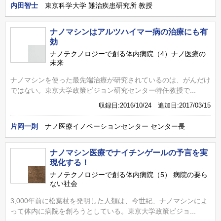
内田智士
東京科学大学 難治疾患研究所 教授
ナノマシンはアルツハイマー病の治療にも有
効
ナノテクノロジーで創る体内病院（4）ナノ医療の
未来
ナノマシンを使った最先端治療が研究されているのは、がんだけ
ではない。東京大学政策ビジョン研究センター特任教授で...
収録日:2016/10/24 追加日:2017/03/15
片岡一則
ナノ医療イノベーションセンター センター長
ナノマシン医療でナイチンゲールの予言を実
現化する！
ナノテクノロジーで創る体内病院（5） 病院の要ら
ない社会
3,000年前に松葉杖を発明した人類は、今世紀、ナノマシンによ
って体内に病院を創ろうとしている。東京大学政策ビジョ...