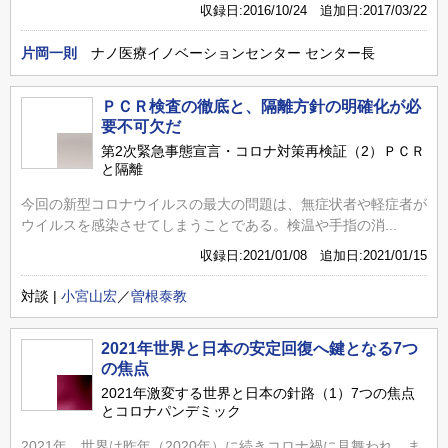
収録日:2016/10/24 追加日:2017/03/22
片岡一則
ナノ医療イノベーションセンター センター長
ＰＣＲ検査の徹底と、隔離方針の明確化が必
要不可欠だ
第2次緊急事態宣言・コロナ対策再検証（2）ＰＣＲ
と隔離
今回の新型コロナウイルスの最大の問題は、無症状者や軽症者が
ウイルスを感染させてしまうことである。検温や手指の消...
収録日:2021/01/08 追加日:2021/01/15
対談 |
小宮山宏
／
曽根泰教
2021年世界と日本の安定回復へ鍵となる7つ
の焦点
2021年激変する世界と日本の針路（1）7つの焦点
とコロナパンデミック
2021年、世界は昨年（2020年）に続きコロナ禍に見舞われ、ま