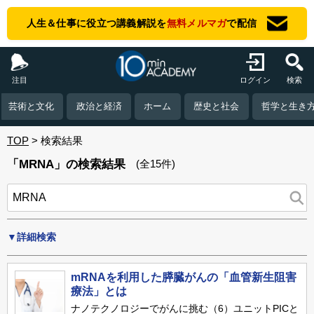
人生＆仕事に役立つ講義解説を
無料メルマガ
で配信
注目
ログイン
検索
芸術と文化
政治と経済
ホーム
歴史と社会
哲学と生き
TOP
検索結果
「MRNA」の検索結果
(全15件)
▼詳細検索
mRNAを利用した膵臓がんの「血管新生阻害
療法」とは
ナノテクノロジーでがんに挑む（6）ユニットPICと