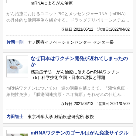
mRNAによるがん治療
がん治療におけるユニットPICとメッセンジャーRNA（mRNA）
の具体的な活用事例を紹介する。ドラッグデリバリーシステム...
収録日:2021/05/12 追加日:2022/04/02
片岡一則
ナノ医療イノベーションセンター センター長
なぜ日本はワクチン開発が遅れてしまったの
か
感染症予防・がん治療に使えるmRNAワクチン
（5）科学技術立国・日本の現状と課題
mRNAワクチンについての一連の講義を踏まえて、「液性免疫・
細胞性免疫」「腫瘍関連抗原・ネオ抗原」それぞれの仕組み...
収録日:2021/04/13 追加日:2021/07/09
内田智士
東京科学大学 難治疾患研究所 教授
mRNAワクチンのゴールはがん免疫サイクル