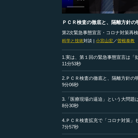
ＰＣＲ検査の徹底と、隔離方針の
第2次緊急事態宣言・コロナ対策再検
科学と技術
対談 |
小宮山宏
／
曽根泰教
1.実は、第１回の緊急事態宣言は「
11分53秒
2.ＰＣＲ検査の徹底と、隔離方針の
9分06秒
3.「医療現場の逼迫」という大問題
8分30秒
4.ＰＣＲ検査拡充で「コロナ対策」
7分57秒