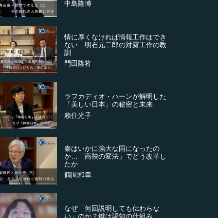
中島隆博
情に厚くなければ情報工作はでき
ない…明石元二郎の対露工作の教
訓
門田隆将
ラフカディオ・ハーンが解明した
「美しい日本」の秘密と未来
賴住光子
秦はいかに強大な国になったの
か…「商鞅の変法」でどう改革し
たか
鶴間和幸
なぜ「何回説明しても伝わらな
い」のか？鍵は認知の仕組み