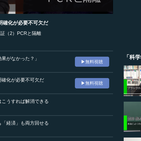
明確化が必要不可欠だ
証（2）PCRと隔離
「科学
効果がなかった？」
▶無料視聴
明確化が必要不可欠だ
▶無料視聴
はこうすれば解消できる
も「経済」も両方回せる