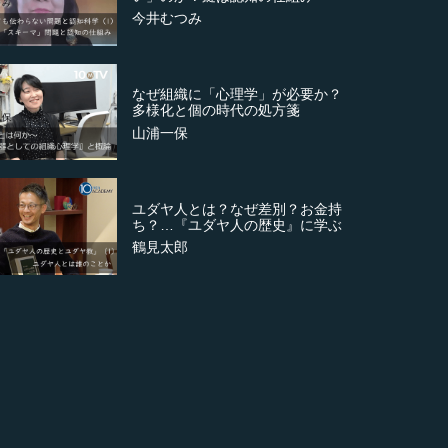
今井むつみ
なぜ組織に「心理学」が必要か？
多様化と個の時代の処方箋
山浦一保
ユダヤ人とは？なぜ差別？お金持
ち？…『ユダヤ人の歴史』に学ぶ
鶴見太郎