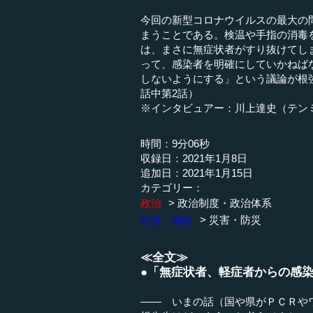
今回の新型コロナウイルスの最大の
まうことである。検温や手指の消毒
は、まさに無症状者がすり抜けてし
って、感染者を明確にしていかねば
しないようにする」という議論が根
話中第2話）
※インタビュアー：川上達史（テン
時間：9分06秒
収録日：2021年1月8日
追加日：2021年1月15日
カテゴリー：
政治
政治制度・政治体系
社会・福祉
災害・防災
≪全文≫
●「無症状者、軽症者からの感
―― いまの話（国や県がＰＣＲや