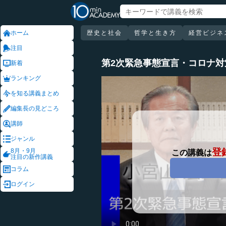
ホーム
歴史と社会
哲学と生き方
経営ビジネ
注目
第2次緊急事態宣言・コロナ対
新着
ランキング
を知る講義まとめ
編集長の見どころ
講師
ジャンル
登
8月・9月
この講義は
注目の新作講義
コラム
ログイン