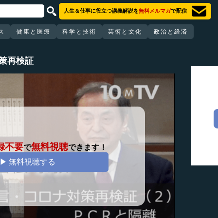
人生＆仕事に役立つ講義解説を
無料メルマガ
で配信
ス
健康と医療
科学と技術
芸術と文化
政治と経済
策再検証
録不要
無料視聴
で
できます！
▶ 無料視聴する