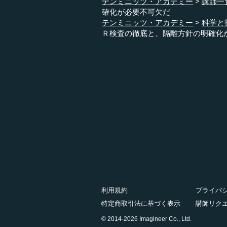
テンミニッツ・アカデミー
講師一
確化が必要不可欠だ
テンミニッツ・アカデミー
科学と
Ｒ検査の徹底と、隔離方針の明確化
利用規約
プライバ
特定商取引法に基づく表示
講師リク
© 2014-2026 Imagineer Co., Ltd.