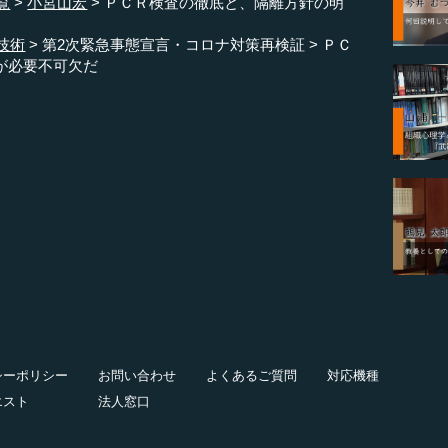
覧
小宮山宏
ＰＣＲ検査の徹底と、隔離方針の明
技術
第2次緊急事態宣言・コロナ対策再検証
ＰＣ
が必要不可欠だ
シーポリシー
お問い合わせ
よくあるご質問
対応機種
エスト
法人窓口