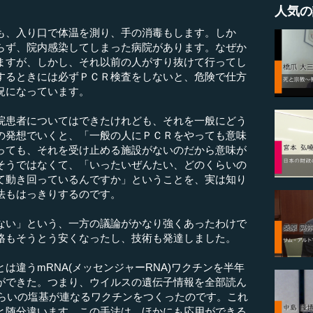
人気の
も、入り口で体温を測り、手の消毒もします。しか
らず、院内感染してしまった病院があります。なぜか
ますが、しかし、それ以前の人がすり抜けて行ってし
するときには必ずＰＣＲ検査をしないと、危険で仕方
況になっています。
患者についてはできたけれども、それを一般にどう
の発想でいくと、「一般の人にＰＣＲをやっても意味
っても、それを受け止める施設がないのだから意味が
そうではなくて、「いったいぜんたい、どのくらいの
て動き回っているんですか」ということを、実は知り
法もはっきりするのです。
い」という、一方の議論がかなり強くあったわけで
格もそうとう安くなったし、技術も発達しました。
違うmRNA(メッセンジャーRNA)ワクチンを半年
ができた。つまり、ウイルスの遺伝子情報を全部読ん
くらいの塩基が連なるワクチンをつくったのです。これ
と随分違います。この手法は、ほかにも応用ができる