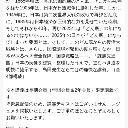
た。1865年頃は、幕末の動乱期のどん底。そこから40年
を経た1905年は、日本が日露戦争に勝利した年。しかし
1945年に、日本は第二次世界大戦の敗戦で再びどん底
に。1985年は日本経済が圧倒的な力を見せていた時期。
そしてそれから40年。再び2025年は「どん底」の年にな
るのではないか……。2025年の日本が「どん底」になっ
てしまった要因とは。そして、このどん底からの復活大
戦略とは。さらに、国際環境が緊迫の度を増すなか、日
本が採るべき安全保障、国際戦略は――。「課題先進
国」日本の実像を総覧・整理したうえで、進むべき道を
明快に提示する、島田先生ならではの痛快な講義。（全
4部構成）
※本講義は長期会員（年間会員＆2年会員）限定講義で
す。
※緊急配信のため、講義テキストはございません。レジ
ュメを掲載いたします。ご了承のほどなにとぞよろしく
お願いいたします。