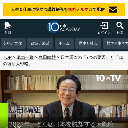
人生＆仕事に役立つ講義解説を
無料メルマガ
で配信
注目
ログイン
検索
芸術と文化
政治と経済
ホーム
歴史と社会
哲学と生き
TOP
講師一覧
島田晴雄
日本凋落の「7つの要因」と「10
の復活大戦略」