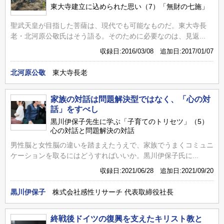
東大寺建立に込められた思い（7）「無財の七施」
聖武天皇が目指した菩薩は、現代でも可能なものだ。東大寺長
老・北河原公敬氏はそう語る。そのために必要なのは、見返...
収録日:2016/03/08 追加日:2017/01/07
北河原公敬
東大寺長老
家族の対話は問題解決型ではなく、「心の対
話」をすべし
黒川伊保子先生に学ぶ「子育てのトリセツ」（5）
心の対話と問題解決の対話
男性脳と女性脳の違いを踏まえたうえで、家族でうまくコミュニ
ケーションを取るにはどうすればいいか。黒川伊保子氏に...
収録日:2021/06/28 追加日:2021/09/20
黒川伊保子
株式会社感性リサーチ 代表取締役社長
終戦後ドイツの復興を支えたキリスト教と