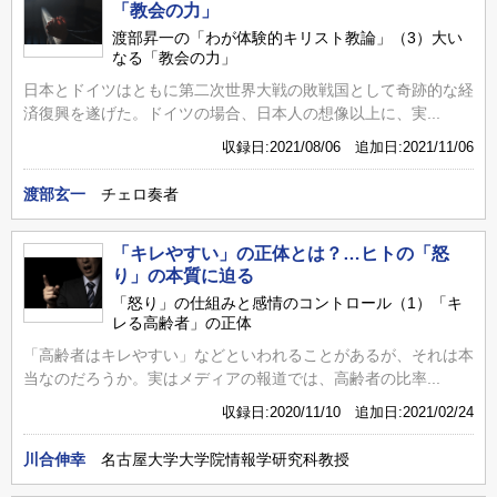
「教会の力」
渡部昇一の「わが体験的キリスト教論」（3）大い
なる「教会の力」
日本とドイツはともに第二次世界大戦の敗戦国として奇跡的な経
済復興を遂げた。ドイツの場合、日本人の想像以上に、実...
収録日:2021/08/06 追加日:2021/11/06
渡部玄一
チェロ奏者
「キレやすい」の正体とは？…ヒトの「怒
り」の本質に迫る
「怒り」の仕組みと感情のコントロール（1）「キ
レる高齢者」の正体
「高齢者はキレやすい」などといわれることがあるが、それは本
当なのだろうか。実はメディアの報道では、高齢者の比率...
収録日:2020/11/10 追加日:2021/02/24
川合伸幸
名古屋大学大学院情報学研究科教授