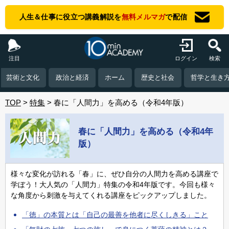
人生＆仕事に役立つ講義解説を
無料メルマガ
で配信
注目
ログイン
検索
芸術と文化
政治と経済
ホーム
歴史と社会
哲学と生き
TOP
特集
春に「人間力」を高める（令和4年版）
春に「人間力」を高める（令和4年
版）
様々な変化が訪れる「春」に、ぜひ自分の人間力を高める講座で
学ぼう！大人気の「人間力」特集の令和4年版です。今回も様々
な角度から刺激を与えてくれる講座をピックアップしました。
「徳」の本質とは「自己の最善を他者に尽くしきる」こと