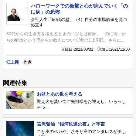
ハローワークでの衝撃と心が病んでいく「の
に病」の恐怖
会社人生「50代の壁」（4）自分の市場価値を見つ
め直す
50代からの生き方を考えるときのコツとは何か。「のに病」か
らの解放という母からの教えについて話す江上剛氏。さらに...
収録日:2021/08/31 追加日:2021/11/30
江上剛
作家
関連特集
お盆とあの世を考える
迎え火を焚いてご先祖様をお迎えし、いらっし
ゃっ...
宮沢賢治『銀河鉄道の夜』と宇宙
こと座のベガや、さそり座のアンタレスが美し