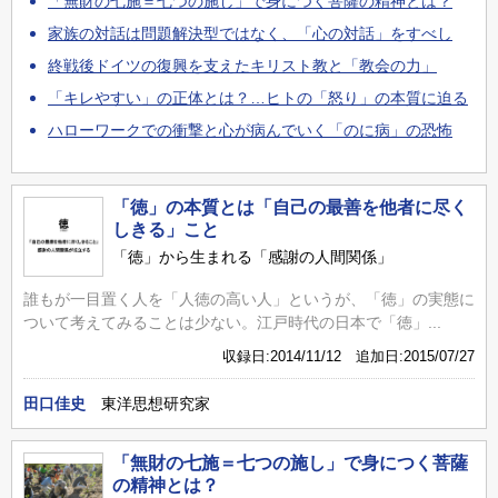
「無財の七施＝七つの施し」で身につく菩薩の精神とは？
家族の対話は問題解決型ではなく、「心の対話」をすべし
終戦後ドイツの復興を支えたキリスト教と「教会の力」
「キレやすい」の正体とは？…ヒトの「怒り」の本質に迫る
ハローワークでの衝撃と心が病んでいく「のに病」の恐怖
「徳」の本質とは「自己の最善を他者に尽く
しきる」こと
「徳」から生まれる「感謝の人間関係」
誰もが一目置く人を「人徳の高い人」というが、「徳」の実態に
ついて考えてみることは少ない。江戸時代の日本で「徳」...
収録日:2014/11/12 追加日:2015/07/27
田口佳史
東洋思想研究家
「無財の七施＝七つの施し」で身につく菩薩
の精神とは？