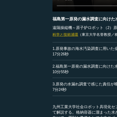
福島第一原発の漏水調査に向けた
遠隔操縦機～原子炉ロボット（2）
科学と技術
浦環
（東京大学名誉教授／
1.原発事故の海水汚染調査に用いた
17分26秒
2.福島第一原発の漏水調査に向けた
10分55秒
3.原発の水漏れ調査で感じた責任が
7分24秒
九州工業大学社会ロボット具現化セ
て解説する。格納容器に溜まった水