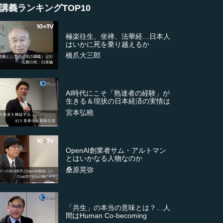
講義ランキングTOP10
極楽往生、坐禅、法華経…日本人
はいかに死を乗り越えるか
橋爪大三郎
AI時代にこそ「熟達者の経験」が
生きる＆現状の日本経済の実情は
宮本弘曉
OpenAI創業者サム・アルトマン
とはいかなる人物なのか
桑原晃弥
「共生」の本当の意味とは？…人
間はHuman Co-becoming