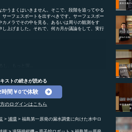
かうまくはいきません。そこで、段階を追ってやる
、サーフェスボートを出すべきです。サーフェスボー
中カメラでその中を見る、あるいは周りの観測をす
申し上げました。それで、何カ月か議論をして、実行
し、もっと深...
テキストの続きが読める
2時間￥0で体験
の方のログインはこちら
覧
浦環
福島第一原発の漏水調査に向けた水中ロ
技術
遠隔操縦機～原子炉ロボット
福島第一原発