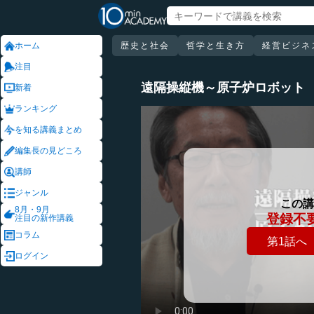
ホーム
歴史と社会
哲学と生き方
経営ビジネ
注目
遠隔操縦機～原子炉ロボット
新着
ランキング
を知る講義まとめ
編集長の見どころ
講師
ジャンル
この講
8月・9月
登録不
注目の新作講義
コラム
第1話へ
ログイン