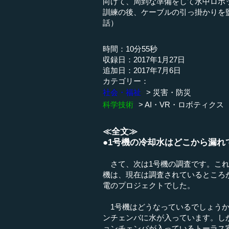
向けて、周到な準備をして水中ロボ
訓練の後、ケーブルの引っ掛かりを
話）
時間：10分55秒
収録日：2017年1月27日
追加日：2017年7月6日
カテゴリー：
社会・福祉
災害・防災
科学技術
AI・VR・ロボティクス
≪全文≫
●1号機の冷却水はどこから漏れ
さて、次は1号機の調査です。これ
機は、現在は調査されているところ
電のプロジェクトでした。
1号機はどうなっているでしょうか
ンチェンバに水が入っています。し
ョンチェンバが入っているトーラス