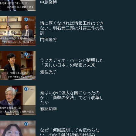
中島隆博
情に厚くなければ情報工作はでき
ない…明石元二郎の対露工作の教
訓
門田隆将
ラフカディオ・ハーンが解明した
「美しい日本」の秘密と未来
賴住光子
秦はいかに強大な国になったの
か…「商鞅の変法」でどう改革し
たか
鶴間和幸
なぜ「何回説明しても伝わらな
い」のか？鍵は認知の仕組み