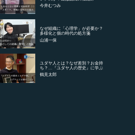
今井むつみ
なぜ組織に「心理学」が必要か？
多様化と個の時代の処方箋
山浦一保
ユダヤ人とは？なぜ差別？お金持
ち？…『ユダヤ人の歴史』に学ぶ
鶴見太郎