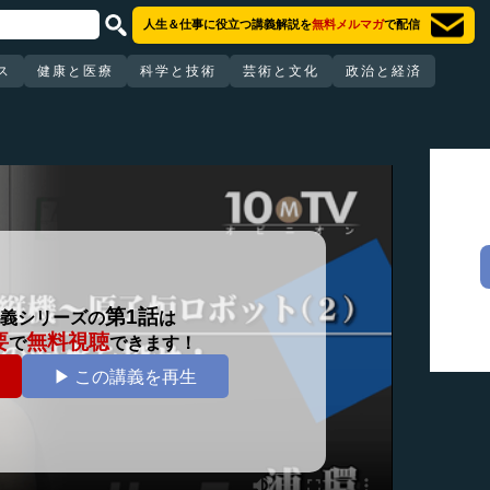
人生＆仕事に役立つ講義解説を
無料メルマガ
で配信
ス
健康と医療
科学と技術
芸術と文化
政治と経済
第1話
義シリーズの
は
要
無料視聴
で
できます！
▶ この講義を再生