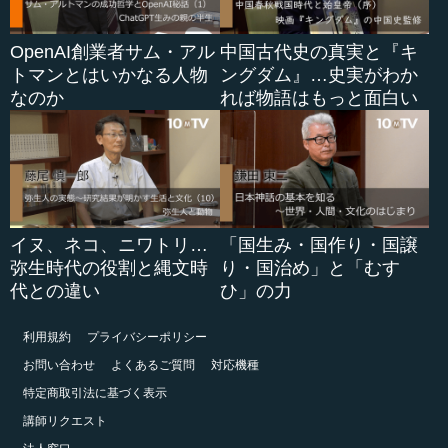
OpenAI創業者サム・アル
中国古代史の真実と『キ
トマンとはいかなる人物
ングダム』…史実がわか
なのか
れば物語はもっと面白い
イヌ、ネコ、ニワトリ…
「国生み・国作り・国譲
弥生時代の役割と縄文時
り・国治め」と「むす
代との違い
ひ」の力
利用規約
プライバシーポリシー
お問い合わせ
よくあるご質問
対応機種
特定商取引法に基づく表示
講師リクエスト