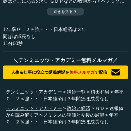
拠はどこにあるのか。ＧＤＰなどの数値からアベノミクス
の過去を評価し、未来を展望する。
続きを見る ▼
時間：11分00秒
収録日：2015年2月17日
追加日：2015年2月20日
1.年率０．２％強・・・日本経済は３年
カテゴリー：
間ほぼ成長なし
金融・経済
経済政策
11分00秒
≪全文≫
＼テンミニッツ・アカデミー無料メルマガ／
●日本経済は３年間ほとんど成長していない
人生＆仕事に役立つ講義解説を
無料メルマガ
で配信
今週の初めに、昨年（２０１４年）第４四半期のＧＤＰ
統計が新しく発表されましたので、そのデータを少し詳し
く見ながら、アベノミクスのこれまでの評価と今後の展望
テンミニッツ・アカデミー
講師一覧
植田和男
年率
を述べたいと思います。
０．２％強・・・日本経済は３年間ほぼ成長なし
テンミニッツ・アカデミー
政治と経済
ＧＤＰ速報値
最初に、この図（図１／実質成長率 前期比年率）が実
から読み解くアベノミクスの評価と今後の展望
年率
質ＧＤＰの四半期データを過去３年ほど記したものです。
０．２％強・・・日本経済は３年間ほぼ成長なし
それぞれの数字は、前四半期に対する成長率を年率で示し
ています。アベノミクスは２０１２年１０‐１２月期から始