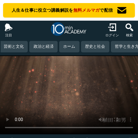
人生＆仕事に役立つ講義解説を
無料メルマガ
で配信
注目
ログイン
検索
芸術と文化
政治と経済
ホーム
歴史と社会
哲学と生き