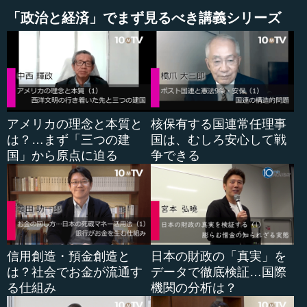
まり、２０１３年１０‐１２期を除いて順調に成長していた
「政治と経済」でまず見るべき講義シリーズ
わけですが、消費税が上がった後で急速に落ち込み、２四
半期マイナスが続き、２０１４年１０‐１２期は一応プラス
に戻って、消費税増税反動の低迷を脱したかと言われてい
るところです。
これを違った観点から見たものがこの図（図２／実質Ｇ
アメリカの理念と本質と
核保有する国連常任理事
ＤＰ：２０１２Ｑ１からの累積変化率）になります。同じ
は？…まず「三つの建
国は、むしろ安心して戦
ように実質ＧＤＰの図ですが、対前期比の変化率ではなく
国」から原点に迫る
争できる
て、２０１２年の第１四半期から、累積でどれほどＧＤＰ
が増えたかを四半期ごとに書いています。例えば、２０１
２年第４四半期は、２０１２年第１四半期に比べてＧＤＰ
が下がっていることを意味しています。そのように見る
と、２０１３年第１四半期から元の水準に戻って、２０１
４年第１四半期には３年前に比べてかなりＧＤＰが増えて
いたことが分かります。しかしその後、一度増えたものが
信用創造・預金創造と
日本の財政の「真実」を
急速に縮み、２０１４年第３四半期はほとんどゼロになっ
は？社会でお金が流通す
データで徹底検証…国際
ています。つまり、ここで３年前と同水準に戻ったので
る仕組み
機関の分析は？
す。