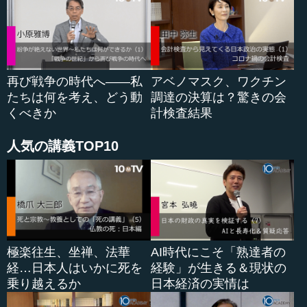
次の第４四半期は少し伸びましたが、明らかに１パーセ
ントに達していません。つまり、３年間でＧＤＰは０．６
～０．７パーセントくらいしか伸びていないのです。年率
に換算すると、３で割って０．２パーセント強です。上下
再び戦争の時代へ――私
アベノマスク、ワクチン
はありましたが、平均的に見れば、日本経済はこの３年間
たちは何を考え、どう動
調達の決算は？驚きの会
ほとんど成長していないことになります。
くべきか
計検査結果
人気の講義TOP10
●公共投資がＧＤＰを引っ張ってきた
この図（図３／各需要項目の実質ＧＤＰに対する寄与
度：２０１２Ｑ１からの累積値）は少し細かくて恐縮です
が、図２を需要項目別に分けたものです。青が家計の需要
で、消費と住宅投資を足したものになります。赤が企業の
設備投資。緑は政府の需要で、政府の消費と公共投資を足
極楽往生、坐禅、法華
AI時代にこそ「熟達者の
したものです。紫が海外の需要で、日本の輸出額から輸入
経…日本人はいかに死を
経験」が生きる＆現状の
額を引いた数字になっています。
乗り越えるか
日本経済の実情は