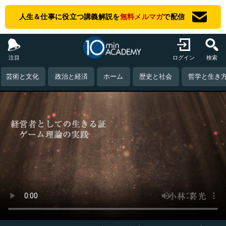
人生＆仕事に役立つ講義解説を
無料メルマガ
で配信
注目
ログイン
検索
芸術と文化
政治と経済
ホーム
歴史と社会
哲学と生き