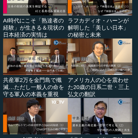
と思うのです。薬などの業界は特に早いでしょうし、化学
も来...
AI時代にこそ「熟達者の
ラフカディオ・ハーンが
経験」が生きる＆現状の
解明した「美しい日本」
日本経済の実情は
の秘密と未来
共産軍2万を金門島で殲
アメリカ人の心を震わせ
滅…ただし一般人の命を
た20歳の日系二世・三上
守る軍人の本義を重視
弘文の翻訳