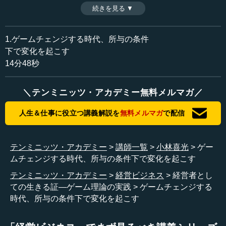
ない業界、経営者に厳しい目を向ける。その小林氏をし
続きを見る ▼
時間：14分48秒
て、困難だらけの社長業を続けさせようとする原点となる
収録日：2014年9月1日
ものは何なのか？化学業界、ひいては日本の産業界をけん
追加日：2015年4月4日
引する“哲人経営者”の原動力を探る。
1.ゲームチェンジする時代、所与の条件
カテゴリー：
下で変化を起こす
金融・経済
経済成長と飽和・格差
14分48秒
ビジネス・経営
起業家精神・経営哲学
＼テンミニッツ・アカデミー無料メルマガ／
≪全文≫
●企業が真の競争力をつけるために必要な、大きな枠
人生＆仕事に役立つ講義解説を
無料メルマガ
で配信
への転換
―― 片方で古い型をつぶしながら、もう片方でイノベー
テンミニッツ・アカデミー
講師一覧
小林喜光
ゲー
ションを進めていくというのは、やはり大変ですよね。
ムチェンジする時代、所与の条件下で変化を起こす
テンミニッツ・アカデミー
経営ビジネス
経営者とし
小林 時間軸が全然違うのです。つぶすのは数年でつぶせ
ての生きる証―ゲーム理論の実践
ゲームチェンジする
ますが、イノベーションはその１０倍、２０～３０年かか
時代、所与の条件下で変化を起こす
りますからね。この何とも言えない綾がどううまく紡げる
かではないでしょうか。