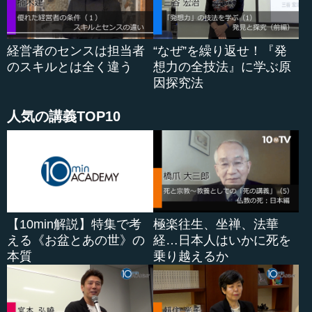
―― 企業を半分に減らすということになったら、ものす
ごく競争力が上がりますよね。化学業界で言えば、売上１
０００億や２０００億くらいの規模でやるのは非常に難し
経営者のセンスは担当者
“なぜ”を繰り返せ！『発
いですね。そういう中途半端なサイズの会社がなくなる
のスキルとは全く違う
想力の全技法』に学ぶ原
と、かなり違った展開になります。
因探究法
小林 いや、十分変わり得ますね。また、アメリカやドイ
人気の講義TOP10
ツの５兆円くらいの会社を二つか三つにまとめてしまうと
いうような流れも、僕が見る限りではもう無理でしょう
ね。本当はそのくらい大きな嵩というか枠になると、フォ
ーカスする部分が変わって、逆にやりやすくなる。グロー
バルな意味で本当に強くなり、コンペティティブになる。
こういう設計は、まだ少し時間がかかりそうですね。
【10min解説】特集で考
極楽往生、坐禅、法華
ですから、一番いいのは、本当にものすごいスピードと
える《お盆とあの世》の
経…日本人はいかに死を
激しい競争の中で、社会的にどうなるかは別として、つぶ
本質
乗り越えるか
れる会社が相当出てきて悪くなると、どこかでマージ（合
併）する可能性が出てくるということです。そういう形で
マージする時期が、ここ５年か１０年の間に僕は必ず来る