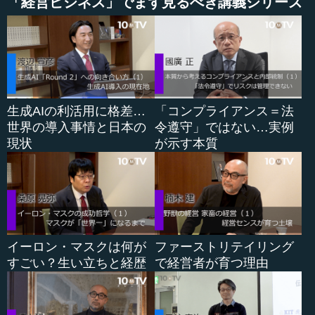
「経営ビジネス」でまず見るべき講義シリーズ
―― それにしても非常に難しいチャレンジですよね。
小林 はい。でも、外はそれをもう要求していて、できな
いところは１０年後にはどうなっているか分からないくら
いスピードが上がっていますからね。それこそ生きていけ
ないと思います。
生成AIの利活用に格差…
「コンプライアンス＝法
世界の導入事情と日本の
令遵守」ではない…実例
―― 市町村は合併でその数も半分になっています。
現状
が示す本質
小林 そうそう。それなのに、企業はほとんど減っていな
い。これはどういうことなのか。３６００ぐらいの市町村
が減って１８００、たった１０年やそこらでそこまで減る
わけではないですか。企業は、古いとか新しいとか言って
も、全然新しくなっていません。食品や化学では、何万と
いう会社が相変わらず存在しています。「グローバルに展
イーロン・マスクは何が
ファーストリテイリング
開して幅を広くしてやっている」というのならまだしも、
すごい？生い立ちと経歴
で経営者が育つ理由
バイオは、まだまだかなりドメスティックなところでやっ
ている部分もありますからね。