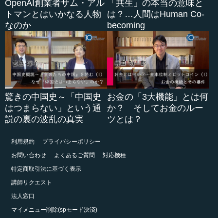
OpenAI創業者サム・アル
「共生」の本当の意味と
トマンとはいかなる人物
は？…人間はHuman Co-
なのか
becoming
驚きの中国史～「中国史
お金の「3大機能」とは何
はつまらない」という通
か？ そしてお金のルー
説の裏の波乱の真実
ツとは？
利用規約
プライバシーポリシー
お問い合わせ
よくあるご質問
対応機種
特定商取引法に基づく表示
講師リクエスト
法人窓口
マイメニュー削除(spモード決済)