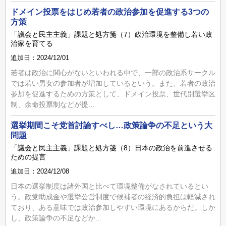
ドメイン投票をはじめ若者の政治参加を促進する3つの
方策
「議会と民主主義」課題と処方箋（7）政治環境を整備し若い政
治家を育てる
追加日：2024/12/01
若者は政治に関心がないといわれる中で、一部の政治系サークル
では若い男女の参加者が増加しているという。また、若者の政治
参加を促進するための方策として、ドメイン投票、世代別選挙区
制、余命投票制などが提...
選挙期間こそ党首討論すべし…政策論争の不足という大
問題
「議会と民主主義」課題と処方箋（8）日本の政治を前進させる
ための提言
追加日：2024/12/08
日本の選挙制度は諸外国と比べて環境整備がなされているとい
う。政党助成金や選挙公営制度で候補者の経済的負担は軽減され
ており、ある意味では政治参加しやすい環境にあるからだ。しか
し、政策論争の不足などか...