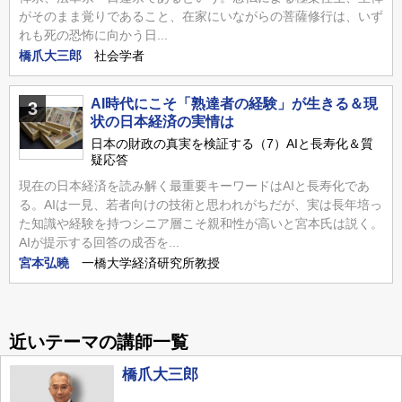
がそのまま覚りであること、在家にいながらの菩薩修行は、いず
れも死の恐怖に向かう日...
橋爪大三郎
社会学者
AI時代にこそ「熟達者の経験」が生きる＆現
3
状の日本経済の実情は
日本の財政の真実を検証する（7）AIと長寿化＆質
疑応答
現在の日本経済を読み解く最重要キーワードはAIと長寿化であ
る。AIは一見、若者向けの技術と思われがちだが、実は長年培っ
た知識や経験を持つシニア層こそ親和性が高いと宮本氏は説く。
AIが提示する回答の成否を...
宮本弘曉
一橋大学経済研究所教授
近いテーマの講師一覧
橋爪大三郎